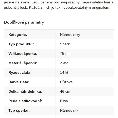
jezeře na světě. Jsou ceněny pro svůj vzácný, nepravidelný tvar a
ušlechtilý lesk. Každá z nich je tak neopakovatelným originálem.
Doplňkové parametry
Kategorie
:
Náhrdelníky
Typ produktu
:
Šperk
Velikost šperku
:
75 mm
Materiál šperku
:
Zlato
Ryzost zlata
:
14 kt
Barva zlata
:
Růžová
Délka náhrdelníku
:
46 cm
Perla sladkovodní
:
Biwa
Typ šperku
:
Náhrdelník