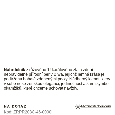
JK
Náhrdelník
z růžového 14karátového zlata zdobí
nepravidelné přírodní perly Biwa, jejichž jemná krása je
podtržena bohatě zdobenými prvky. Nádherný klenot, který
v sobě nese ženskou eleganci, jedinečnost a šarm symbol
okamžiků, které chceme uchovat navždy.
NA DOTAZ
Možnosti doručení
Kód:
ZRPR208C-46-0000I