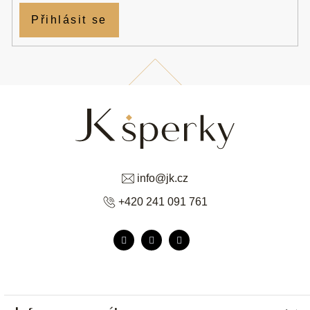
Přihlásit se
info
@
jk.cz
+420 241 091 761