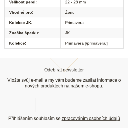
Velikost perel
:
22 - 28 mm
Vhodné pro
:
Ženu
Kolekce JK
:
Primavera
Značka šperku
:
JK
Kolekce
:
Primavera [/primavera/]
Z
á
Odebírat newsletter
p
a
Vložte svůj e-mail a my vám budeme zasílat informace o
t
nových produktech na našem e-shopu.
í
E-
mail
Přihlášením souhlasím se
zpracováním osobních údajů
.