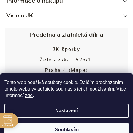
Informace o nákupu
Více o JK
Ochrana osobních údajů
Způsob platby a dopravy
Náš příběh
Prodejna a zlatnická dílna
Sjednání osobní schůzky
Náš tým
Obchodní podmínky
JK šperky
Design a výroba
Puncovní značky
Želetavská 1525/1,
Služby
Cookies
Praha 4 (
Mapa
)
Blog
Více o prodejně
Nejčastější dotazy
Tento web používá soubory cookie. Dalším procházením
tohoto webu vyjadřujete souhlas s jejich používáním. Více
informací
zde
.
Copyright 2026
JK šperky
. Všechna práva
Nastavení
vyhrazena.
Upravit nastavení cookies
ě
Zobrazit
Souhlasím
Vytvořil Shoptet Premium