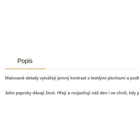
Popis
Matované detaily vytvářejí jemný kontrast s lesklými plochami a podt
Jeho paprsky dávají život. Hřejí a rozjasňují náš den i ve chvíli, k