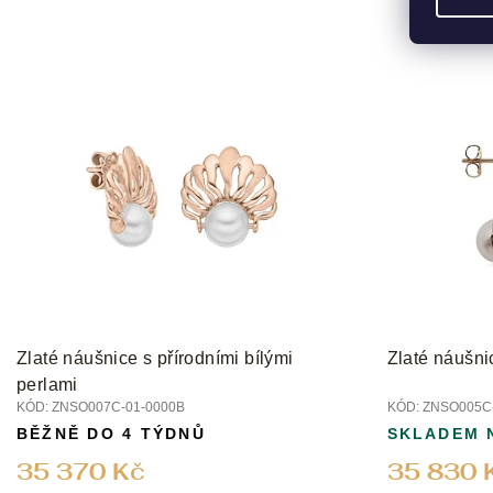
Zlaté náušnice s přírodními bílými
Zlaté náušni
perlami
KÓD:
ZNSO007C-01-0000B
KÓD:
ZNSO005C-
BĚŽNĚ DO 4 TÝDNŮ
SKLADEM 
35 370 Kč
35 830 