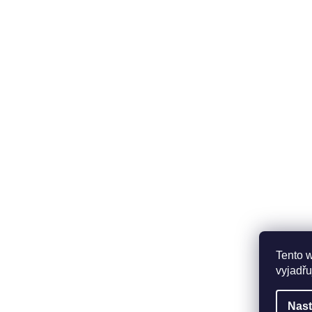
Tento 
vyjadřu
Nast