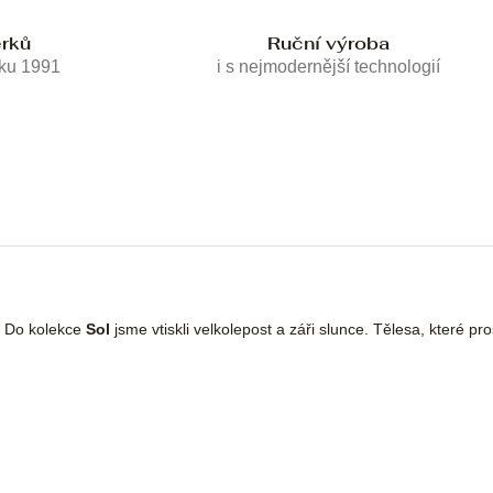
erků
Ruční výroba
oku 1991
i s nejmodernější technologií
é. Do kolekce
Sol
jsme vtiskli velkolepost a záři slunce. Tělesa, které pr