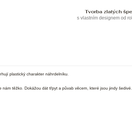
Tvorba zlatých šp
s vlastním designem od r
rhují plastický charakter náhrdelníku.
dy je nám těžko. Dokážou dát třpyt a půvab věcem, které jsou jindy šediv