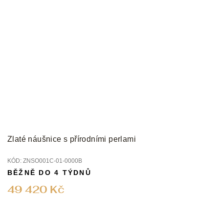
Zlaté náušnice s přírodními perlami
KÓD:
ZNSO001C-01-0000B
BĚŽNĚ DO 4 TÝDNŮ
49 420 Kč
Z