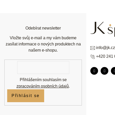
á
p
a
t
í
Odebírat newsletter
Vložte svůj e-mail a my vám budeme
zasílat informace o nových produktech na
info
@
jk.cz
našem e-shopu.
+420 241 
E-
mail
Přihlášením souhlasím se
zpracováním osobních údajů
.
Přihlásit se