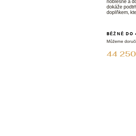
noblesně a d
dokáže podtrh
doplňkem, kte
BĚŽNĚ DO 
Můžeme doruči
44 250