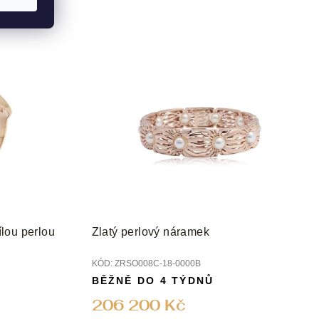
ílou perlou
Zlatý perlový náramek
KÓD:
ZRSO008C-18-0000B
BĚŽNĚ DO 4 TÝDNŮ
206 200 Kč