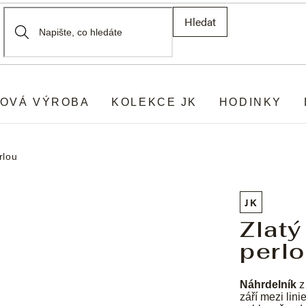
Hledat
OVÁ VÝROBA
KOLEKCE JK
HODINKY
rlou
JK
Zlatý
perl
Náhrdelník
z
září mezi lin