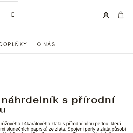
Nákup
Přihlášení
košík
DOPLŇKY
O NÁS
 náhrdelník s přírodní
ou
 růžového 14karátového zlata s přírodní bílou perlou, která
iemi slunečních paprsků ze zlata. Spojení perly a zlata působí