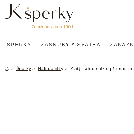
Přejít
na
obsah
ŠPERKY
ZÁSNUBY A SVATBA
ZAKÁZK
Šperky
Náhrdelníky
Zlatý náhrdelník s přírodní pe
Domů