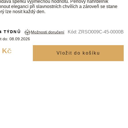
odává šperku výjimečnou hodnotu. Perlový náhrdelník
nout eleganci při slavnostních chvílích a zároveň se stane
rý lze nosit každý den.
4 TÝDNŮ
Kód:
ZRSO009C-45-0000B
Možnosti doručení
t do:
08.09.2026
Měrná
 Kč
cena: