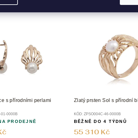
ce s přírodními perlami
Zlatý prsten Sol s přírodní b
01-0000B
KÓD:
ZPSO004C-46-0000B
NA PRODEJNĚ
BĚŽNĚ DO 4 TÝDNŮ
Kč
55 310 Kč