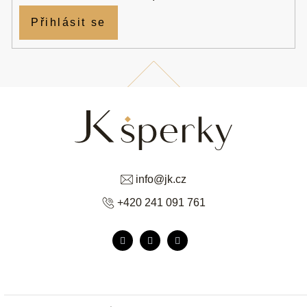
Přihlásit se
info
@
jk.cz
+420 241 091 761