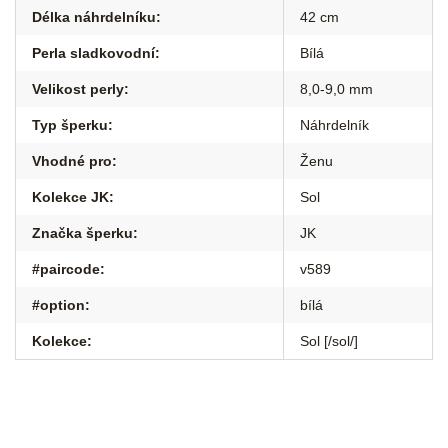
Délka náhrdelníku
:
42 cm
Perla sladkovodní
:
Bílá
Velikost perly
:
8,0-9,0 mm
Typ šperku
:
Náhrdelník
Vhodné pro
:
Ženu
Kolekce JK
:
Sol
Značka šperku
:
JK
#paircode
:
v589
#option
:
bílá
Kolekce
:
Sol [/sol/]