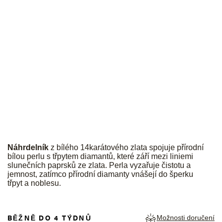
JK
Náhrdelník
z bílého 14karátového zlata spojuje přírodní
bílou perlu s třpytem diamantů, které září mezi liniemi
slunečních paprsků ze zlata. Perla vyzařuje čistotu a
jemnost, zatímco přírodní diamanty vnášejí do šperku
třpyt a noblesu.
BĚŽNĚ DO 4 TÝDNŮ
Možnosti doručení