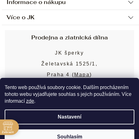
Informace o nákupu
Více o JK
Ochrana osobních údajů
Způsob platby a dopravy
Náš příběh
Prodejna a zlatnická dílna
Sjednání osobní schůzky
Náš tým
Obchodní podmínky
JK šperky
Design a výroba
Puncovní značky
Želetavská 1525/1,
Služby
Cookies
Praha 4 (
Mapa
)
Blog
Více o prodejně
Nejčastější dotazy
Tento web používá soubory cookie. Dalším procházením
tohoto webu vyjadřujete souhlas s jejich používáním. Více
informací
zde
.
Copyright 2026
JK šperky
. Všechna práva
Nastavení
vyhrazena.
Upravit nastavení cookies
ě
Zobrazit
Souhlasím