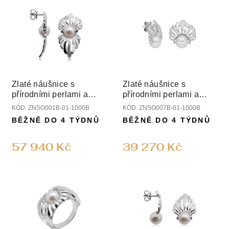
Zlaté náušnice s
Zlaté náušnice s
přírodními perlami a
přírodními perlami a
diamanty
diamanty
KÓD:
ZNSO001B-01-1000B
KÓD:
ZNSO007B-01-1000B
BĚŽNĚ DO 4 TÝDNŮ
BĚŽNĚ DO 4 TÝDNŮ
57 940 Kč
39 270 Kč