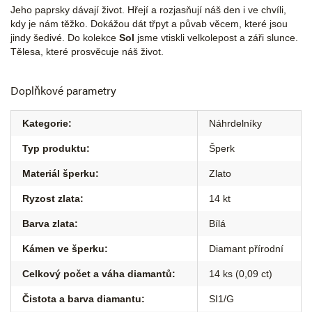
Jeho paprsky dávají život. Hřejí a rozjasňují náš den i ve chvíli,
kdy je nám těžko. Dokážou dát třpyt a půvab věcem, které jsou
jindy šedivé. Do kolekce
Sol
jsme vtiskli velkolepost a záři slunce.
Tělesa, které prosvěcuje náš život.
Doplňkové parametry
Kategorie
:
Náhrdelníky
Typ produktu
:
Šperk
Materiál šperku
:
Zlato
Ryzost zlata
:
14 kt
Barva zlata
:
Bílá
Kámen ve šperku
:
Diamant přírodní
Celkový počet a váha diamantů
:
14 ks (0,09 ct)
Čistota a barva diamantu
:
SI1/G