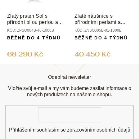
Zlatý prsten Sol s
Zlaté náušnice s
přírodní bílou perlou a
přírodními perlami a
diamanty
diamanty
KÓD:
ZPSO004B-46-1000B
KÓD:
ZNSO005B-01-1000B
BĚŽNĚ DO 4 TÝDNŮ
BĚŽNĚ DO 4 TÝDNŮ
68 290 Kč
40 450 Kč
Z
á
Odebírat newsletter
p
a
Vložte svůj e-mail a my vám budeme zasílat informace o
t
nových produktech na našem e-shopu.
í
E-
mail
Přihlášením souhlasím se
zpracováním osobních údajů
.