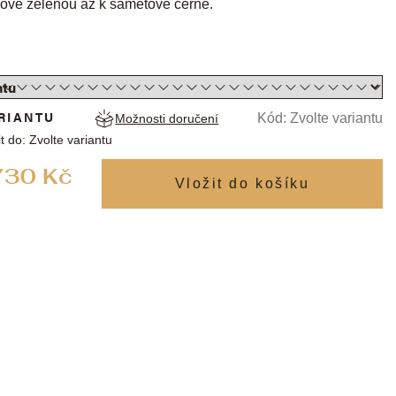
ově zelenou až k sametově černé.
RIANTU
Kód:
Zvolte variantu
Možnosti doručení
t do:
Zvolte variantu
Měrná
730 Kč
cena: