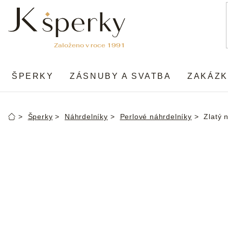
Přejít
na
obsah
ŠPERKY
ZÁSNUBY A SVATBA
ZAKÁZK
Šperky
Náhrdelníky
Perlové náhrdelníky
Zlatý 
Domů