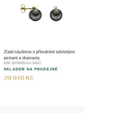
Zlaté náušnice s přírodními tahitskými
perlami a diamanty
KÓD:
ZNTK005Z-01-1000T
SKLADEM NA PRODEJNĚ
29 910 Kč
Z
á
p
a
t