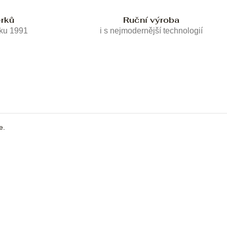
erků
Ruční výroba
oku 1991
i s nejmodernější technologií
e.