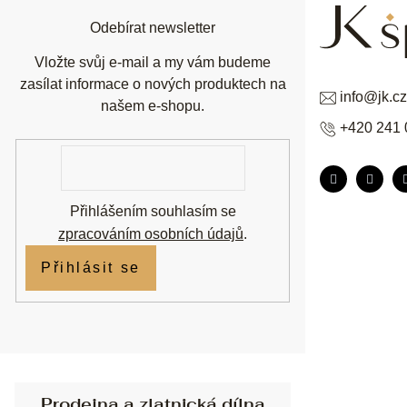
í
Odebírat newsletter
Vložte svůj e-mail a my vám budeme
zasílat informace o nových produktech na
info
@
jk.cz
našem e-shopu.
+420 241 
E-
mail
Přihlášením souhlasím se
zpracováním osobních údajů
.
Přihlásit se
Prodejna a zlatnická dílna