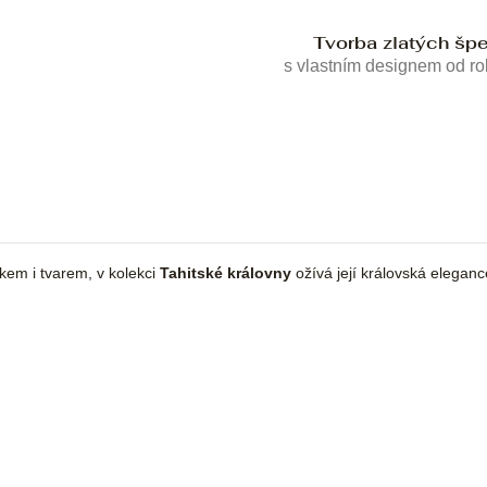
Tvorba zlatých šp
s vlastním designem od r
skem i tvarem, v kolekci
Tahitské královny
ožívá její královská eleganc