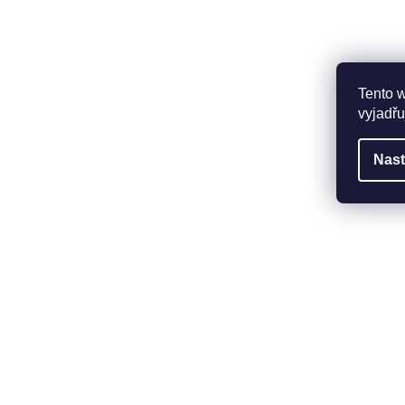
Tento 
vyjadřu
Nast