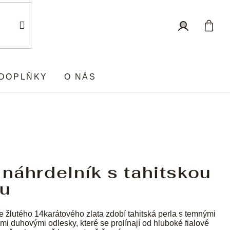
Nákup
Přihlášení
košík
DOPLŇKY
O NÁS
 náhrdelník s tahitskou
ou
e žlutého 14karátového zlata zdobí tahitská perla s temnými
mi duhovými odlesky, které se prolínají od hluboké fialové