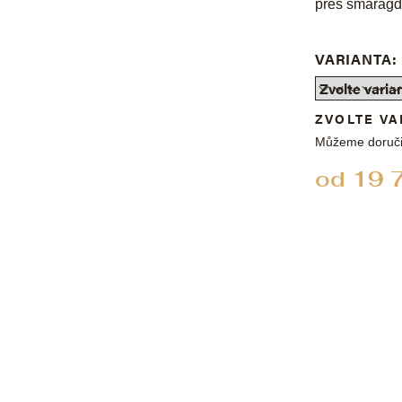
přes smaragd
VARIANTA:
ZVOLTE VA
Můžeme doruči
od
19 