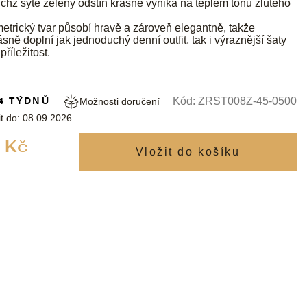
ichž sytě zelený odstín krásně vyniká na teplém tónu žlutého
trický tvar působí hravě a zároveň elegantně, takže
sně doplní jak jednoduchý denní outfit, tak i výraznější šaty
příležitost.
4 TÝDNŮ
Kód:
ZRST008Z-45-0500
Možnosti doručení
t do:
08.09.2026
Měrná
 Kč
cena: