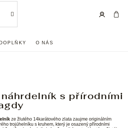
Nákup
Přihlášení
košík
DOPLŇKY
O NÁS
 náhrdelník s přírodními
agdy
elník
ze žlutého 14karátového zlata zaujme originálním
ého trojúhelníku s kruhem, který je osazený přírodními