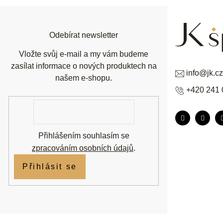
a
t
í
Odebírat newsletter
Vložte svůj e-mail a my vám budeme
zasílat informace o nových produktech na
info
@
jk.cz
našem e-shopu.
+420 241 
E-
mail
Přihlášením souhlasím se
zpracováním osobních údajů
.
Přihlásit se