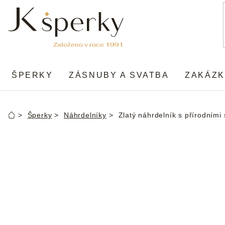
Přejít
na
obsah
ŠPERKY
ZÁSNUBY A SVATBA
ZAKÁZK
Šperky
Náhrdelníky
Zlatý náhrdelník s přírodním
Domů