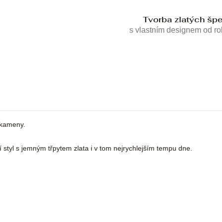
Tvorba zlatých šp
s vlastním designem od r
 kameny.
ní styl s jemným třpytem zlata i v tom nejrychlejším tempu dne.