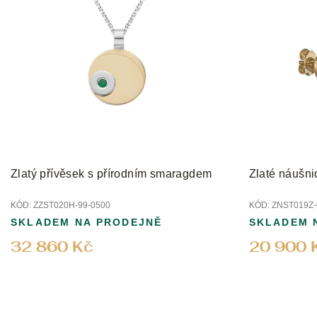
Zlatý přívěsek s přírodním smaragdem
Zlaté náušni
KÓD:
ZZST020H-99-0500
KÓD:
ZNST019Z-
SKLADEM NA PRODEJNĚ
SKLADEM 
32 860 Kč
20 900 
Z
á
p