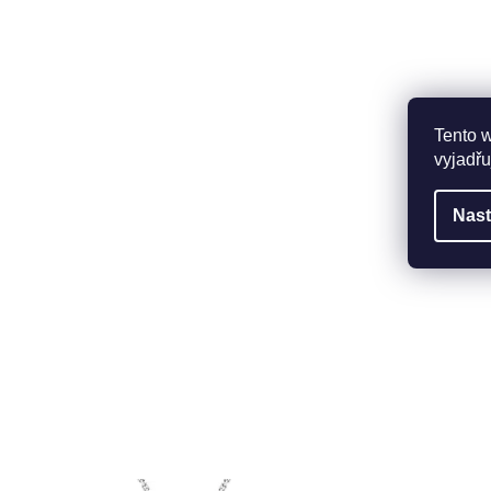
Tento 
vyjadřu
Nast