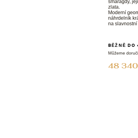
smaragdy, jej
zlata.
Moderní geome
náhrdelník krá
na slavnostní 
BĚŽNĚ DO 
Můžeme doruči
48 340