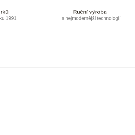
erků
Ruční výroba
oku 1991
i s nejmodernější technologií