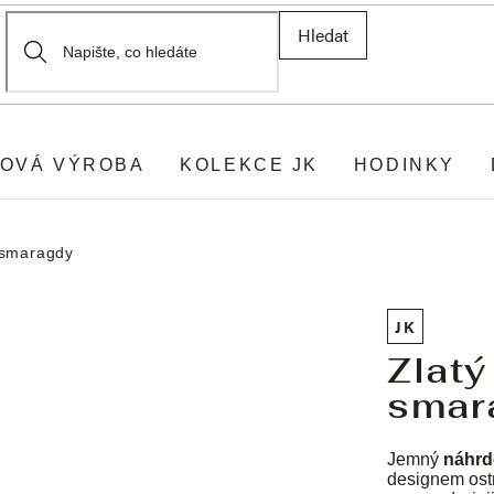
Hledat
OVÁ VÝROBA
KOLEKCE JK
HODINKY
i smaragdy
JK
Zlatý
smar
Jemný
náhrd
designem ostr