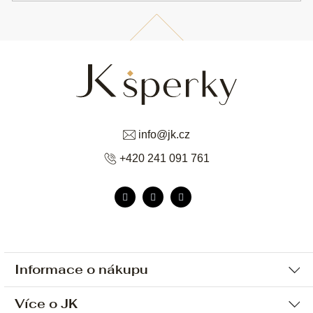
info
@
jk.cz
+420 241 091 761
Informace o nákupu
Více o JK
Ochrana osobních údajů