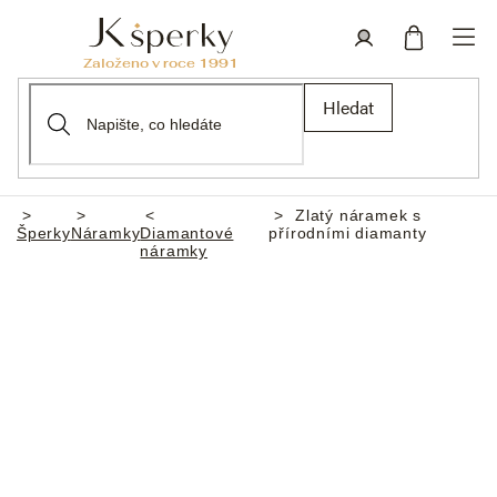
Přejít
na
obsah
Nákupní
Přihlášení
Hledat
košík
Zlatý náramek s
Domů
Šperky
Náramky
Diamantové
přírodními diamanty
náramky