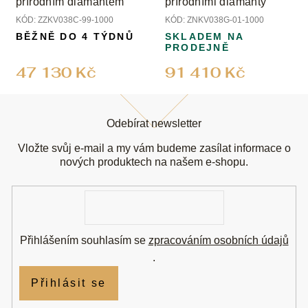
přírodním diamantem
přírodními diamanty
KÓD:
ZZKV038C-99-1000
KÓD:
ZNKV038G-01-1000
BĚŽNĚ DO 4 TÝDNŮ
SKLADEM NA
PRODEJNĚ
47 130 Kč
91 410 Kč
Z
á
Odebírat newsletter
p
a
Vložte svůj e-mail a my vám budeme zasílat informace o
t
nových produktech na našem e-shopu.
í
E-
mail
Přihlášením souhlasím se
zpracováním osobních údajů
.
Přihlásit se