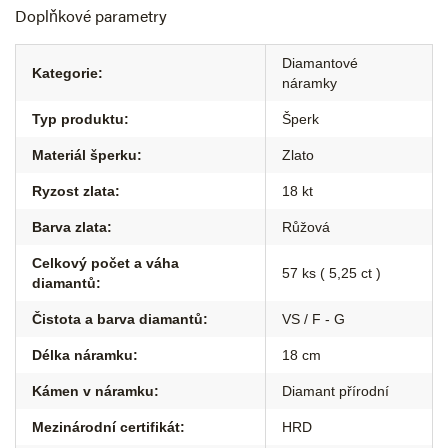
Doplňkové parametry
Diamantové
Kategorie
:
náramky
Typ produktu
:
Šperk
Materiál šperku
:
Zlato
Ryzost zlata
:
18 kt
Barva zlata
:
Růžová
Celkový počet a váha
57 ks ( 5,25 ct )
diamantů
:
Čistota a barva diamantů
:
VS / F - G
Délka náramku
:
18 cm
Kámen v náramku
:
Diamant přírodní
Mezinárodní certifikát
:
HRD