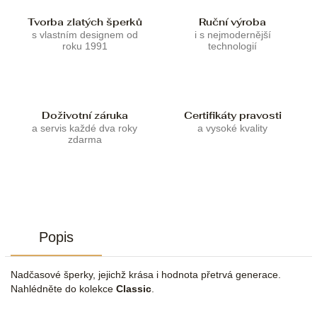
Tvorba zlatých šperků
Ruční výroba
s vlastním designem od
i s nejmodernější
roku 1991
technologií
Doživotní záruka
Certifikáty pravosti
a servis každé dva roky
a vysoké kvality
zdarma
Popis
Nadčasové šperky, jejichž krása i hodnota přetrvá generace.
Nahlédněte do kolekce
Classic
.