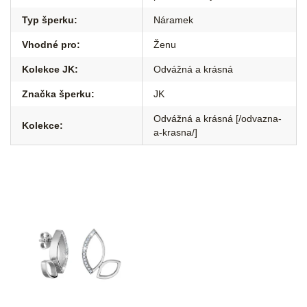
Typ šperku
:
Náramek
Vhodné pro
:
Ženu
Kolekce JK
:
Odvážná a krásná
Značka šperku
:
JK
Odvážná a krásná [/odvazna-
Kolekce
:
a-krasna/]