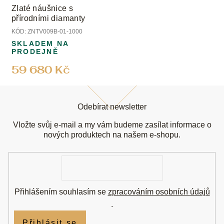
Zlaté náušnice s
přírodními diamanty
KÓD:
ZNTV009B-01-1000
SKLADEM NA
PRODEJNĚ
59 680 Kč
Z
á
Odebírat newsletter
p
a
Vložte svůj e-mail a my vám budeme zasílat informace o
t
nových produktech na našem e-shopu.
í
E-
mail
Přihlášením souhlasím se
zpracováním osobních údajů
.
Přihlásit se