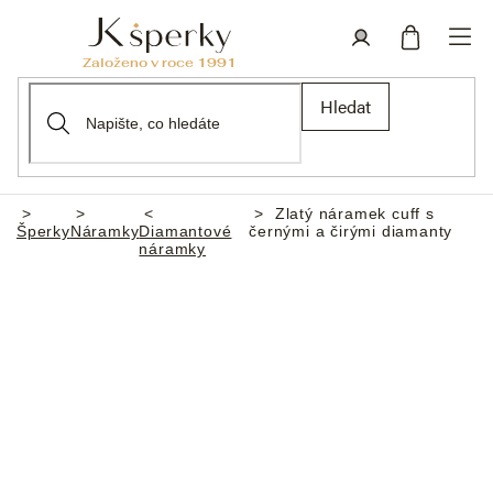
Přejít
na
obsah
Nákupní
Přihlášení
Hledat
košík
Zlatý náramek cuff s
Domů
Šperky
Náramky
Diamantové
černými a čirými diamanty
náramky