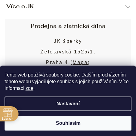
Více o JK
Ochrana osobních údajů
Způsob platby a dopravy
Náš příběh
Prodejna a zlatnická dílna
Sjednání osobní schůzky
Náš tým
Obchodní podmínky
JK šperky
Design a výroba
Puncovní značky
Želetavská 1525/1,
Služby
Cookies
Praha 4 (
Mapa
)
Blog
Více o prodejně
Nejčastější dotazy
Tento web používá soubory cookie. Dalším procházením
tohoto webu vyjadřujete souhlas s jejich používáním. Více
informací
zde
.
Copyright 2026
JK šperky
. Všechna práva
Nastavení
vyhrazena.
Upravit nastavení cookies
ě
Zobrazit
Souhlasím
Vytvořil Shoptet Premium