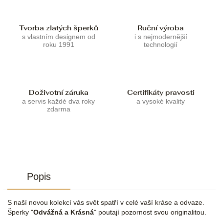
Tvorba zlatých šperků
Ruční výroba
s vlastním designem od
i s nejmodernější
roku 1991
technologií
Doživotní záruka
Certifikáty pravosti
a servis každé dva roky
a vysoké kvality
zdarma
Popis
S naší novou kolekcí vás svět spatří v celé vaší kráse a odvaze.
Šperky "
Odvážná a Krásná
" poutají pozornost svou originalitou.