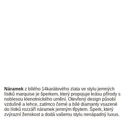
JK
Náramek
z bílého 14karátového zlata ve stylu jemných
lístků marquise je šperkem, který propojuje krásu přírody s
noblesou klenotnického umění. Otevřený design působí
vzdušně a lehce, zatímco černé a bílé diamanty vsazené
do lístků rozzáří náramek jemným třpytem. Šperk, který
zvýrazní ženskost a dodá vašemu stylu nenápadný luxus.