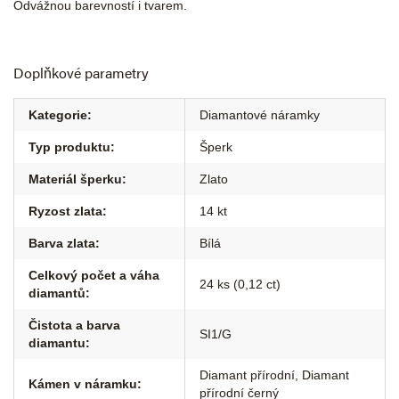
Odvážnou barevností i tvarem.
Doplňkové parametry
Kategorie
:
Diamantové náramky
Typ produktu
:
Šperk
Materiál šperku
:
Zlato
Ryzost zlata
:
14 kt
Barva zlata
:
Bílá
Celkový počet a váha
24 ks (0,12 ct)
diamantů
:
Čistota a barva
SI1/G
diamantu
:
Diamant přírodní, Diamant
Kámen v náramku
:
přírodní černý