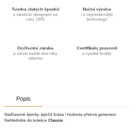
Tvorba zlatých šperků
Ruční výroba
s vlastním designem od
i s nejmodernější
roku 1991
technologií
Doživotní záruka
Certifikáty pravosti
a servis každé dva roky
a vysoké kvality
zdarma
Popis
Nadčasové šperky, jejichž krása i hodnota přetrvá generace.
Nahlédněte do kolekce
Classic
.