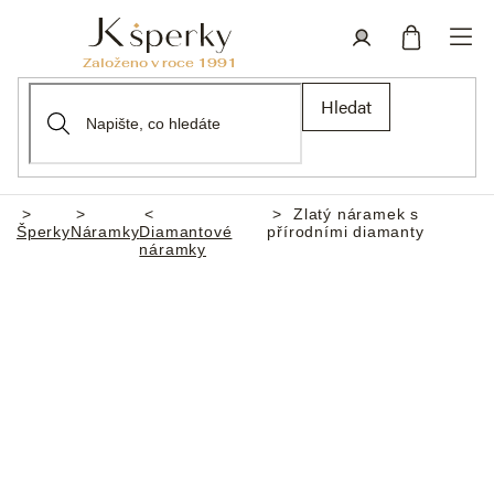
Přejít
na
obsah
Nákupní
Přihlášení
Hledat
košík
Zlatý náramek s
Domů
Šperky
Náramky
Diamantové
přírodními diamanty
náramky