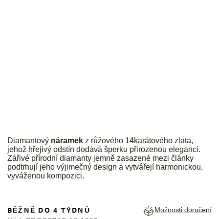
JK
Diamantový
náramek
z růžového 14karátového zlata,
jehož hřejivý odstín dodává šperku přirozenou eleganci.
Zářivé přírodní diamanty jemně zasazené mezi články
podtrhují jeho výjimečný design a vytvářejí harmonickou,
vyváženou kompozici.
BĚŽNĚ DO 4 TÝDNŮ
Možnosti doručení