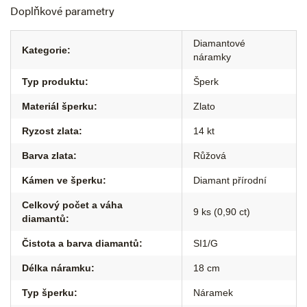
Doplňkové parametry
Diamantové
Kategorie
:
náramky
Typ produktu
:
Šperk
Materiál šperku
:
Zlato
Ryzost zlata
:
14 kt
Barva zlata
:
Růžová
Kámen ve šperku
:
Diamant přírodní
Celkový počet a váha
9 ks (0,90 ct)
diamantů
:
Čistota a barva diamantů
:
SI1/G
Délka náramku
:
18 cm
Typ šperku
:
Náramek