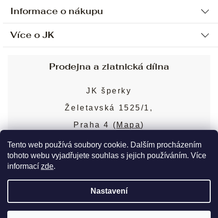
Informace o nákupu
Více o JK
Ochrana osobních údajů
Způsob platby a dopravy
Náš příběh
Prodejna a zlatnická dílna
Sjednání osobní schůzky
Náš tým
Obchodní podmínky
JK šperky
Design a výroba
Puncovní značky
Želetavská 1525/1,
Služby
Cookies
Praha 4 (
Mapa
)
Blog
Více o prodejně
Nejčastější dotazy
Tento web používá soubory cookie. Dalším procházením
tohoto webu vyjadřujete souhlas s jejich používáním. Více
informací
zde
.
Copyright 2026
JK šperky
. Všechna práva
Nastavení
vyhrazena.
Upravit nastavení cookies