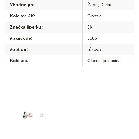
Vhodné pro
:
Ženu
,
Dívku
Kolekce JK
:
Classic
Značka šperku
:
JK
#paircode
:
v585
#option
:
růžová
Kolekce
:
Classic [/classic/]