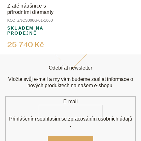
Zlaté náušnice s
přírodními diamanty
KÓD:
ZNCS006G-01-1000
SKLADEM NA
PRODEJNĚ
25 740 Kč
Z
á
Odebírat newsletter
p
a
Vložte svůj e-mail a my vám budeme zasílat informace o
t
nových produktech na našem e-shopu.
í
E-mail
Přihlášením souhlasím se
zpracováním osobních údajů
.