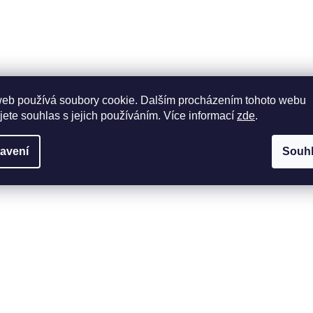
web používá soubory cookie. Dalším procházením tohoto webu
jete souhlas s jejich používáním. Více informací
zde
.
avení
Souh