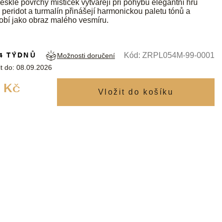
sklé povrchy mističek vytvářejí při pohybu elegantní hru
, peridot a turmalín přinášejí harmonickou paletu tónů a
obí jako obraz malého vesmíru.
4 TÝDNŮ
Kód:
ZRPL054M-99-0001
Možnosti doručení
t do:
08.09.2026
Měrná
 Kč
cena: