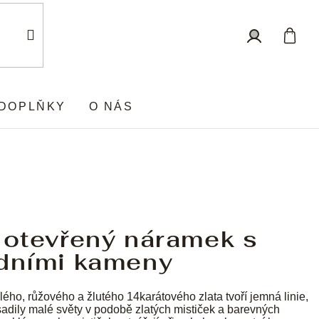
Nákup
Přihlášení
košík
DOPLŇKY
O NÁS
 otevřený náramek s
odními kameny
lého, růžového a žlutého 14karátového zlata tvoří jemná linie,
sadily malé světy v podobě zlatých mističek a barevných