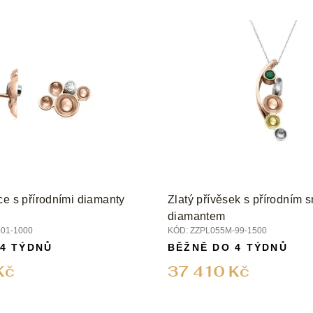
ce s přírodními diamanty
Zlatý přívěsek s přírodním
diamantem
01-1000
KÓD:
ZZPL055M-99-1500
 4 TÝDNŮ
BĚŽNĚ DO 4 TÝDNŮ
Kč
37 410 Kč