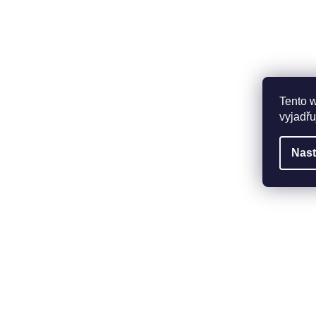
Tento 
vyjadřu
Nast