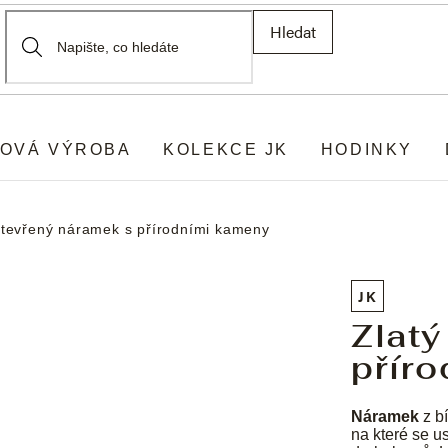
Hledat
OVÁ VÝROBA
KOLEKCE JK
HODINKY
otevřený náramek s přírodními kameny
JK
Zlatý
přír
Náramek
z bí
na které se u