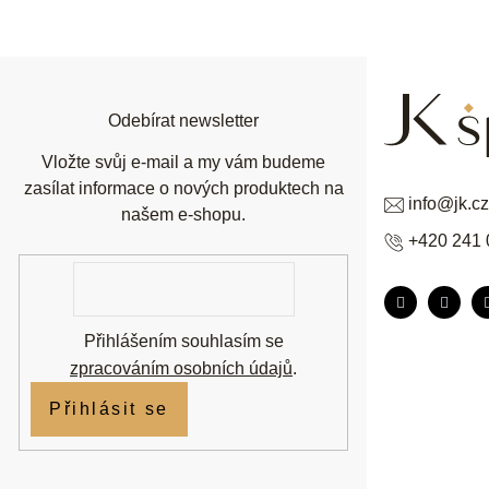
á
p
a
t
í
Odebírat newsletter
Vložte svůj e-mail a my vám budeme
zasílat informace o nových produktech na
info
@
jk.cz
našem e-shopu.
+420 241 
E-
mail
Přihlášením souhlasím se
zpracováním osobních údajů
.
Přihlásit se