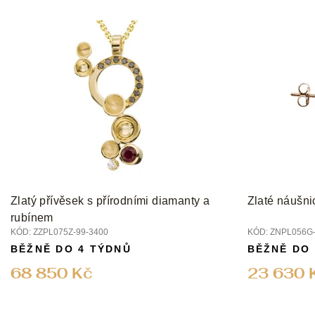
Zlatý přívěsek s přírodními diamanty a
Zlaté náušni
rubínem
KÓD:
ZZPL075Z-99-3400
KÓD:
ZNPL056G-
BĚŽNĚ DO 4 TÝDNŮ
BĚŽNĚ DO
68 850 Kč
23 630 
Z