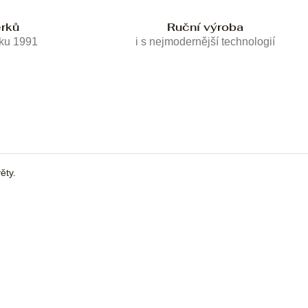
erků
Ruční výroba
oku 1991
i s nejmodernější technologií
ěty.