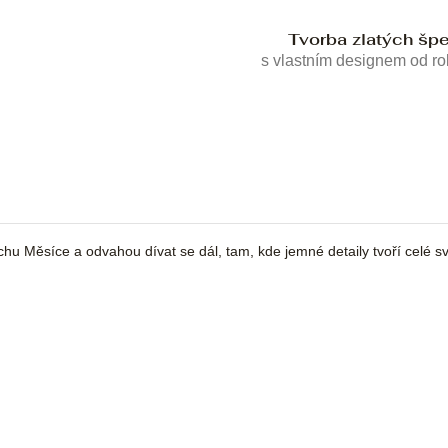
Tvorba zlatých šp
s vlastním designem od r
chu Měsíce a odvahou dívat se dál, tam, kde jemné detaily tvoří celé sv