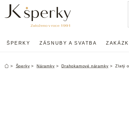
Přejít
na
obsah
ŠPERKY
ZÁSNUBY A SVATBA
ZAKÁZK
Šperky
Náramky
Drahokamové náramky
Zlatý 
Domů