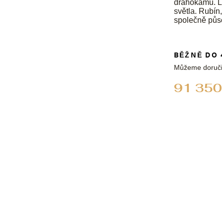
drahokamů. Le
světla. Rubín
společně půs
BĚŽNĚ DO 
Můžeme doruči
91 350