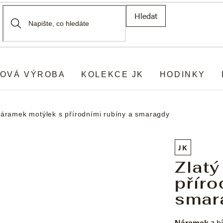
Hledat
OVÁ VÝROBA
KOLEKCE JK
HODINKY
náramek motýlek s přírodními rubíny a smaragdy
JK
Zlatý
příro
smar