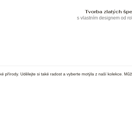
Tvorba zlatých šp
s vlastním designem od r
ké přírody. Udělejte si také radost a vyberte motýla z naší kolekce. Mů