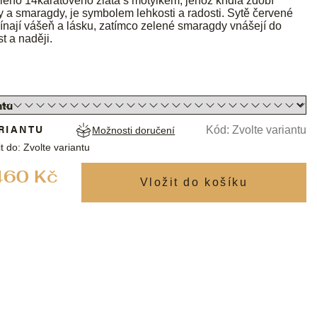
lého 14karátového zlata s motýlkem, jehož křídla zdobí
ny a smaragdy, je symbolem lehkosti a radosti. Sytě červené
ínají vášeň a lásku, zatímco zelené smaragdy vnášejí do
t a naději.
RIANTU
Kód:
Zvolte variantu
Možnosti doručení
t do:
Zvolte variantu
Měrná
460 Kč
cena: