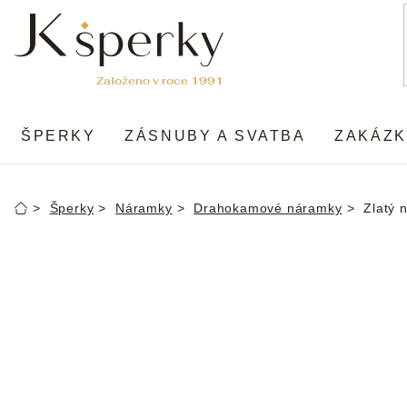
Přejít
na
obsah
ŠPERKY
ZÁSNUBY A SVATBA
ZAKÁZK
Šperky
Náramky
Drahokamové náramky
Zlatý 
Domů