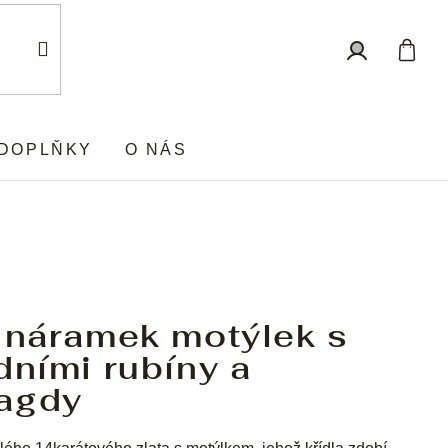
Nákup
Přihlášení
košík
DOPLŇKY
O NÁS
 náramek motýlek s
dními rubíny a
agdy