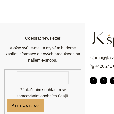
Z
á
p
a
t
í
Odebírat newsletter
Vložte svůj e-mail a my vám budeme
zasílat informace o nových produktech na
info
@
jk.cz
našem e-shopu.
+420 241 
E-
mail
Přihlášením souhlasím se
zpracováním osobních údajů
.
Přihlásit se