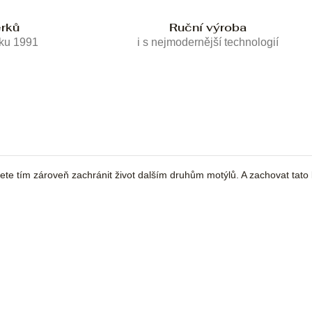
erků
Ruční výroba
oku 1991
i s nejmodernější technologií
žete tím zároveň zachránit život dalším druhům motýlů. A zachovat tato