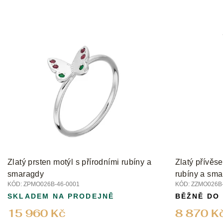
Zlatý prsten motýl s přírodními rubíny a
Zlatý přívěse
smaragdy
rubíny a sm
KÓD:
ZPMO026B-46-0001
KÓD:
ZZMO026B-
SKLADEM NA PRODEJNĚ
BĚŽNĚ DO
15 960 Kč
8 870 K