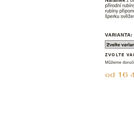
Náramek
z bí
přírodní rubí
rubíny připom
šperku svěžes
VARIANTA:
ZVOLTE VA
Můžeme doruči
od
16 