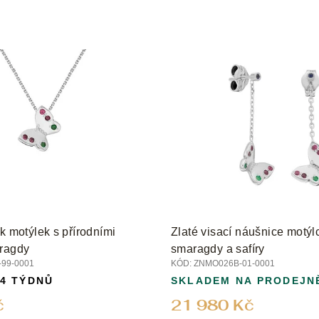
k motýlek s přírodními
Zlaté visací náušnice motýlc
aragdy
smaragdy a safíry
99-0001
KÓD:
ZNMO026B-01-0001
 4 TÝDNŮ
SKLADEM NA PRODEJN
č
21 980 Kč