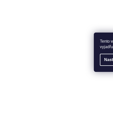
Tento 
vyjadřu
Nast