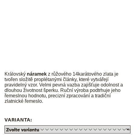
JK
Královský
náramek
z růžového 14karátového zlata je
tvořen složitě proplétanými články, které vytvářejí
pravidelný vzor. Velmi pevná vazba zajišťuje odolnost a
dlouhou životnost šperku. Ruční výroba podtrhuje jeho
řemeslnou hodnotu, precizní zpracování a tradiční
zlatnické řemeslo.
VARIANTA: