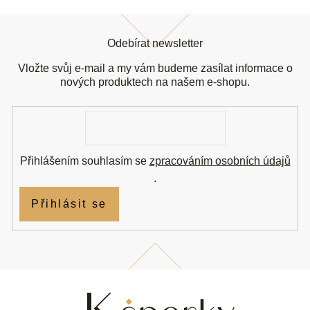
Z
á
Odebírat newsletter
p
a
Vložte svůj e-mail a my vám budeme zasílat informace o
t
nových produktech na našem e-shopu.
í
E-
mail
Přihlášením souhlasím se
zpracováním osobních údajů
.
Přihlásit se