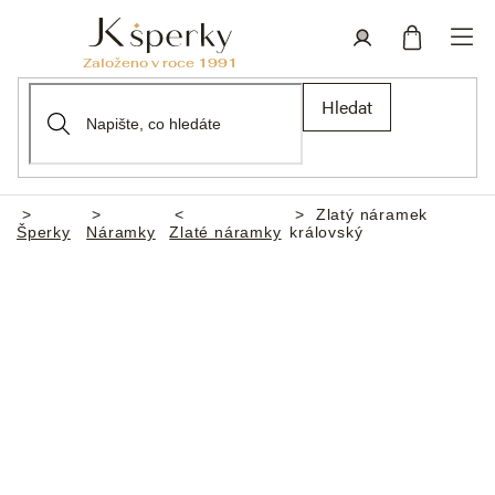
Přejít
na
obsah
Nákupní
Přihlášení
Hledat
košík
Zlatý náramek
Domů
Šperky
Náramky
Zlaté náramky
královský