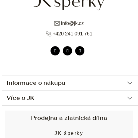
info
@
jk.cz
+420 241 091 761
Informace o nákupu
Více o JK
Ochrana osobních údajů
Způsob platby a dopravy
Náš příběh
Prodejna a zlatnická dílna
Sjednání osobní schůzky
Náš tým
Obchodní podmínky
JK šperky
Design a výroba