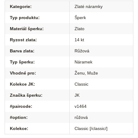
Kategorie
:
Zlaté náramky
Typ produktu
:
Šperk
Materiál šperku
:
Zlato
Ryzost zlata
:
14 kt
Barva zlata
:
Růžová
Typ šperku
:
Náramek
Vhodné pro
:
Ženu
,
Muže
Kolekce JK
:
Classic
Značka šperku
:
JK
#paircode
:
v1464
#option
:
růžová
Kolekce
:
Classic [/classic/]