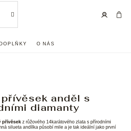
Nákup
Přihlášení
košík
DOPLŇKY
O NÁS
 přívěsek anděl s
dními diamanty
ý
přívěsek
z růžového 14karátového zlata s přírodními
ná silueta andílka působí mile a
je tak ideální jako první