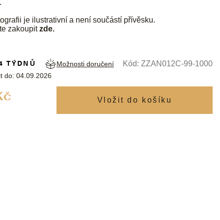
.
ografii je ilustrativní a není součástí přívěsku.
te zakoupit
zde
.
4 TÝDNŮ
Kód:
ZZAN012C-99-1000
Možnosti doručení
t do:
04.09.2026
Měrná
Kč
cena: