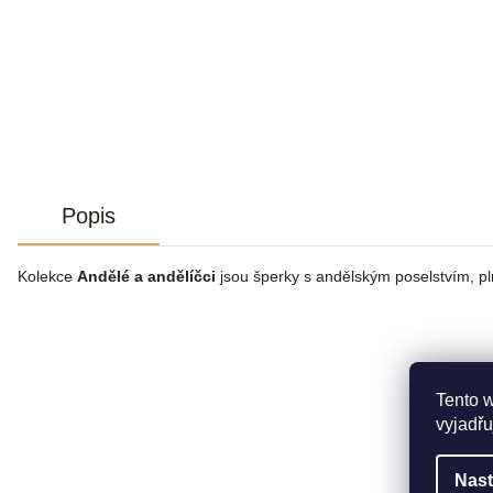
Popis
Kolekce
Andělé a andělíčci
jsou šperky s andělským poselstvím, pl
Tento 
vyjadřu
Nast