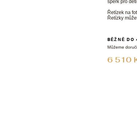
šperk pro děti
Řetízek na fot
Řetízky může
BĚŽNĚ DO 
Můžeme doruči
6 510 