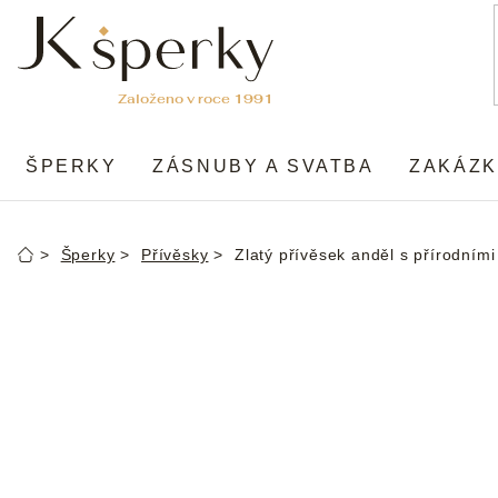
Přejít
na
obsah
ŠPERKY
ZÁSNUBY A SVATBA
ZAKÁZK
Šperky
Přívěsky
Zlatý přívěsek anděl s přírodním
Domů