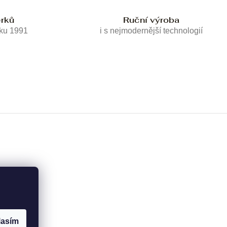
erků
Ruční výroba
oku 1991
i s nejmodernější technologií
lasím