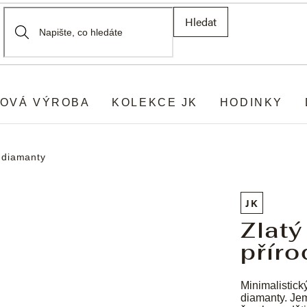
Hledat
OVÁ VÝROBA
KOLEKCE JK
HODINKY
i diamanty
JK
Zlatý
příro
Minimalistick
diamanty. Jem