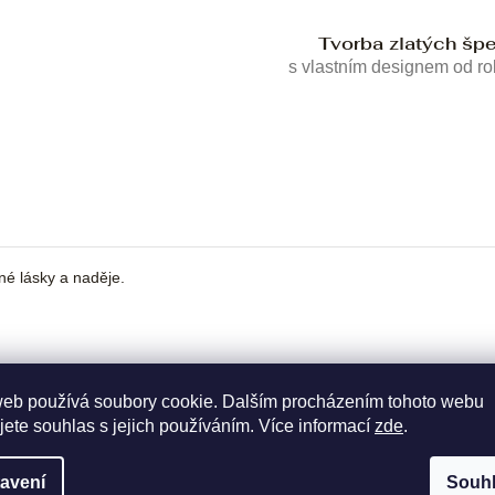
Tvorba zlatých šp
s vlastním designem od r
né lásky a naděje.
web používá soubory cookie. Dalším procházením tohoto webu
jete souhlas s jejich používáním. Více informací
zde
.
avení
Souh