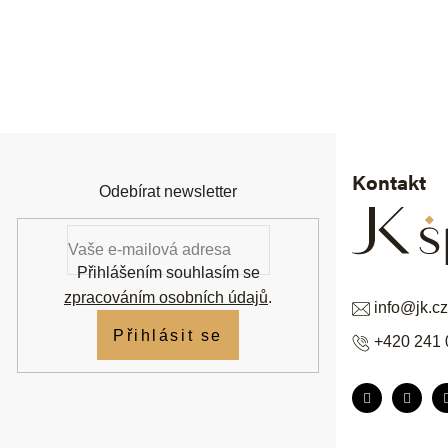
Z
á
p
a
t
í
Kontakt
Odebírat newsletter
Přihlášením souhlasím se
zpracováním osobních údajů
.
info
@
jk.cz
Přihlásit se
+420 241 