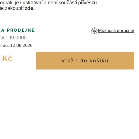
ografii je ilustrativní a není součástí přívěsku.
te zakoupit
zde
.
NA PRODEJNĚ
Možnosti doručení
5C-99-0000
t do:
12.08.2026
Měrná
 Kč
cena: