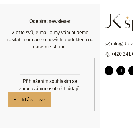
a
t
í
Odebírat newsletter
Vložte svůj e-mail a my vám budeme
zasílat informace o nových produktech na
info
@
jk.cz
našem e-shopu.
+420 241 
E-
mail
Přihlášením souhlasím se
zpracováním osobních údajů
.
Přihlásit se