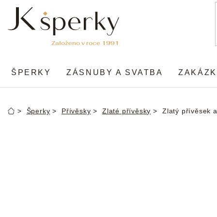
Přejít
na
obsah
ŠPERKY
ZÁSNUBY A SVATBA
ZAKÁZK
Šperky
Přívěsky
Zlaté přívěsky
Zlatý přívěsek 
Domů