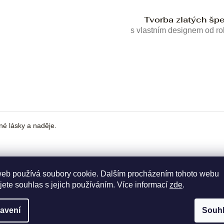
Tvorba zlatých šp
s vlastním designem od r
né lásky a naděje.
web používá soubory cookie. Dalším procházením tohoto webu
jete souhlas s jejich používáním. Více informací
zde
.
avení
Souh