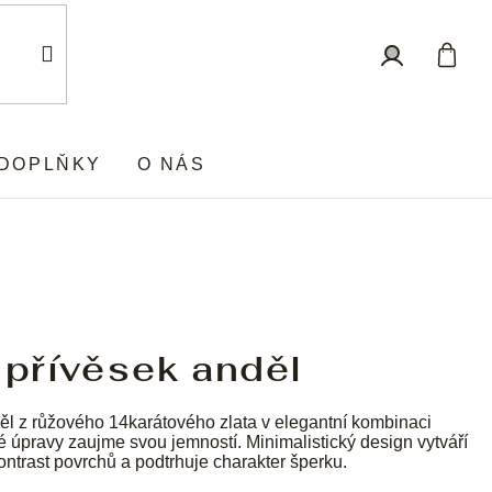
Nákup
Přihlášení
košík
DOPLŇKY
O NÁS
 přívěsek anděl
l z růžového 14karátového zlata v elegantní kombinaci
é úpravy zaujme svou jemností. Minimalistický design vytváří
ntrast povrchů a podtrhuje charakter šperku.