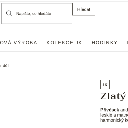
Hledat
OVÁ VÝROBA
KOLEKCE JK
HODINKY
anděl
JK
Zlatý
Přívěsek
andě
lesklé a matn
harmonický ko