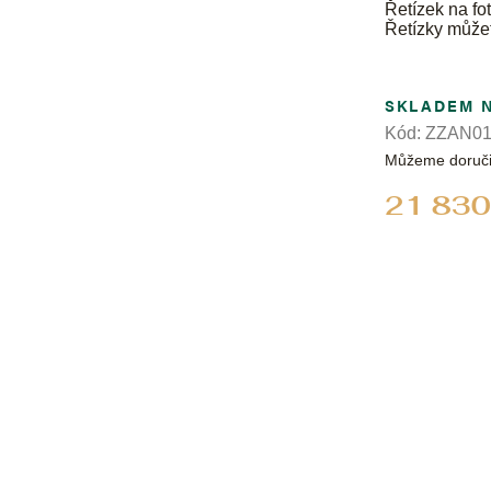
Řetízek na fot
Řetízky může
SKLADEM 
Kód:
ZZAN01
Můžeme doruči
21 830