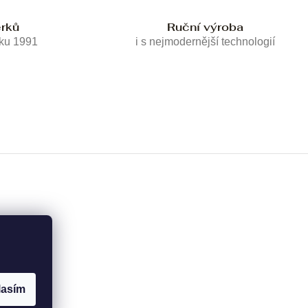
erků
Ruční výroba
oku 1991
i s nejmodernější technologií
lasím