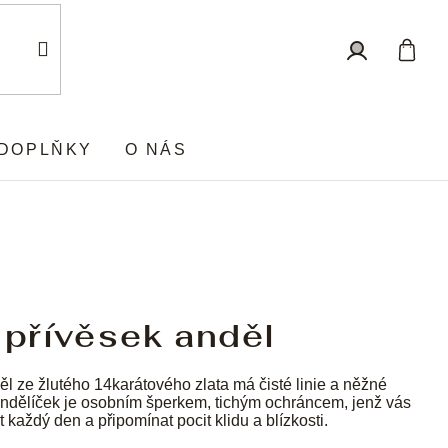
Nákup
Přihlášení
košík
DOPLŇKY
O NÁS
 přívěsek anděl
l ze žlutého 14karátového zlata má čisté linie a něžné
Andělíček je osobním šperkem, tichým ochráncem, jenž vás
 každý den a připomínat pocit klidu a blízkosti.