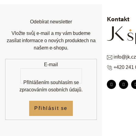
a
t
í
Kontakt
Odebírat newsletter
Vložte svůj e-mail a my vám budeme
zasílat informace o nových produktech na
našem e-shopu.
info
@
jk.cz
E-mail
+420 241 
Přihlášením souhlasím se
zpracováním osobních údajů
.
Přihlásit se