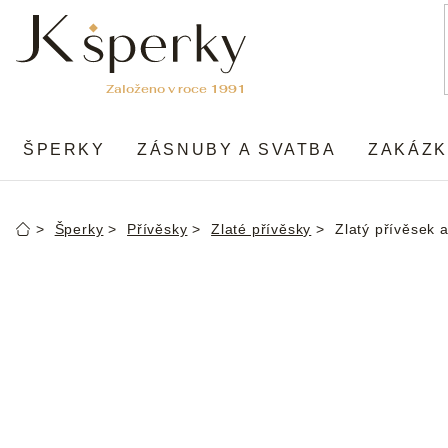
Přejít
na
obsah
ŠPERKY
ZÁSNUBY A SVATBA
ZAKÁZK
Šperky
Přívěsky
Zlaté přívěsky
Zlatý přívěsek 
Domů