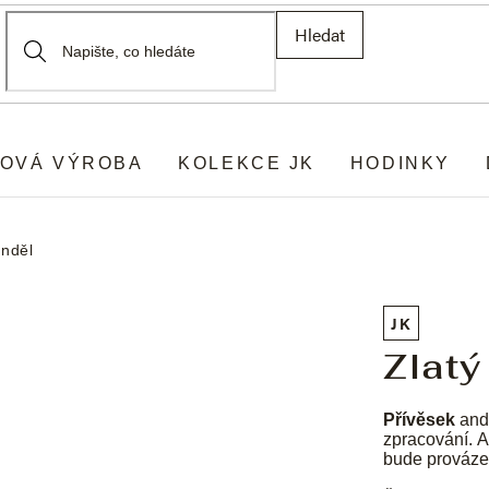
Hledat
OVÁ VÝROBA
KOLEKCE JK
HODINKY
anděl
JK
Zlatý
Přívěsek
andě
zpracování. 
bude provázet