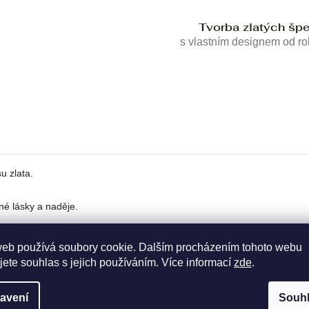
Tvorba zlatých šp
s vlastním designem od r
u zlata.
né lásky a naděje.
web používá soubory cookie. Dalším procházením tohoto webu
jete souhlas s jejich používáním. Více informací
zde
.
avení
Souh