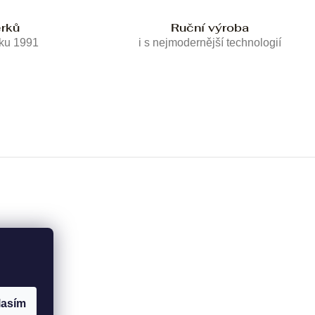
erků
Ruční výroba
oku 1991
i s nejmodernější technologií
lasím