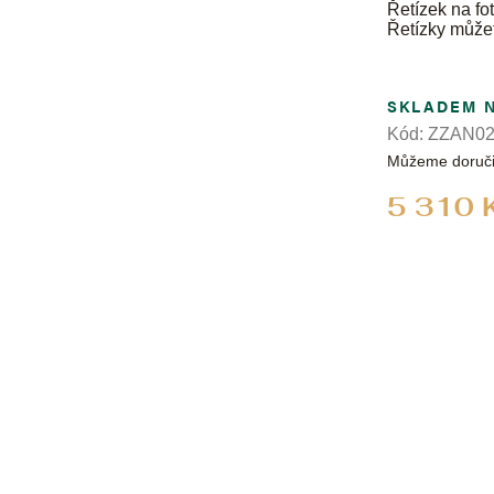
Řetízek na fot
Řetízky může
SKLADEM 
Kód:
ZZAN02
Můžeme doruči
5 310 