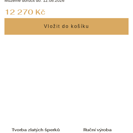
Můžeme doručit do:
12.08.2026
Měrná
12 270 Kč
cena:
Tvorba zlatých šperků
Ruční výroba