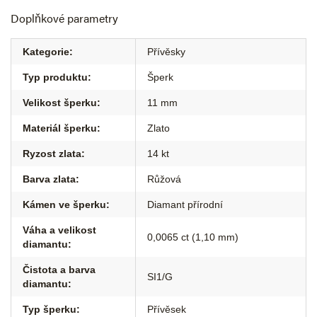
Doplňkové parametry
Kategorie
:
Přívěsky
Typ produktu
:
Šperk
Velikost šperku
:
11 mm
Materiál šperku
:
Zlato
Ryzost zlata
:
14 kt
Barva zlata
:
Růžová
Kámen ve šperku
:
Diamant přírodní
Váha a velikost
0,0065 ct (1,10 mm)
diamantu
:
Čistota a barva
SI1/G
diamantu
:
Typ šperku
:
Přívěsek