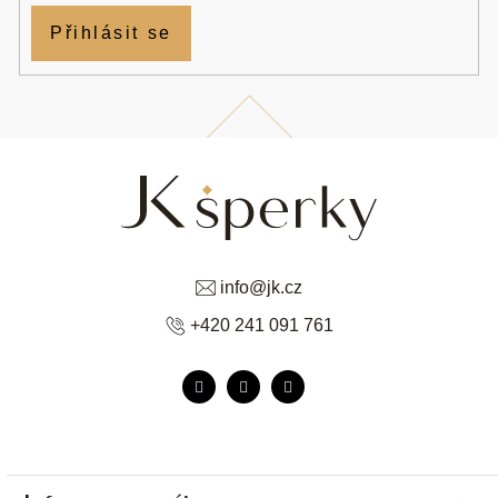
Přihlásit se
info
@
jk.cz
+420 241 091 761