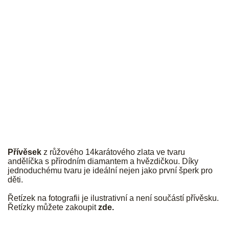
JK
Přívěsek
z růžového 14karátového zlata ve tvaru
andělíčka s přírodním diamantem a hvězdičkou. Díky
jednoduchému tvaru je ideální nejen jako první šperk pro
děti.
Řetízek na fotografii je ilustrativní a není součástí přívěsku.
Řetízky můžete zakoupit
zde
.