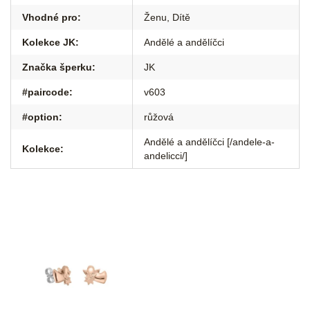
Vhodné pro
:
Ženu
,
Dítě
Kolekce JK
:
Andělé a andělíčci
Značka šperku
:
JK
#paircode
:
v603
#option
:
růžová
Andělé a andělíčci [/andele-a-
Kolekce
:
andelicci/]