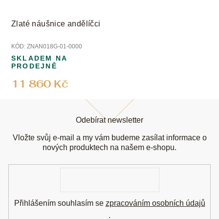
Zlaté náušnice andělíčci
KÓD:
ZNAN018G-01-0000
SKLADEM NA
PRODEJNĚ
11 860 Kč
Z
á
Odebírat newsletter
p
a
Vložte svůj e-mail a my vám budeme zasílat informace o
t
nových produktech na našem e-shopu.
í
E-
mail
Přihlášením souhlasím se
zpracováním osobních údajů
.