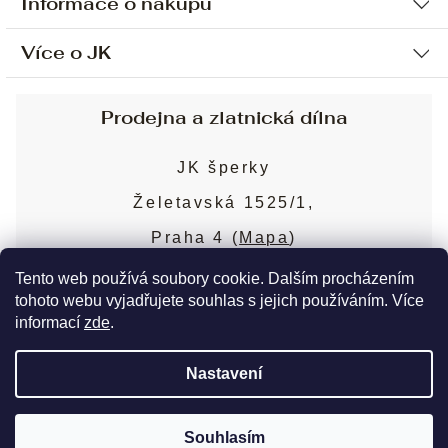
Informace o nákupu
Více o JK
Ochrana osobních údajů
Způsob platby a dopravy
Náš příběh
Prodejna a zlatnická dílna
Sjednání osobní schůzky
Náš tým
Obchodní podmínky
JK šperky
Design a výroba
Puncovní značky
Želetavská 1525/1,
Služby
Cookies
Praha 4 (
Mapa
)
Blog
Více o prodejně
Nejčastější dotazy
Tento web používá soubory cookie. Dalším procházením
tohoto webu vyjadřujete souhlas s jejich používáním. Více
informací
zde
.
Copyright 2026
JK šperky
. Všechna práva
Nastavení
vyhrazena.
Upravit nastavení cookies
Souhlasím
Vytvořil Shoptet Premium