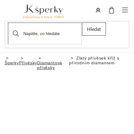
Přejít
na
obsah
Nákupní
Přihlášení
Hledat
košík
Zlatý přívěsek kříž s
Domů
Šperky
Přívěsky
Diamantové
přírodním diamantem
přívěsky