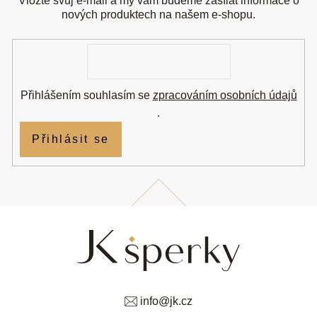
a
Vložte svůj e-mail a my vám budeme zasílat informace o
t
nových produktech na našem e-shopu.
í
E-
mail
Přihlášením souhlasím se
zpracováním osobních údajů
.
Přihlásit se
info
@
jk.cz