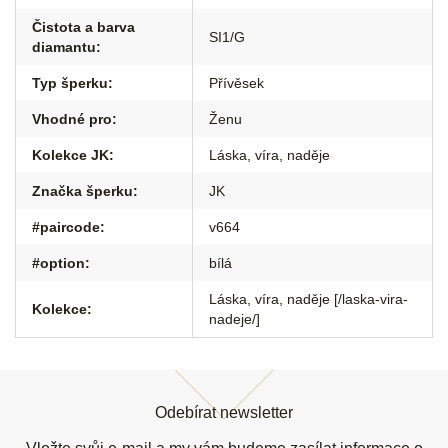
Čistota a barva
SI1/G
diamantu
:
Typ šperku
:
Přívěsek
Vhodné pro
:
Ženu
Kolekce JK
:
Láska, víra, naděje
Značka šperku
:
JK
#paircode
:
v664
#option
:
bílá
Láska, víra, naděje [/laska-vira-
Kolekce
:
nadeje/]
Z
á
Odebírat newsletter
p