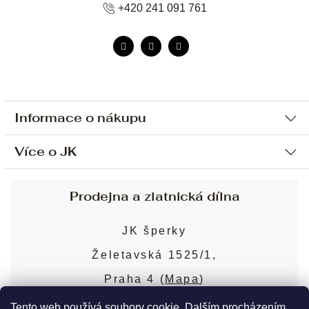
+420 241 091 761
Informace o nákupu
Více o JK
Ochrana osobních údajů
Způsob platby a dopravy
Náš příběh
Prodejna a zlatnická dílna
Sjednání osobní schůzky
Náš tým
Obchodní podmínky
JK šperky
Design a výroba
Puncovní značky
Želetavská 1525/1,
Služby
Cookies
Praha 4 (
Mapa
)
Blog
Více o prodejně
Nejčastější dotazy
Tento web používá soubory cookie. Dalším procházením