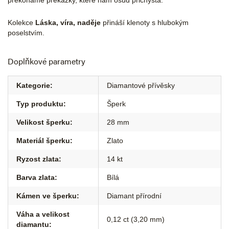
překonáme překážky, které nám osud přichystá.
Kolekce
Láska, víra, naděje
přináší klenoty s hlubokým
poselstvím.
Doplňkové parametry
Kategorie
:
Diamantové přívěsky
Typ produktu
:
Šperk
Velikost šperku
:
28 mm
Materiál šperku
:
Zlato
Ryzost zlata
:
14 kt
Barva zlata
:
Bílá
Kámen ve šperku
:
Diamant přírodní
Váha a velikost
0,12 ct (3,20 mm)
diamantu
: