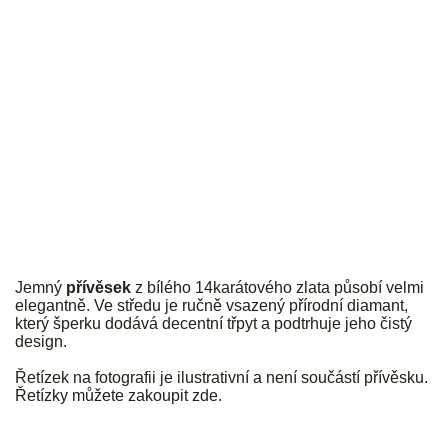
JK
Jemný
přívěsek
z bílého 14karátového zlata působí velmi
elegantně. Ve středu je ručně vsazený přírodní diamant,
který šperku dodává decentní třpyt a podtrhuje jeho čistý
design.
Řetízek na fotografii je ilustrativní a není součástí přívěsku.
Řetízky můžete zakoupit
zde
.