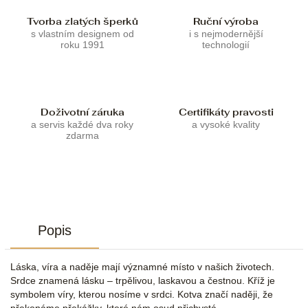
Tvorba zlatých šperků
Ruční výroba
s vlastním designem od
i s nejmodernější
roku 1991
technologií
Doživotní záruka
Certifikáty pravosti
a servis každé dva roky
a vysoké kvality
zdarma
Popis
Láska, víra a naděje mají významné místo v našich životech.
Srdce znamená lásku – trpělivou, laskavou a čestnou. Kříž je
symbolem víry, kterou nosíme v srdci. Kotva značí naději, že