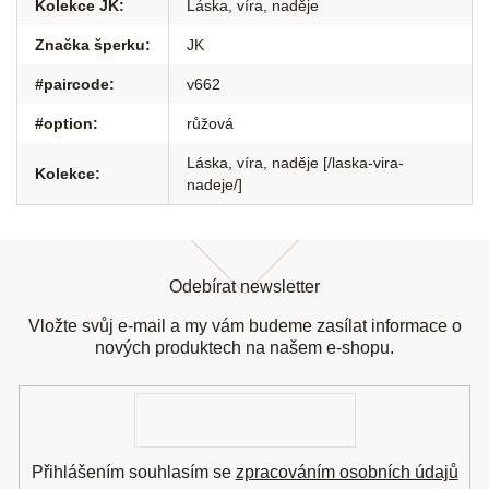
Kolekce JK
:
Láska, víra, naděje
Značka šperku
:
JK
#paircode
:
v662
#option
:
růžová
Láska, víra, naděje [/laska-vira-
Kolekce
:
nadeje/]
Z
á
Odebírat newsletter
p
a
Vložte svůj e-mail a my vám budeme zasílat informace o
t
nových produktech na našem e-shopu.
í
E-
mail
Přihlášením souhlasím se
zpracováním osobních údajů