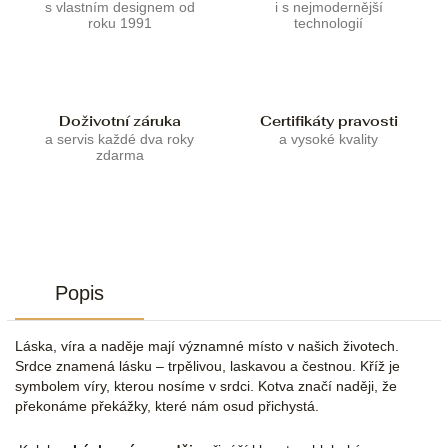
s vlastním designem od
i s nejmodernější
roku 1991
technologií
Doživotní záruka
Certifikáty pravosti
a servis každé dva roky
a vysoké kvality
zdarma
Popis
Láska, víra a naděje mají významné místo v našich životech.
Srdce znamená lásku – trpělivou, laskavou a čestnou. Kříž je
symbolem víry, kterou nosíme v srdci. Kotva značí naději, že
překonáme překážky, které nám osud přichystá.