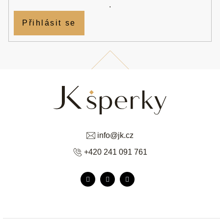
.
Přihlásit se
info
@
jk.cz
+420 241 091 761