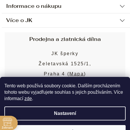
Informace o nákupu
Více o JK
Ochrana osobních údajů
Způsob platby a dopravy
Náš příběh
Prodejna a zlatnická dílna
Sjednání osobní schůzky
Náš tým
Obchodní podmínky
JK šperky
Design a výroba
Puncovní značky
Želetavská 1525/1,
Služby
Cookies
Praha 4 (
Mapa
)
Blog
Více o prodejně
Nejčastější dotazy
Tento web používá soubory cookie. Dalším procházením
tohoto webu vyjadřujete souhlas s jejich používáním. Více
informací
zde
.
Copyright 2026
JK šperky
. Všechna práva
Nastavení
vyhrazena.
Upravit nastavení cookies
ě
Zobrazit