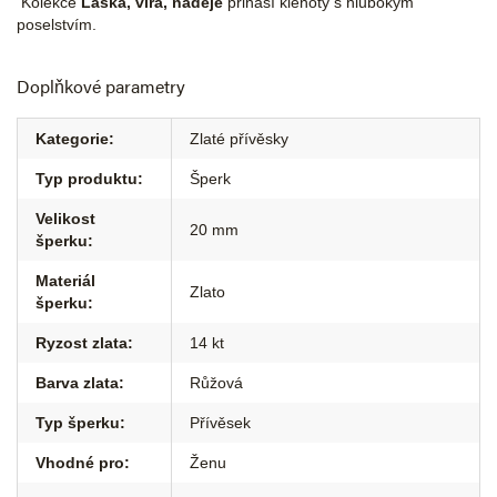
Kolekce
Láska, víra, naděje
přináší klenoty s hlubokým
poselstvím.
Doplňkové parametry
Kategorie
:
Zlaté přívěsky
Typ produktu
:
Šperk
Velikost
20 mm
šperku
:
Materiál
Zlato
šperku
:
Ryzost zlata
:
14 kt
Barva zlata
:
Růžová
Typ šperku
:
Přívěsek
Vhodné pro
:
Ženu