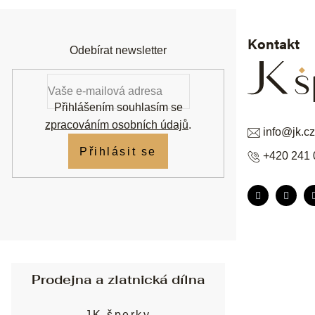
a
t
í
Kontakt
Odebírat newsletter
Přihlášením souhlasím se
zpracováním osobních údajů
.
info
@
jk.cz
Přihlásit se
+420 241 
Prodejna a zlatnická dílna
JK šperky