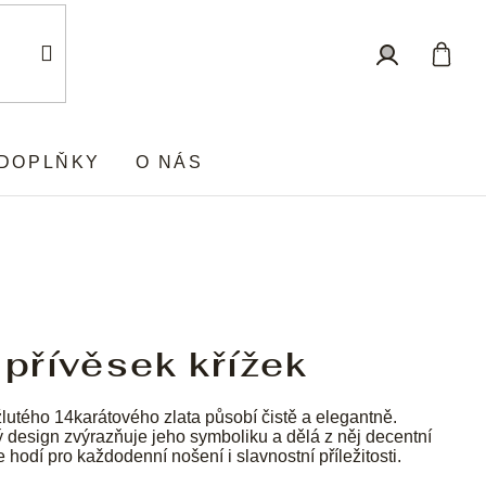
Nákup
Přihlášení
košík
DOPLŇKY
O NÁS
 přívěsek křížek
lutého 14karátového zlata působí čistě a elegantně.
ý design zvýrazňuje jeho symboliku a dělá z něj decentní
e hodí pro každodenní nošení i slavnostní příležitosti.