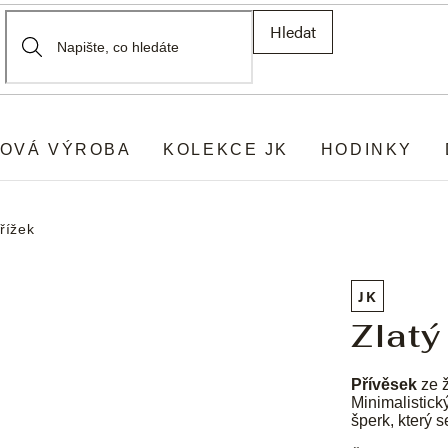
Hledat
OVÁ VÝROBA
KOLEKCE JK
HODINKY
řížek
JK
Zlatý
Přívěsek
ze ž
Minimalistick
šperk, který s