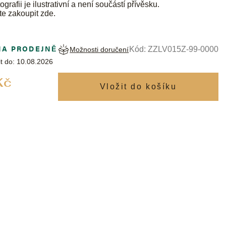
ografii je ilustrativní a není součástí přívěsku.
te zakoupit
zde
.
NA PRODEJNĚ
Kód:
ZZLV015Z-99-0000
Možnosti doručení
t do:
10.08.2026
Měrná
Kč
cena: