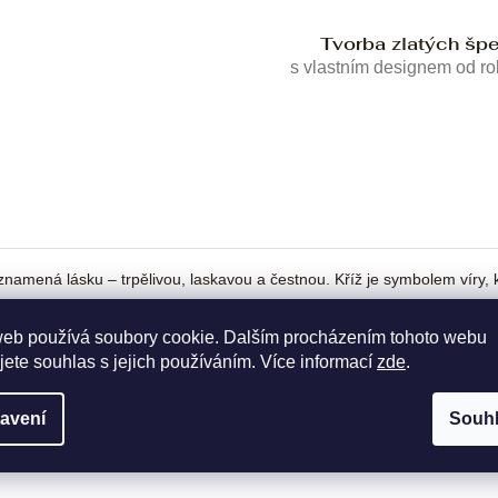
Tvorba zlatých šp
s vlastním designem od r
znamená lásku – trpělivou, laskavou a čestnou. Kříž je symbolem víry, 
web používá soubory cookie. Dalším procházením tohoto webu
jete souhlas s jejich používáním. Více informací
zde
.
avení
Souh