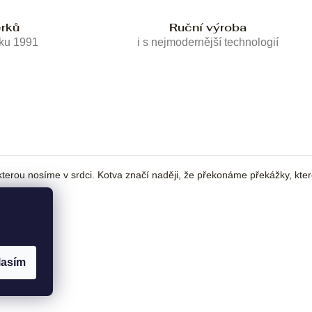
erků
Ruční výroba
oku 1991
i s nejmodernější technologií
kterou nosíme v srdci. Kotva značí naději, že překonáme překážky, kte
lasím