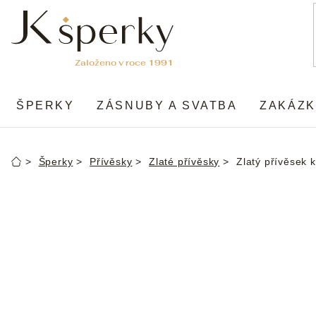
Přejít
na
obsah
ŠPERKY
ZÁSNUBY A SVATBA
ZAKÁZK
Šperky
Přívěsky
Zlaté přívěsky
Zlatý přívěsek k
Domů