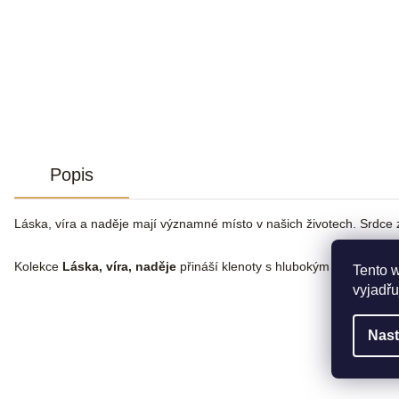
Popis
Láska, víra a naděje mají významné místo v našich životech. Srdce 
Kolekce
Láska, víra, naděje
přináší klenoty s hlubokým poselstvím.
Tento 
vyjadřu
Nast