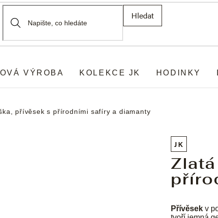
Hledat
OVÁ VÝROBA
KOLEKCE JK
HODINKY
iška, přívěsek s přírodními safíry a diamanty
JK
Zlatá
příro
Přívěsek
v po
tvoří jemná g