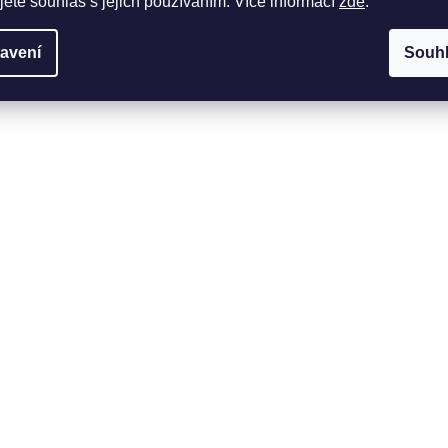
jete souhlas s jejich používáním. Více informací
zde
.
avení
Souh