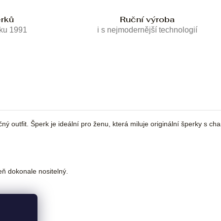
erků
Ruční výroba
oku 1991
i s nejmodernější technologií
tfit. Šperk je ideální pro ženu, která miluje originální šperky s chara
eň dokonale nositelný.