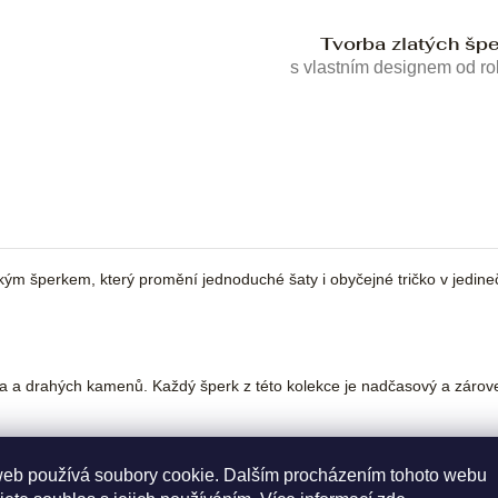
Tvorba zlatých šp
s vlastním designem od r
 šperkem, který promění jednoduché šaty i obyčejné tričko v jedinečný ou
ata a drahých kamenů. Každý šperk z této kolekce je nadčasový a zárov
web používá soubory cookie. Dalším procházením tohoto webu