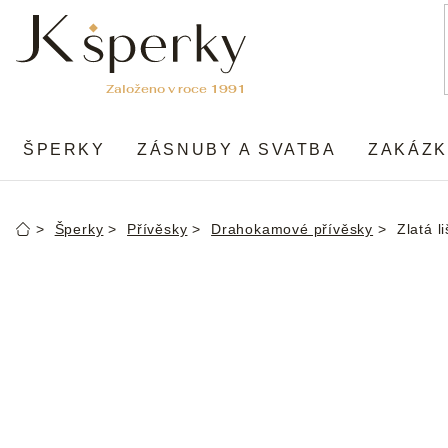
Přejít
na
obsah
ŠPERKY
ZÁSNUBY A SVATBA
ZAKÁZK
Šperky
Přívěsky
Drahokamové přívěsky
Zlatá l
Domů