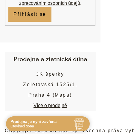
zpracováním osobních údajů
.
Přihlásit se
Prodejna a zlatnická dílna
JK šperky
Želetavská 1525/1,
Praha 4 (
Mapa
)
Více o prodejně
Prodejna je nyní zavřena
Navštivte nás osobně
Otevírací doba
Skrýt
Copyright 2026
JK šperky
. Všechna práva vy
Čas
Pauza