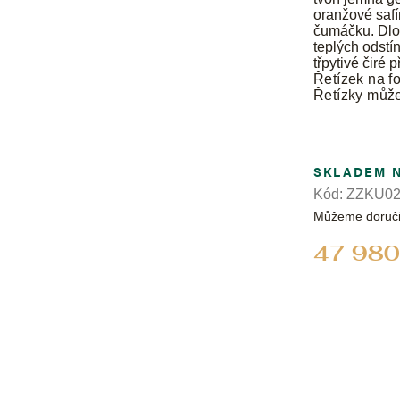
oranžové safí
čumáčku. Dlou
teplých odstí
třpytivé čiré 
Řetízek na fo
Řetízky můž
SKLADEM 
Kód:
ZZKU02
Můžeme doruči
47 980