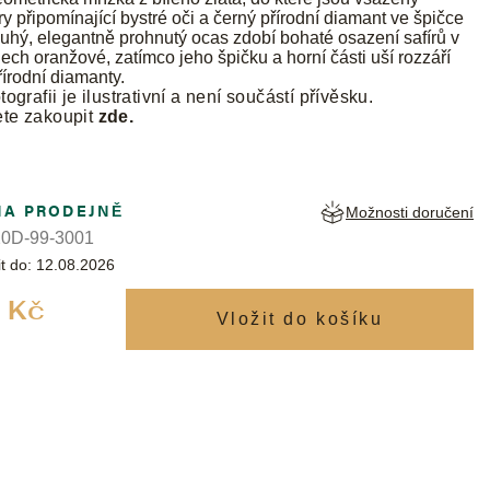
ry připomínající bystré oči a černý přírodní diamant ve špičce
hý, elegantně prohnutý ocas zdobí bohaté osazení safírů v
nech oranžové, zatímco jeho špičku a horní části uší rozzáří
přírodní diamanty.
tografii je ilustrativní a není součástí přívěsku.
ete zakoupit
zde
.
NA PRODEJNĚ
Možnosti doručení
0D-99-3001
t do:
12.08.2026
Měrná
 Kč
cena: