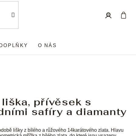
Nákup
Přihlášení
košík
DOPLŇKY
O NÁS
 liška, přívěsek s
dními safíry a diamanty
době lišky z bílého a růžového 14karátového zlata. Hlavu
eometrická mřížka z bílého zlata, do které jsou vsazeny