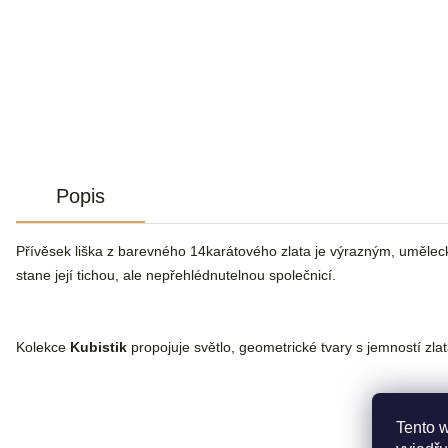
Popis
Přívěsek liška z barevného 14karátového zlata je výrazným, uměleckým
stane její tichou, ale nepřehlédnutelnou společnicí.
Kolekce
Kubistik
propojuje světlo, geometrické tvary s jemností zl
Tento 