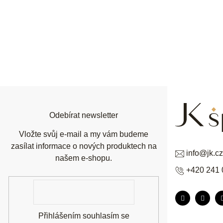
Z
á
p
a
t
í
Odebírat newsletter
Vložte svůj e-mail a my vám budeme
zasílat informace o nových produktech na
info
@
jk.cz
našem e-shopu.
+420 241 
E-
mail
Přihlášením souhlasím se