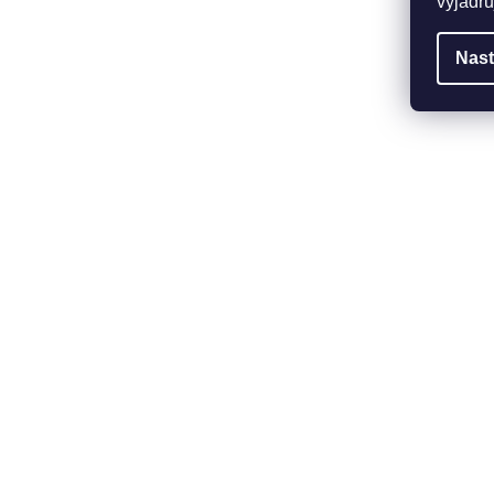
vyjadřu
Nast