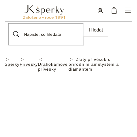
Přejít
na
obsah
Nákupní
Přihlášení
Hledat
košík
Zlatý přívěsek s
Domů
Šperky
Přívěsky
Drahokamové
přírodním ametystem a
přívěsky
diamantem