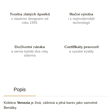
Tvorba zlatých šperků
Ruční výroba
s vlastním designem od
i s nejmodernější
roku 1991
technologií
Doživotní záruka
Certifikáty pravosti
a servis každé dva roky
a vysoké kvality
zdarma
Popis
Kolekce
Venezia
je živá, vášnivá a plná barev jako samotné
Benátky.