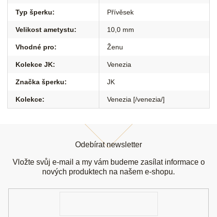
Typ šperku
:
Přívěsek
Velikost ametystu
:
10,0 mm
Vhodné pro
:
Ženu
Kolekce JK
:
Venezia
Značka šperku
:
JK
Kolekce
:
Venezia [/venezia/]
Z
á
Odebírat newsletter
p
a
Vložte svůj e-mail a my vám budeme zasílat informace o
t
nových produktech na našem e-shopu.
í
E-
mail