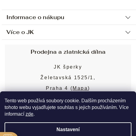
Informace o nákupu
Více o JK
Ochrana osobních údajů
Způsob platby a dopravy
Náš příběh
Prodejna a zlatnická dílna
Sjednání osobní schůzky
Náš tým
Obchodní podmínky
JK šperky
Design a výroba
Puncovní značky
Želetavská 1525/1,
Služby
Cookies
Praha 4 (
Mapa
)
Blog
Více o prodejně
Nejčastější dotazy
Tento web používá soubory cookie. Dalším procházením
tohoto webu vyjadřujete souhlas s jejich používáním. Více
informací
zde
.
Copyright 2026
JK šperky
. Všechna práva
Nastavení
vyhrazena.
Upravit nastavení cookies