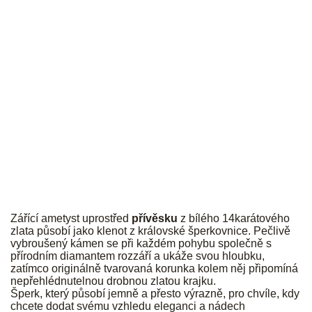
JK
Zářící ametyst uprostřed
přívěsku
z bílého 14karátového
zlata působí jako klenot z královské šperkovnice. Pečlivě
vybroušený kámen se při každém pohybu společně s
přírodním diamantem rozzáří a ukáže svou hloubku,
zatímco originálně tvarovaná korunka kolem něj připomíná
nepřehlédnutelnou drobnou zlatou krajku.
Šperk, který působí jemně a přesto výrazně, pro chvíle, kdy
chcete dodat svému vzhledu eleganci a nádech