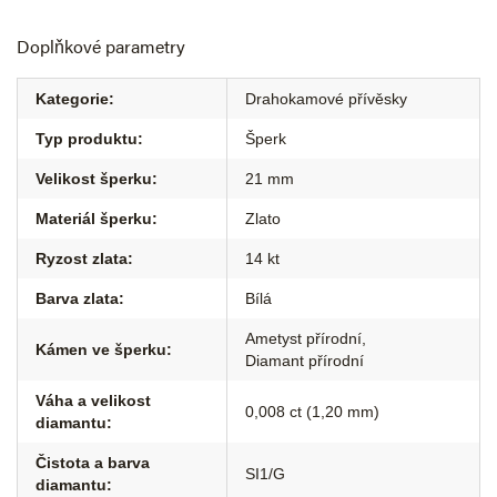
Doplňkové parametry
Kategorie
:
Drahokamové přívěsky
Typ produktu
:
Šperk
Velikost šperku
:
21 mm
Materiál šperku
:
Zlato
Ryzost zlata
:
14 kt
Barva zlata
:
Bílá
Ametyst přírodní
,
Kámen ve šperku
:
Diamant přírodní
Váha a velikost
0,008 ct (1,20 mm)
diamantu
:
Čistota a barva
SI1/G
diamantu
: