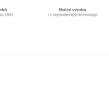
erků
Ruční výroba
oku 1991
i s nejmodernější technologií