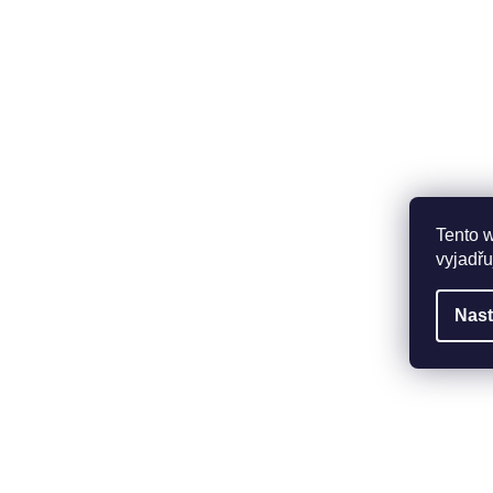
Tento 
vyjadřu
Nast