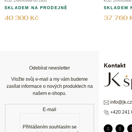
KÓD:
ZNRA099B-00-1800
KÓD:
ZPRA098B-
SKLADEM NA PRODEJNĚ
SKLADEM 
40 300 Kč
37 760 
Z
á
p
a
t
í
Kontakt
Odebírat newsletter
Vložte svůj e-mail a my vám budeme
zasílat informace o nových produktech na
našem e-shopu.
info
@
jk.cz
E-mail
+420 241 
Přihlášením souhlasím se