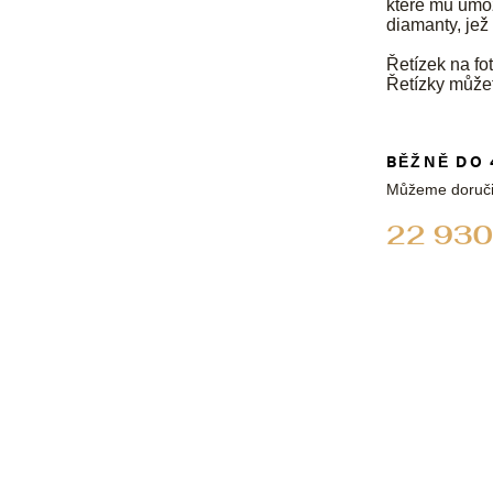
které mu umož
diamanty, jež
Řetízek na fot
Řetízky může
BĚŽNĚ DO 
Můžeme doruči
22 930