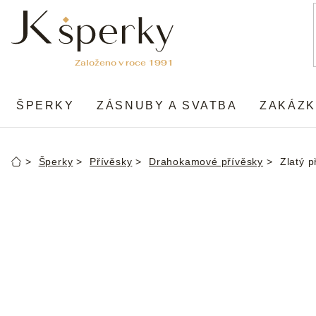
Přejít
na
obsah
ŠPERKY
ZÁSNUBY A SVATBA
ZAKÁZK
Šperky
Přívěsky
Drahokamové přívěsky
Zlatý 
Domů