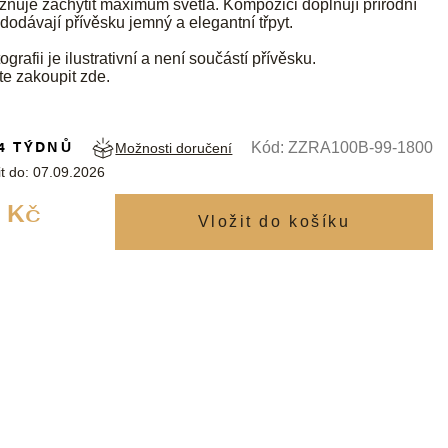
ňuje zachytit maximum světla. Kompozici doplňují přírodní
 dodávají přívěsku jemný a elegantní třpyt.
ografii je ilustrativní a není součástí přívěsku.
te zakoupit
zde
.
4 TÝDNŮ
Kód:
ZZRA100B-99-1800
Možnosti doručení
t do:
07.09.2026
Měrná
 Kč
cena: