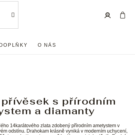
Nákup
Přihlášení
košík
DOPLŇKY
O NÁS
 přívěsek s přírodním
ystem a diamanty
lého 14karátového zlata zdobený přírodním ametystem v
vém odstínu. Drahokam krásně vyniká v moderním uchycení,