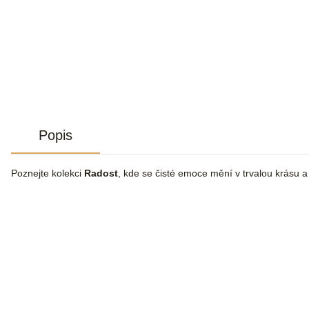
Popis
Poznejte kolekci
Radost
, kde se čisté emoce mění v trvalou krásu 