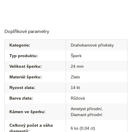
Doplňkové parametry
Kategorie
:
Drahokamové přívěsky
Typ produktu
:
Šperk
Velikost šperku
:
24 mm
Materiál šperku
:
Zlato
Ryzost zlata
:
14 kt
Barva zlata
:
Růžová
Ametyst přírodní
,
Kámen ve šperku
:
Diamant přírodní
Celkový počet a váha
6 ks (0,04 ct)
diamantů
: