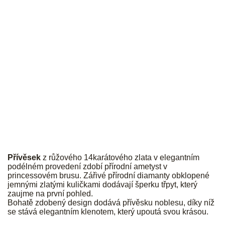
JK
Přívěsek
z růžového 14karátového zlata v elegantním
podélném provedení zdobí přírodní ametyst v
princessovém brusu. Zářivé přírodní diamanty obklopené
jemnými zlatými kuličkami dodávají šperku třpyt, který
zaujme na první pohled.
Bohatě zdobený design dodává přívěsku noblesu, díky níž
se stává elegantním klenotem, který upoutá svou krásou.