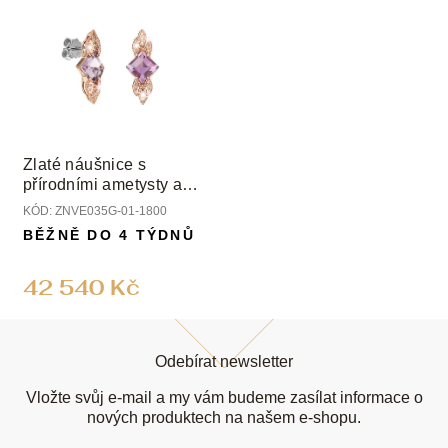
Zlaté náušnice s
přírodními ametysty a
diamanty
KÓD:
ZNVE035G-01-1800
BĚŽNĚ DO 4 TÝDNŮ
42 540 Kč
Z
á
Odebírat newsletter
p
a
Vložte svůj e-mail a my vám budeme zasílat informace o
t
nových produktech na našem e-shopu.