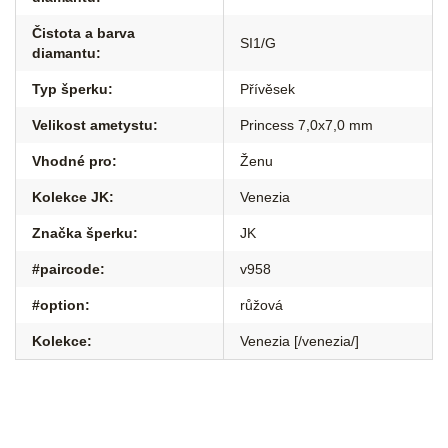
Čistota a barva
SI1/G
diamantu
:
Typ šperku
:
Přívěsek
Velikost ametystu
:
Princess 7,0x7,0 mm
Vhodné pro
:
Ženu
Kolekce JK
:
Venezia
Značka šperku
:
JK
#paircode
:
v958
#option
:
růžová
Kolekce
:
Venezia [/venezia/]