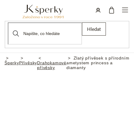
Přejít
na
obsah
Nákupní
Přihlášení
Hledat
košík
Zlatý přívěsek s přírodním
Domů
Šperky
Přívěsky
Drahokamové
ametystem princess a
přívěsky
diamanty