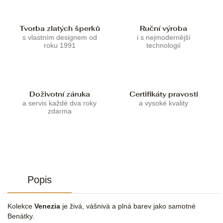
Tvorba zlatých šperků
Ruční výroba
s vlastním designem od
i s nejmodernější
roku 1991
technologií
Doživotní záruka
Certifikáty pravosti
a servis každé dva roky
a vysoké kvality
zdarma
Popis
Kolekce
Venezia
je živá, vášnivá a plná barev jako samotné
Benátky.