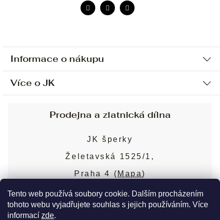
Informace o nákupu
Více o JK
Ochrana osobních údajů
Způsob platby a dopravy
Náš příběh
Prodejna a zlatnická dílna
Sjednání osobní schůzky
Náš tým
Obchodní podmínky
JK šperky
Design a výroba
Puncovní značky
Želetavská 1525/1,
Služby
Cookies
Praha 4 (
Mapa
)
Blog
Více o prodejně
Nejčastější dotazy
Tento web používá soubory cookie. Dalším procházením
tohoto webu vyjadřujete souhlas s jejich používáním. Více
informací
zde
.