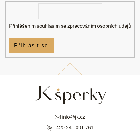
í
E-
mail
Přihlášením souhlasím se
zpracováním osobních údajů
.
Přihlásit se
info
@
jk.cz
+420 241 091 761