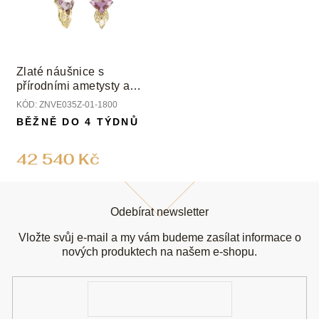
Zlaté náušnice s
přírodními ametysty a
diamanty
KÓD:
ZNVE035Z-01-1800
BĚŽNĚ DO 4 TÝDNŮ
42 540 Kč
Z
á
Odebírat newsletter
p
a
Vložte svůj e-mail a my vám budeme zasílat informace o
t
nových produktech na našem e-shopu.
í
E-
mail