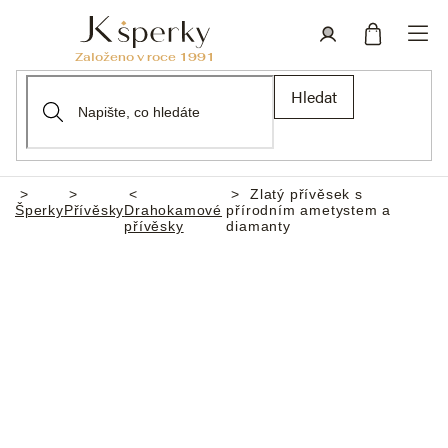
Přejít
na
obsah
Nákupní
Přihlášení
Hledat
košík
Zlatý přívěsek s
Domů
Šperky
Přívěsky
Drahokamové
přírodním ametystem a
přívěsky
diamanty