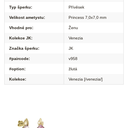
Typ šperku
:
Přívěsek
Velikost ametystu
:
Princess 7,0x7,0 mm
Vhodné pro
:
Ženu
Kolekce JK
:
Venezia
Značka šperku
:
JK
#paircode
:
v958
#option
:
žlutá
Kolekce
:
Venezia [/venezia/]