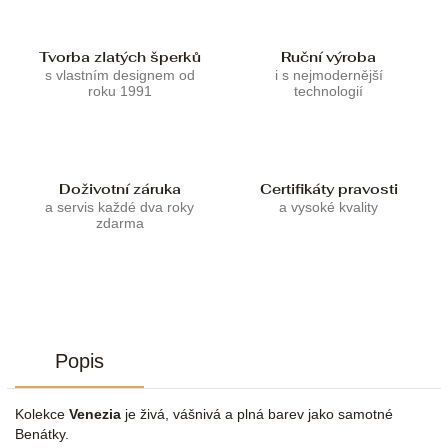
Tvorba zlatých šperků
Ruční výroba
s vlastním designem od
i s nejmodernější
roku 1991
technologií
Doživotní záruka
Certifikáty pravosti
a servis každé dva roky
a vysoké kvality
zdarma
Popis
Kolekce
Venezia
je živá, vášnivá a plná barev jako samotné
Benátky.