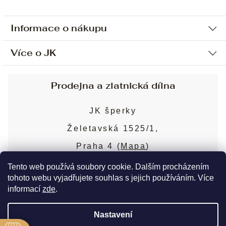
Informace o nákupu
Více o JK
Ochrana osobních údajů
Způsob platby a dopravy
Náš příběh
Prodejna a zlatnická dílna
Sjednání osobní schůzky
Náš tým
Obchodní podmínky
JK šperky
Design a výroba
Puncovní značky
Želetavská 1525/1,
Služby
Cookies
Praha 4 (
Mapa
)
Blog
Více o prodejně
Nejčastější dotazy
Tento web používá soubory cookie. Dalším procházením
tohoto webu vyjadřujete souhlas s jejich používáním. Více
informací
zde
.
Copyright 2026
JK šperky
. Všechna práva
Nastavení
vyhrazena.
Upravit nastavení cookies