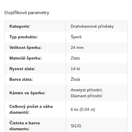
Doplňkové parametry
Kategorie
:
Drahokamové přívěsky
Typ produktu
:
Šperk
Velikost šperku
:
24 mm
Materiál šperku
:
Zlato
Ryzost zlata
:
14 kt
Barva zlata
:
Žlutá
Ametyst přírodní
,
Kámen ve šperku
:
Diamant přírodní
Celkový počet a váha
6 ks (0,04 ct)
diamantů
:
Čistota a barva
SI1/G
diamantu
: