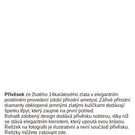
JK
Přívěsek
ze žlutého 14karátového zlata v elegantním
podélném provedení zdobí přírodní ametyst. Zářivé přírodní
diamanty obklopené jemnými zlatými kuličkami dodávají
šperku třpyt, který zaujme na první pohled.
Bohatě zdobený design dodává přívěsku noblesu, díky níž
se stává elegantním klenotem, který upoutá svou krásou.
Řetízek na fotografii je ilustrativní a není součástí přívěsku.
Řetízky můžete zakoupit
zde
.