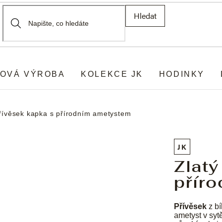
Hledat
OVÁ VÝROBA
KOLEKCE JK
HODINKY
přívěsek kapka s přírodním ametystem
JK
Zlatý
přír
Přívěsek
z bí
ametyst v syt