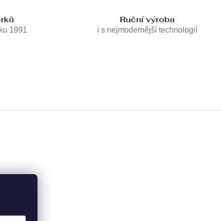
erků
Ruční výroba
oku 1991
i s nejmodernější technologií