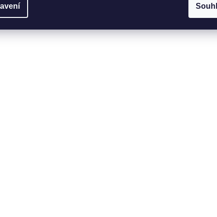
avení
Souh