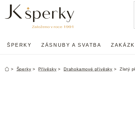
Přejít
na
obsah
ŠPERKY
ZÁSNUBY A SVATBA
ZAKÁZK
Šperky
Přívěsky
Drahokamové přívěsky
Zlatý 
Domů