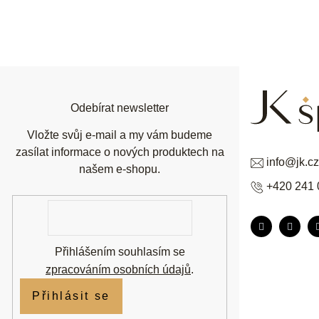
Z
á
p
a
t
í
Odebírat newsletter
Vložte svůj e-mail a my vám budeme
zasílat informace o nových produktech na
info
@
jk.cz
našem e-shopu.
+420 241 
E-
mail
Přihlášením souhlasím se
zpracováním osobních údajů
.
Přihlásit se