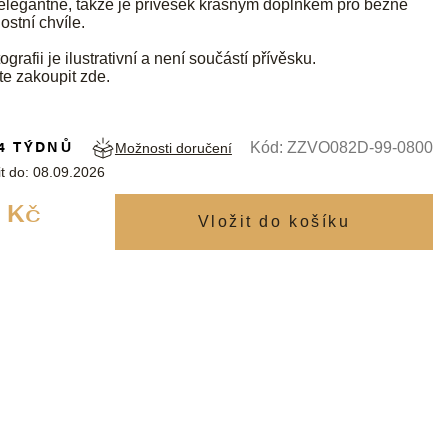
elegantně, takže je přívěsek krásným doplňkem pro běžné
ostní chvíle.
ografii je ilustrativní a není součástí přívěsku.
te zakoupit
zde
.
4 TÝDNŮ
Kód:
ZZVO082D-99-0800
Možnosti doručení
t do:
08.09.2026
Měrná
 Kč
cena: