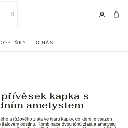
Nákup
Přihlášení
košík
DOPLŇKY
O NÁS
 přívěsek kapka s
odním ametystem
lého a růžového zlata ve tvaru kapky, do které je vsazen
ě fialovém odstínu. Kombinace dvou tónů zlata a ametystu