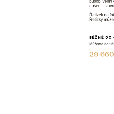
působí velmi 
nošení i slavn
Řetízek na fot
Řetízky může
BĚŽNĚ DO 
Můžeme doruči
29 660