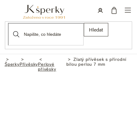
Přejít
na
obsah
Nákupní
Přihlášení
Hledat
košík
Zlatý přívěsek s přírodní
Domů
Šperky
Přívěsky
Perlové
bílou perlou 7 mm
přívěsky