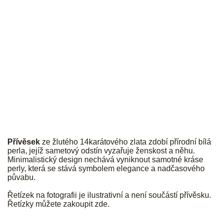
PALMYRA
Přívěsek
ze žlutého 14karátového zlata zdobí přírodní bílá
perla, jejíž sametový odstín vyzařuje ženskost a něhu.
Minimalistický design nechává vyniknout samotné kráse
perly, která se stává symbolem elegance a nadčasového
půvabu.
Řetízek na fotografii je ilustrativní a není součástí přívěsku.
Řetízky můžete zakoupit
zde
.