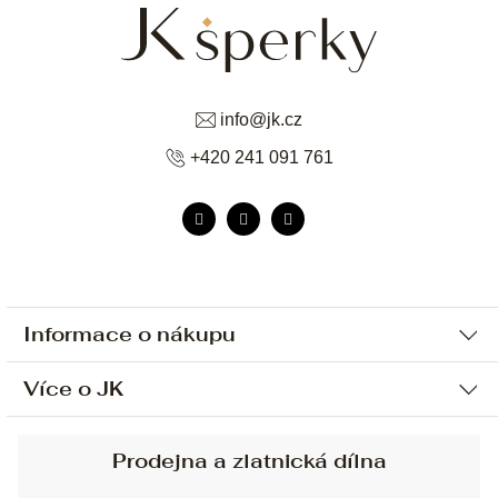
info
@
jk.cz
+420 241 091 761
Informace o nákupu
Více o JK
Ochrana osobních údajů
Způsob platby a dopravy
Náš příběh
Prodejna a zlatnická dílna
Sjednání osobní schůzky
Náš tým