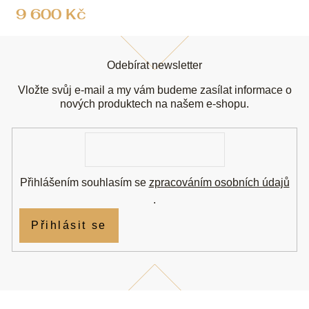
9 600 Kč
Z
á
Odebírat newsletter
p
a
Vložte svůj e-mail a my vám budeme zasílat informace o
t
nových produktech na našem e-shopu.
í
E-
mail
Přihlášením souhlasím se
zpracováním osobních údajů
.
Přihlásit se