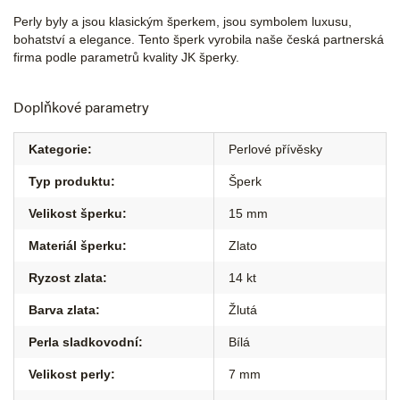
Perly byly a jsou klasickým šperkem, jsou symbolem luxusu,
bohatství a elegance. Tento šperk vyrobila naše česká partnerská
firma podle parametrů kvality JK šperky.
Doplňkové parametry
Kategorie
:
Perlové přívěsky
Typ produktu
:
Šperk
Velikost šperku
:
15 mm
Materiál šperku
:
Zlato
Ryzost zlata
:
14 kt
Barva zlata
:
Žlutá
Perla sladkovodní
:
Bílá
Velikost perly
:
7 mm