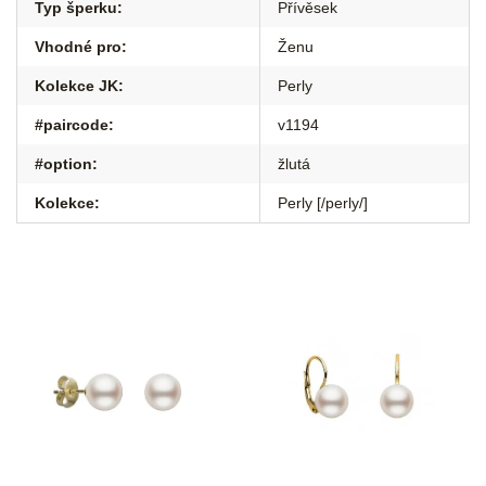
Typ šperku
:
Přívěsek
Vhodné pro
:
Ženu
Kolekce JK
:
Perly
#paircode
:
v1194
#option
:
žlutá
Kolekce
:
Perly [/perly/]