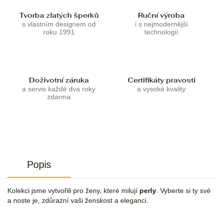
Tvorba zlatých šperků
Ruční výroba
s vlastním designem od
i s nejmodernější
roku 1991
technologií
Doživotní záruka
Certifikáty pravosti
a servis každé dva roky
a vysoké kvality
zdarma
Popis
Kolekci jsme vytvořili pro ženy, které milují
perly
. Vyberte si ty své
a noste je, zdůrazní vaši ženskost a eleganci.