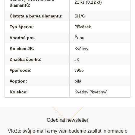
21 ks (0,12 ct)
diamantů
:
Čistota a barva diamantu
:
SI1/G
Typ šperku
:
Přívěsek
Vhodné pro
:
Ženu
Kolekce JK
:
Květiny
Značka šperku
:
JK
#paircode
:
v956
#option
:
bílá
Kolekce
:
Květiny [/kvetiny/]
Z
á
Odebírat newsletter
p
a
Vložte svůj e-mail a my vám budeme zasílat informace o