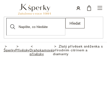
Přejít
na
obsah
Nákupní
Přihlášení
Hledat
košík
Zlatý přívěsek sněženka s
Domů
Šperky
Přívěsky
Drahokamové
přírodním citrínem a
přívěsky
diamanty