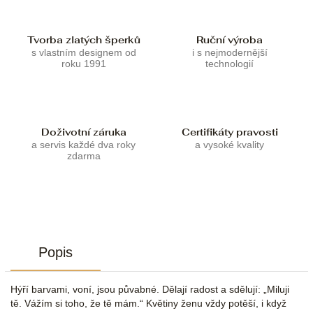
Tvorba zlatých šperků
Ruční výroba
s vlastním designem od
i s nejmodernější
roku 1991
technologií
Doživotní záruka
Certifikáty pravosti
a servis každé dva roky
a vysoké kvality
zdarma
Popis
Hýří barvami, voní, jsou půvabné. Dělají radost a sdělují: „Miluji
tě. Vážím si toho, že tě mám.“ Květiny ženu vždy potěší, i když