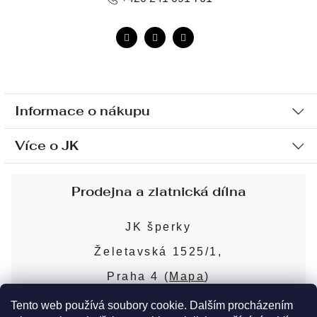
Informace o nákupu
Více o JK
Ochrana osobních údajů
Způsob platby a dopravy
Náš příběh
Prodejna a zlatnická dílna
Sjednání osobní schůzky
Náš tým
Obchodní podmínky
JK šperky
Design a výroba
Puncovní značky
Želetavská 1525/1,
Služby
Cookies
Praha 4 (
Mapa
)
Blog
Více o prodejně
Nejčastější dotazy
Tento web používá soubory cookie. Dalším procházením