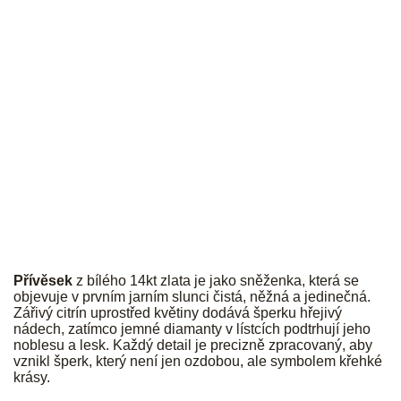
JK
Přívěsek
z bílého 14kt zlata je jako sněženka, která se
objevuje v prvním jarním slunci čistá, něžná a jedinečná.
Zářivý citrín uprostřed květiny dodává šperku hřejivý
nádech, zatímco jemné diamanty v lístcích podtrhují jeho
noblesu a lesk. Každý detail je precizně zpracovaný, aby
vznikl šperk, který není jen ozdobou, ale symbolem křehké
krásy.