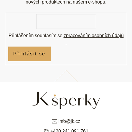
t
nových produktech na našem e-shopu.
í
E-
mail
Přihlášením souhlasím se
zpracováním osobních údajů
.
Přihlásit se
info
@
jk.cz
+420 241 091 761