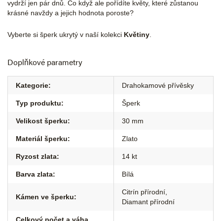
vydrží jen pár dnů. Co když ale pořídíte květy, které zůstanou
krásné navždy a jejich hodnota poroste?
Vyberte si šperk ukrytý v naší kolekci
Květiny
.
Doplňkové parametry
Kategorie
:
Drahokamové přívěsky
Typ produktu
:
Šperk
Velikost šperku
:
30 mm
Materiál šperku
:
Zlato
Ryzost zlata
:
14 kt
Barva zlata
:
Bílá
Citrín přírodní
,
Kámen ve šperku
:
Diamant přírodní
Celkový počet a váha