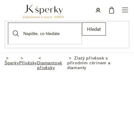
Přejít
na
obsah
Nákupní
Přihlášení
Hledat
košík
Zlatý přívěsek s
Domů
Šperky
Přívěsky
Diamantové
přírodním citrínem a
přívěsky
diamanty