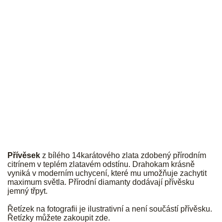
JK
Přívěsek
z bílého 14karátového zlata zdobený přírodním
citrínem v teplém zlatavém odstínu. Drahokam krásně
vyniká v moderním uchycení, které mu umožňuje zachytit
maximum světla. Přírodní diamanty dodávají přívěsku
jemný třpyt.
Řetízek na fotografii je ilustrativní a není součástí přívěsku.
Řetízky můžete zakoupit
zde
.