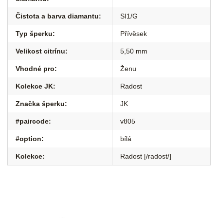
Čistota a barva diamantu
:
SI1/G
Typ šperku
:
Přívěsek
Velikost citrínu
:
5,50 mm
Vhodné pro
:
Ženu
Kolekce JK
:
Radost
Značka šperku
:
JK
#paircode
:
v805
#option
:
bílá
Kolekce
:
Radost [/radost/]