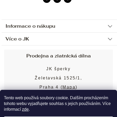
Informace o nákupu
Více o JK
Ochrana osobních údajů
Způsob platby a dopravy
Náš příběh
Prodejna a zlatnická dílna
Sjednání osobní schůzky
Náš tým
Obchodní podmínky
JK šperky
Design a výroba
Puncovní značky
Želetavská 1525/1,
Služby
Cookies
Praha 4 (
Mapa
)
Blog
Více o prodejně
Nejčastější dotazy
Tento web používá soubory cookie. Dalším procházením
tohoto webu vyjadřujete souhlas s jejich používáním. Více
informací
zde
.
Copyright 2026
JK šperky
. Všechna práva