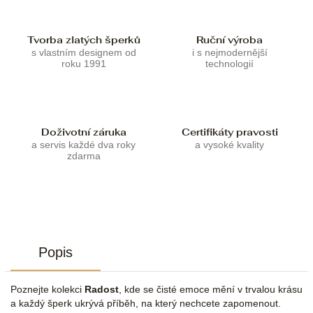
Tvorba zlatých šperků
Ruční výroba
s vlastním designem od
i s nejmodernější
roku 1991
technologií
Doživotní záruka
Certifikáty pravosti
a servis každé dva roky
a vysoké kvality
zdarma
Popis
Poznejte kolekci
Radost
, kde se čisté emoce mění v trvalou krásu
a každý šperk ukrývá příběh, na který nechcete zapomenout.