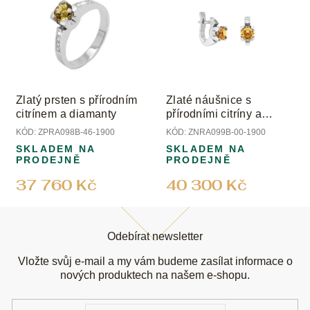
Zlatý prsten s přírodním
Zlaté náušnice s
citrínem a diamanty
přírodními citríny a
diamanty
KÓD:
ZPRA098B-46-1900
KÓD:
ZNRA099B-00-1900
SKLADEM NA
SKLADEM NA
PRODEJNĚ
PRODEJNĚ
37 760 Kč
40 300 Kč
Z
á
Odebírat newsletter
p
a
Vložte svůj e-mail a my vám budeme zasílat informace o
t
nových produktech na našem e-shopu.
í
E-