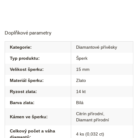
Doplňkové parametry
Kategorie
:
Diamantové přívěsky
Typ produktu
:
Šperk
Velikost šperku
:
15 mm
Materiál šperku
:
Zlato
Ryzost zlata
:
14 kt
Barva zlata
:
Bílá
Citrín přírodní
,
Kámen ve šperku
:
Diamant přírodní
Celkový počet a váha
4 ks (0,032 ct)
diamantů
: