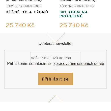
KÓD:
ZNCS006B-03-1000
KÓD:
ZNCS006B-01-1000
BĚŽNĚ DO 4 TÝDNŮ
SKLADEM NA
PRODEJNĚ
25 740 Kč
25 740 Kč
Z
á
Odebírat newsletter
p
a
t
í
Přihlášením souhlasím se
zpracováním osobních údajů
.
Přihlásit se