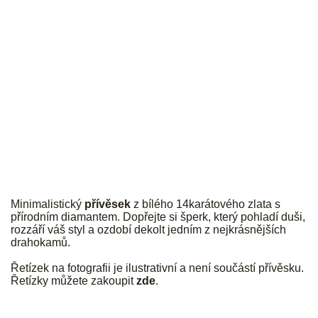
JK
Minimalistický
přívěsek
z bílého 14karátového zlata s
přírodním diamantem
.
Dopřejte si šperk, který pohladí duši,
rozzáří váš styl a ozdobí dekolt jedním z nejkrásnějších
drahokamů.
Řetízek na fotografii je ilustrativní a není součástí přívěsku.
Řetízky můžete zakoupit
zde
.