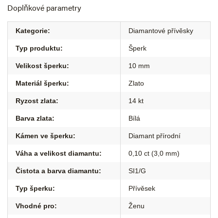
Doplňkové parametry
Kategorie
:
Diamantové přívěsky
Typ produktu
:
Šperk
Velikost šperku
:
10 mm
Materiál šperku
:
Zlato
Ryzost zlata
:
14 kt
Barva zlata
:
Bílá
Kámen ve šperku
:
Diamant přírodní
Váha a velikost diamantu
:
0,10 ct (3,0 mm)
Čistota a barva diamantu
:
SI1/G
Typ šperku
:
Přívěsek
Vhodné pro
:
Ženu