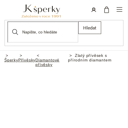
Přejít
na
obsah
Nákupní
Přihlášení
Hledat
košík
Zlatý přívěsek s
Domů
Šperky
Přívěsky
Diamantové
přírodním diamantem
přívěsky