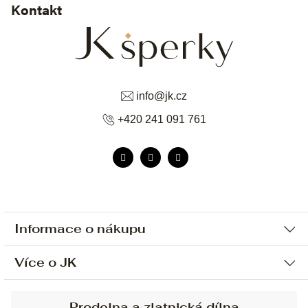
Kontakt
info
@
jk.cz
+420 241 091 761
Informace o nákupu
Více o JK
Ochrana osobních údajů
Způsob platby a dopravy
Náš příběh
Prodejna a zlatnická dílna