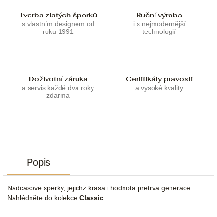
Tvorba zlatých šperků
Ruční výroba
s vlastním designem od
i s nejmodernější
roku 1991
technologií
Doživotní záruka
Certifikáty pravosti
a servis každé dva roky
a vysoké kvality
zdarma
Popis
Nadčasové šperky, jejichž krása i hodnota přetrvá generace.
Nahlédněte do kolekce
Classic
.