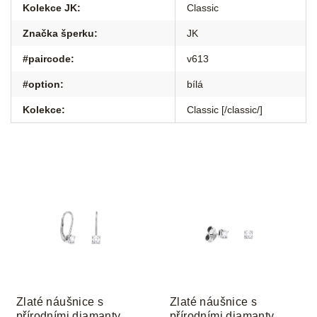
Kolekce JK
:
Classic
Značka šperku
:
JK
#paircode
:
v613
#option
:
bílá
Kolekce
:
Classic [/classic/]
Zlaté náušnice s
Zlaté náušnice s
přírodními diamanty
přírodními diamanty