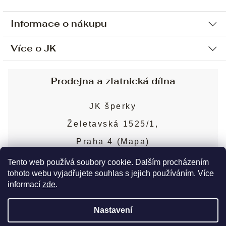
Informace o nákupu
Více o JK
Ochrana osobních údajů
Způsob platby a dopravy
Náš příběh
Prodejna a zlatnická dílna
Sjednání osobní schůzky
Náš tým
Obchodní podmínky
JK šperky
Design a výroba
Puncovní značky
Želetavská 1525/1,
Služby
Cookies
Praha 4 (
Mapa
)
Blog
Více o prodejně
Nejčastější dotazy
Tento web používá soubory cookie. Dalším procházením
tohoto webu vyjadřujete souhlas s jejich používáním. Více
informací
zde
.
Copyright 2026
JK šperky
. Všechna práva
Nastavení
vyhrazena.
Upravit nastavení cookies