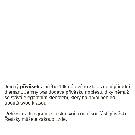
JK
Jemný
přívěsek
z bílého 14karátového zlata zdobí přírodní
diamant. Jemný tvar dodává přívěsku noblesu, díky němuž
se stává elegantním klenotem, který na první pohled
upoutá svou krásou.
Řetízek na fotografii je ilustrativní a není součástí přívěsku.
Řetízky můžete zakoupit
zde
.