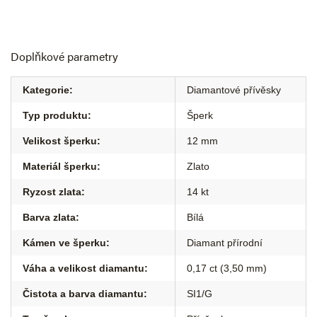
Doplňkové parametry
Kategorie
:
Diamantové přívěsky
Typ produktu
:
Šperk
Velikost šperku
:
12 mm
Materiál šperku
:
Zlato
Ryzost zlata
:
14 kt
Barva zlata
:
Bílá
Kámen ve šperku
:
Diamant přírodní
Váha a velikost diamantu
:
0,17 ct (3,50 mm)
Čistota a barva diamantu
:
SI1/G