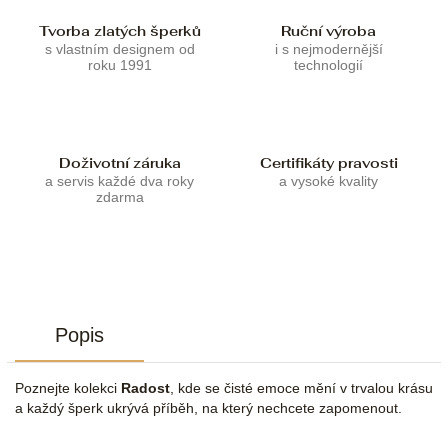
Tvorba zlatých šperků
Ruční výroba
s vlastním designem od
i s nejmodernější
roku 1991
technologií
Doživotní záruka
Certifikáty pravosti
a servis každé dva roky
a vysoké kvality
zdarma
Popis
Poznejte kolekci
Radost
, kde se čisté emoce mění v trvalou krásu
a každý šperk ukrývá příběh, na který nechcete zapomenout.