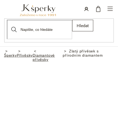
Přejít
na
obsah
Nákupní
Přihlášení
Hledat
košík
Zlatý přívěsek s
Domů
Šperky
Přívěsky
Diamantové
přírodním diamantem
přívěsky