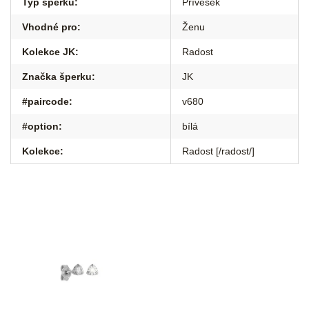
Typ šperku
:
Přívěsek
Vhodné pro
:
Ženu
Kolekce JK
:
Radost
Značka šperku
:
JK
#paircode
:
v680
#option
:
bílá
Kolekce
:
Radost [/radost/]