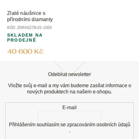
Zlaté náušnice s
přírodními diamanty
KÓD:
ZNRA027B-01-1000
SKLADEM NA
PRODEJNĚ
40 600 Kč
Z
á
Odebírat newsletter
p
a
Vložte svůj e-mail a my vám budeme zasílat informace o
t
nových produktech na našem e-shopu.
í
E-mail
Přihlášením souhlasím se
zpracováním osobních údajů
.