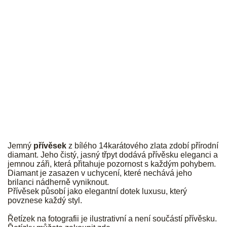
JK
Jemný
přívěsek
z bílého 14karátového zlata zdobí přírodní
diamant. Jeho čistý, jasný třpyt dodává přívěsku eleganci a
jemnou záři, která přitahuje pozornost s každým pohybem.
Diamant je zasazen v uchycení, které nechává jeho
brilanci nádherně vyniknout.
Přívěsek působí jako elegantní dotek luxusu, který
povznese každý styl.
Řetízek na fotografii je ilustrativní a není součástí přívěsku.