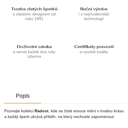
Tvorba zlatých šperků
Ruční výroba
s vlastním designem od
i s nejmodernější
roku 1991
technologií
Doživotní záruka
Certifikáty pravosti
a servis každé dva roky
a vysoké kvality
zdarma
Popis
Poznejte kolekci
Radost
, kde se čisté emoce mění v trvalou krásu
a každý šperk ukrývá příběh, na který nechcete zapomenout.