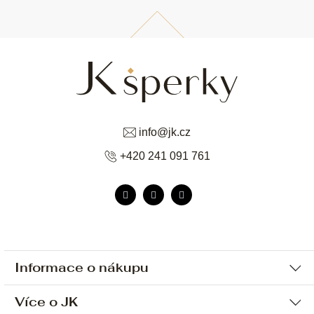
info
@
jk.cz
+420 241 091 761
Informace o nákupu
Více o JK
Ochrana osobních údajů