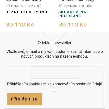
KÓD:
ZNRA075B-02-1000
KÓD:
ZNRA075B-01-1000
BĚŽNĚ DO 4 TÝDNŮ
SKLADEM NA
PRODEJNĚ
39 110 Kč
39 110 Kč
Z
á
Odebírat newsletter
p
a
Vložte svůj e-mail a my vám budeme zasílat informace o
t
nových produktech na našem e-shopu.
í
E-
mail
Přihlášením souhlasím se
zpracováním osobních údajů
.
Přihlásit se