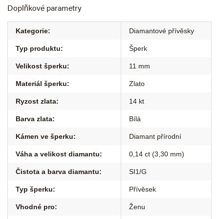
Doplňkové parametry
Kategorie
:
Diamantové přívěsky
Typ produktu
:
Šperk
Velikost šperku
:
11 mm
Materiál šperku
:
Zlato
Ryzost zlata
:
14 kt
Barva zlata
:
Bílá
Kámen ve šperku
:
Diamant přírodní
Váha a velikost diamantu
:
0,14 ct (3,30 mm)
Čistota a barva diamantu
:
SI1/G
Typ šperku
:
Přívěsek
Vhodné pro
:
Ženu