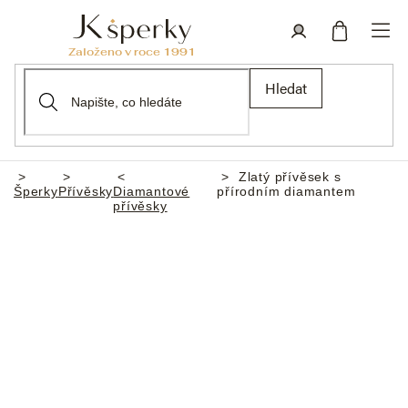
Přejít
na
obsah
Nákupní
Přihlášení
Hledat
košík
Zlatý přívěsek s
Domů
Šperky
Přívěsky
Diamantové
přírodním diamantem
přívěsky