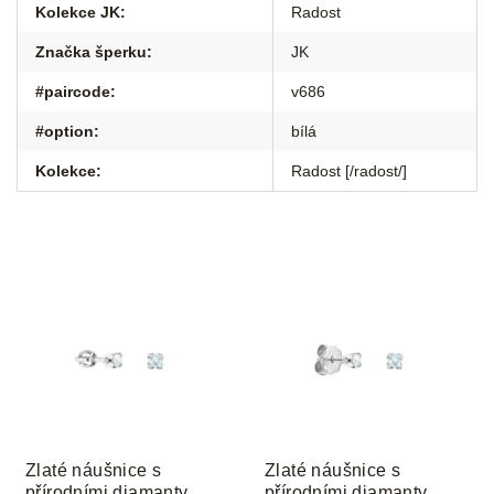
Kolekce JK
:
Radost
Značka šperku
:
JK
#paircode
:
v686
#option
:
bílá
Kolekce
:
Radost [/radost/]
Zlaté náušnice s
Zlaté náušnice s
přírodními diamanty
přírodními diamanty