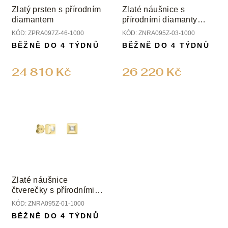
Zlatý prsten s přírodním
Zlaté náušnice s
diamantem
přírodními diamanty
princess
KÓD:
ZPRA097Z-46-1000
KÓD:
ZNRA095Z-03-1000
BĚŽNĚ DO 4 TÝDNŮ
BĚŽNĚ DO 4 TÝDNŮ
24 810 Kč
26 220 Kč
Zlaté náušnice
čtverečky s přírodními
diamanty
KÓD:
ZNRA095Z-01-1000
BĚŽNĚ DO 4 TÝDNŮ