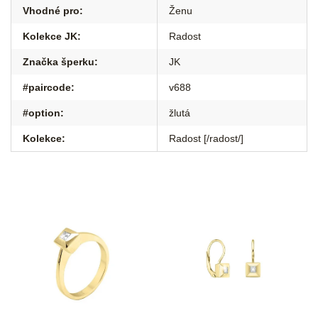
Vhodné pro
:
Ženu
Kolekce JK
:
Radost
Značka šperku
:
JK
#paircode
:
v688
#option
:
žlutá
Kolekce
:
Radost [/radost/]