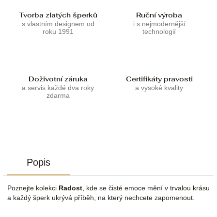
Tvorba zlatých šperků
Ruční výroba
s vlastním designem od
i s nejmodernější
roku 1991
technologií
Doživotní záruka
Certifikáty pravosti
a servis každé dva roky
a vysoké kvality
zdarma
Popis
Poznejte kolekci
Radost
, kde se čisté emoce mění v trvalou krásu
a každý šperk ukrývá příběh, na který nechcete zapomenout.