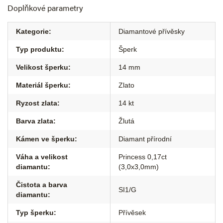
Doplňkové parametry
Kategorie
:
Diamantové přívěsky
Typ produktu
:
Šperk
Velikost šperku
:
14 mm
Materiál šperku
:
Zlato
Ryzost zlata
:
14 kt
Barva zlata
:
Žlutá
Kámen ve šperku
:
Diamant přírodní
Váha a velikost
Princess 0,17ct
diamantu
:
(3,0x3,0mm)
Čistota a barva
SI1/G
diamantu
:
Typ šperku
:
Přívěsek