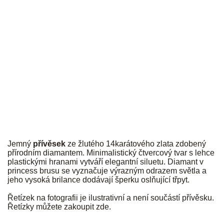
JK
Jemný
přívěsek
ze žlutého 14karátového zlata zdobený
přírodním diamantem. Minimalistický čtvercový tvar s lehce
plastickými hranami vytváří elegantní siluetu. Diamant v
princess brusu se vyznačuje výrazným odrazem světla a
jeho vysoká brilance dodávají šperku oslňující třpyt.
Řetízek na fotografii je ilustrativní a není součástí přívěsku.
Řetízky můžete zakoupit
zde
.