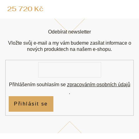
25 720 Kč
Z
á
Odebírat newsletter
p
a
Vložte svůj e-mail a my vám budeme zasílat informace o
t
nových produktech na našem e-shopu.
í
E-
mail
Přihlášením souhlasím se
zpracováním osobních údajů
.
Přihlásit se