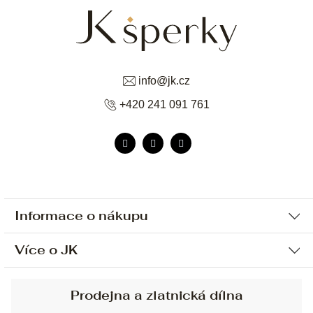
info
@
jk.cz
+420 241 091 761
Informace o nákupu
Více o JK
Ochrana osobních údajů
Způsob platby a dopravy
Náš příběh
Prodejna a zlatnická dílna
Sjednání osobní schůzky
Náš tým