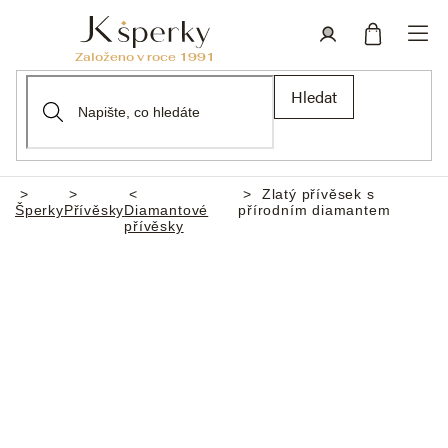
Přejít
na
obsah
Nákupní
Přihlášení
Hledat
košík
Zlatý přívěsek s
Domů
Šperky
Přívěsky
Diamantové
přírodním diamantem
přívěsky