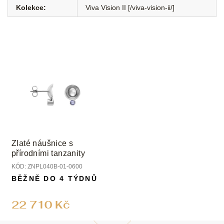
Kolekce
:
Viva Vision II [/viva-vision-ii/]
Zlaté náušnice s
přírodními tanzanity
KÓD:
ZNPL040B-01-0600
BĚŽNĚ DO 4 TÝDNŮ
22 710 Kč