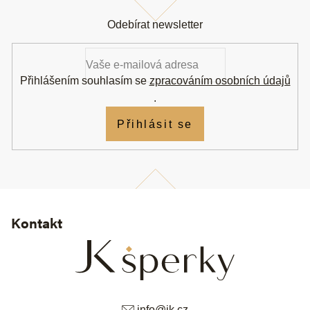
Z
á
Odebírat newsletter
p
a
t
í
Přihlášením souhlasím se
zpracováním osobních údajů
.
Přihlásit se
Kontakt
info
@
jk.cz