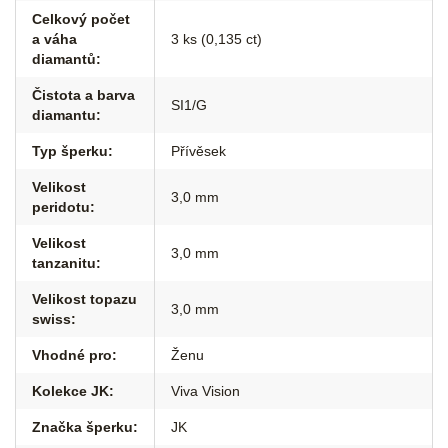
Celkový počet
a váha
3 ks (0,135 ct)
diamantů
:
Čistota a barva
SI1/G
diamantu
:
Typ šperku
:
Přívěsek
Velikost
3,0 mm
peridotu
:
Velikost
3,0 mm
tanzanitu
:
Velikost topazu
3,0 mm
swiss
:
Vhodné pro
:
Ženu
Kolekce JK
:
Viva Vision
Značka šperku
:
JK