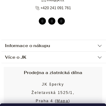
+420 241 091 761
Informace o nákupu
Více o JK
Ochrana osobních údajů
Způsob platby a dopravy
Náš příběh
Prodejna a zlatnická dílna
Sjednání osobní schůzky
Náš tým
Obchodní podmínky
JK šperky
Design a výroba
Puncovní značky
Želetavská 1525/1,
Služby
Cookies
Praha 4 (
Mapa
)
Blog