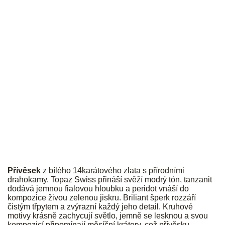
JK
Přívěsek
z bílého 14karátového zlata s přírodními
drahokamy. Topaz Swiss přináší svěží modrý tón, tanzanit
dodává jemnou fialovou hloubku a peridot vnáší do
kompozice živou zelenou jiskru. Briliant šperk rozzáří
čistým třpytem a zvýrazní každý jeho detail. Kruhové
motivy krásně zachycují světlo, jemně se lesknou a svou
kompozicí připomínají měsíční krátery, což přívěsku