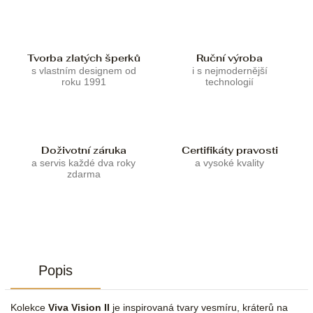
Tvorba zlatých šperků
Ruční výroba
s vlastním designem od
i s nejmodernější
roku 1991
technologií
Doživotní záruka
Certifikáty pravosti
a servis každé dva roky
a vysoké kvality
zdarma
Popis
Kolekce
Viva Vision II
je inspirovaná tvary vesmíru, kráterů na