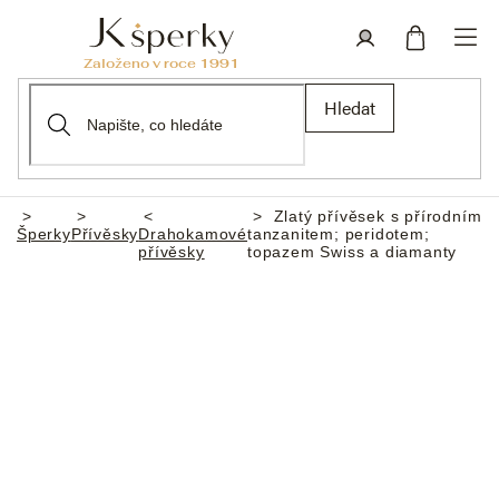
Přejít
na
obsah
Nákupní
Přihlášení
Hledat
košík
Zlatý přívěsek s přírodním
Domů
Šperky
Přívěsky
Drahokamové
tanzanitem; peridotem;
přívěsky
topazem Swiss a diamanty