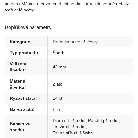
povrchu Měsíce a odvahou dívat se dál. Tam, kde jemné detaily
tvoří celé světy.
Doplňkové parametry
Kategorie
:
Drahokamové přívěsky
Typ produktu
:
Šperk
Velikost
42 mm
šperku
:
Materiál
Zlato
šperku
:
Ryzost zlata
:
14 kt
Barva zlata
:
Bílá
Diamant přírodní
,
Peridot přírodní
,
Kámen ve
Tanzanit přírodní
,
šperku
:
Topaz přírodní Swiss