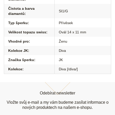
Čistota a barva
SI1/G
diamantů
:
Typ šperku
:
Přívěsek
Velikost topazu swiss
:
Ovál 14 x 11 mm
Vhodné pro
:
Ženu
Kolekce JK
:
Diva
Značka šperku
:
JK
Kolekce
:
Diva [/diva/]
Z
á
Odebírat newsletter
p
a
Vložte svůj e-mail a my vám budeme zasílat informace o
t
nových produktech na našem e-shopu.