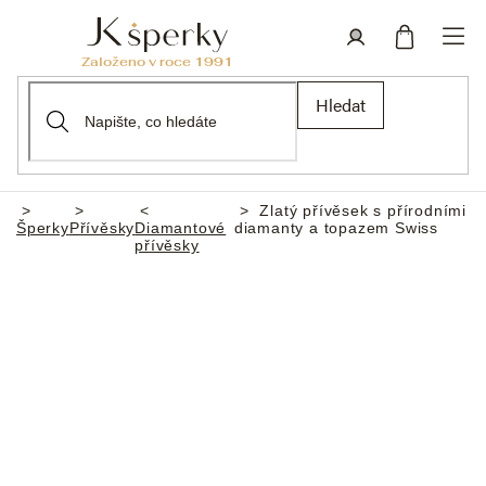
Přejít
na
obsah
Nákupní
Přihlášení
Hledat
košík
Zlatý přívěsek s přírodními
Domů
Šperky
Přívěsky
Diamantové
diamanty a topazem Swiss
přívěsky