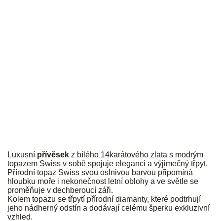
JK
Luxusní
přívěsek
z bílého 14karátového zlata s modrým
topazem Swiss v sobě spojuje eleganci a výjimečný třpyt.
Přírodní topaz Swiss svou oslnivou barvou připomíná
hloubku moře i nekonečnost letní oblohy a ve světle se
proměňuje v dechberoucí záři.
Kolem topazu se třpytí přírodní diamanty, které podtrhují
jeho nádherný odstín a dodávají celému šperku exkluzivní
vzhled.