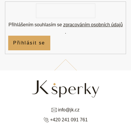
í
E-
mail
Přihlášením souhlasím se
zpracováním osobních údajů
.
Přihlásit se
info
@
jk.cz
+420 241 091 761