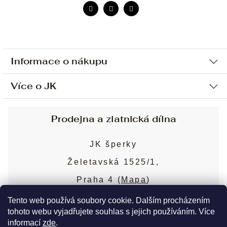
Informace o nákupu
Více o JK
Ochrana osobních údajů
Způsob platby a dopravy
Náš příběh
Prodejna a zlatnická dílna
Sjednání osobní schůzky
Náš tým
Obchodní podmínky
JK šperky
Design a výroba
Puncovní značky
Želetavská 1525/1,
Služby
Cookies
Praha 4 (
Mapa
)
Blog
Více o prodejně
Nejčastější dotazy
Tento web používá soubory cookie. Dalším procházením
tohoto webu vyjadřujete souhlas s jejich používáním. Více
informací
zde
.