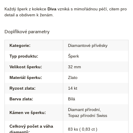
Každý šperk z kolekce
Diva
vzniká s mimořádnou péčí, citem pro
detail a obdivem k ženám.
Doplňkové parametry
Kategorie
:
Diamantové přívěsky
Typ produktu
:
Šperk
Velikost šperku
:
32 mm
Materiál šperku
:
Zlato
Ryzost zlata
:
14 kt
Barva zlata
:
Bílá
Diamant přírodní
,
Kámen ve šperku
:
Topaz přírodní Swiss
Celkový počet a váha
83 ks ( 0,83 ct )
diamantů
: