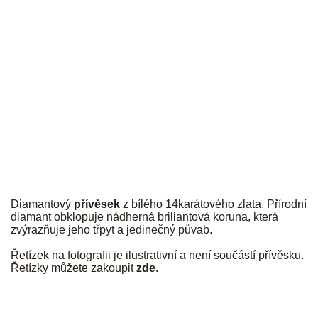
JK
Diamantový
přívěsek
z bílého 14karátového zlata. Přírodní
diamant obklopuje nádherná briliantová koruna, která
zvýrazňuje jeho třpyt a jedinečný půvab.
Řetízek na fotografii je ilustrativní a není součástí přívěsku.
Řetízky můžete zakoupit
zde
.