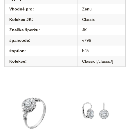
Vhodné pro
:
Ženu
Kolekce JK
:
Classic
Značka šperku
:
JK
#paircode
:
v796
#option
:
bílá
Kolekce
:
Classic [/classic/]