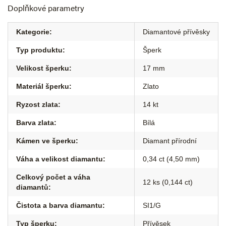
Doplňkové parametry
Kategorie
:
Diamantové přívěsky
Typ produktu
:
Šperk
Velikost šperku
:
17 mm
Materiál šperku
:
Zlato
Ryzost zlata
:
14 kt
Barva zlata
:
Bílá
Kámen ve šperku
:
Diamant přírodní
Váha a velikost diamantu
:
0,34 ct (4,50 mm)
Celkový počet a váha
12 ks (0,144 ct)
diamantů
:
Čistota a barva diamantu
:
SI1/G
Typ šperku
:
Přívěsek