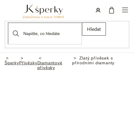
Přejít
na
obsah
Nákupní
Přihlášení
Hledat
košík
Zlatý přívěsek s
Domů
Šperky
Přívěsky
Diamantové
přírodními diamanty
přívěsky