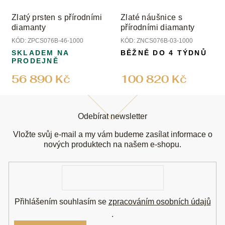
Zlatý prsten s přírodními
Zlaté náušnice s
diamanty
přírodními diamanty
KÓD:
ZPCS076B-46-1000
KÓD:
ZNCS076B-03-1000
SKLADEM NA
BĚŽNĚ DO 4 TÝDNŮ
PRODEJNĚ
56 890 Kč
100 820 Kč
Z
á
Odebírat newsletter
p
a
Vložte svůj e-mail a my vám budeme zasílat informace o
t
nových produktech na našem e-shopu.
í
E-
mail
Přihlášením souhlasím se
zpracováním osobních údajů
.