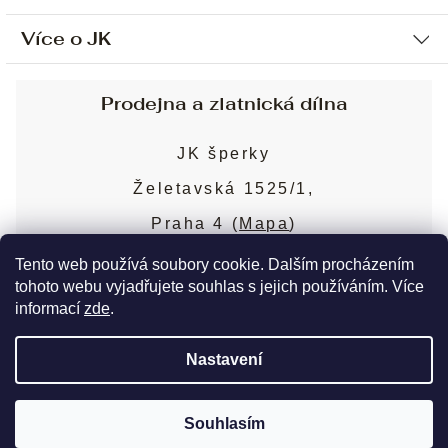
Více o JK
Ochrana osobních údajů
Způsob platby a dopravy
Náš příběh
Prodejna a zlatnická dílna
Sjednání osobní schůzky
Náš tým
Obchodní podmínky
JK šperky
Design a výroba
Puncovní značky
Želetavská 1525/1,
Služby
Cookies
Praha 4 (
Mapa
)
Blog
Více o prodejně
Nejčastější dotazy
Tento web používá soubory cookie. Dalším procházením
tohoto webu vyjadřujete souhlas s jejich používáním. Více
informací
zde
.
Copyright 2026
JK šperky
. Všechna práva
Nastavení
vyhrazena.
Upravit nastavení cookies
Souhlasím
Vytvořil Shoptet Premium