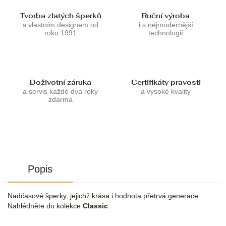
Tvorba zlatých šperků
Ruční výroba
s vlastním designem od
i s nejmodernější
roku 1991
technologií
Doživotní záruka
Certifikáty pravosti
a servis každé dva roky
a vysoké kvality
zdarma
Popis
Nadčasové šperky, jejichž krása i hodnota přetrvá generace.
Nahlédněte do kolekce
Classic
.