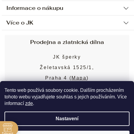
Informace o nákupu
Více o JK
Ochrana osobních údajů
Způsob platby a dopravy
Náš příběh
Prodejna a zlatnická dílna
Sjednání osobní schůzky
Náš tým
Obchodní podmínky
JK šperky
Design a výroba
Puncovní značky
Želetavská 1525/1,
Služby
Cookies
Praha 4 (
Mapa
)
Blog
Více o prodejně
Nejčastější dotazy
Tento web používá soubory cookie. Dalším procházením
tohoto webu vyjadřujete souhlas s jejich používáním. Více
informací
zde
.
Copyright 2026
JK šperky
. Všechna práva
Nastavení
vyhrazena.
Upravit nastavení cookies
ě
Zobrazit