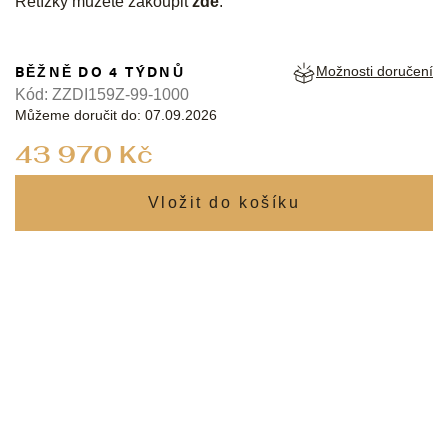
Řetízky můžete zakoupit
zde
.
BĚŽNĚ DO 4 TÝDNŮ
Možnosti doručení
Kód:
ZZDI159Z-99-1000
Můžeme doručit do:
07.09.2026
Měrná
43 970 Kč
cena: