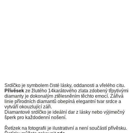
JK
Srdíčko je symbolem čisté lásky, oddanosti a vřelého citu.
Přívěsek
ze žlutého 14karátového zlata zdobený třpytivými
diamanty je dokonalým ztělesněním těchto emocí. Zářivá
linie přírodních diamantů obepíná elegantní tvar srdce a
vytváří okouzlující záři.
Diamantové srdíčko je ideální dar z lásky nebo výjimečný
šperk pro každodenní nošení.
Řetízek na fotografii je ilustrativní a není součástí přívěsku.