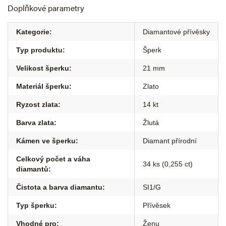
Doplňkové parametry
Kategorie
:
Diamantové přívěsky
Typ produktu
:
Šperk
Velikost šperku
:
21 mm
Materiál šperku
:
Zlato
Ryzost zlata
:
14 kt
Barva zlata
:
Žlutá
Kámen ve šperku
:
Diamant přírodní
Celkový počet a váha
34 ks (0,255 ct)
diamantů
:
Čistota a barva diamantu
:
SI1/G
Typ šperku
:
Přívěsek
Vhodné pro
:
Ženu