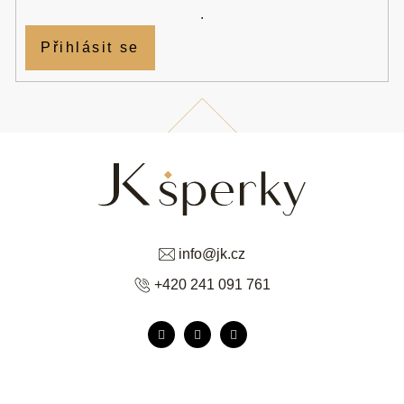
.
Přihlásit se
info
@
jk.cz
+420 241 091 761