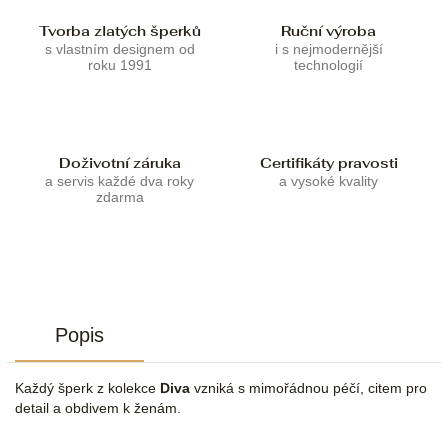
Tvorba zlatých šperků
Ruční výroba
s vlastním designem od
i s nejmodernější
roku 1991
technologií
Doživotní záruka
Certifikáty pravosti
a servis každé dva roky
a vysoké kvality
zdarma
Popis
Každý šperk z kolekce
Diva
vzniká s mimořádnou péčí, citem pro
detail a obdivem k ženám.