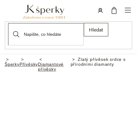
Přejít
na
obsah
Nákupní
Přihlášení
Hledat
košík
Zlatý přívěsek srdce s
Domů
Šperky
Přívěsky
Diamantové
přírodními diamanty
přívěsky