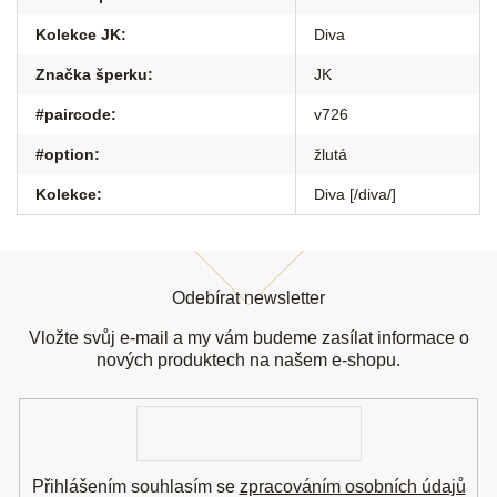
Kolekce JK
:
Diva
Značka šperku
:
JK
#paircode
:
v726
#option
:
žlutá
Kolekce
:
Diva [/diva/]
Z
á
Odebírat newsletter
p
a
Vložte svůj e-mail a my vám budeme zasílat informace o
t
nových produktech na našem e-shopu.
í
E-
mail
Přihlášením souhlasím se
zpracováním osobních údajů