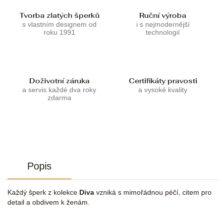
Tvorba zlatých šperků
Ruční výroba
s vlastním designem od
i s nejmodernější
roku 1991
technologií
Doživotní záruka
Certifikáty pravosti
a servis každé dva roky
a vysoké kvality
zdarma
Popis
Každý šperk z kolekce
Diva
vzniká s mimořádnou péčí, citem pro
detail a obdivem k ženám.