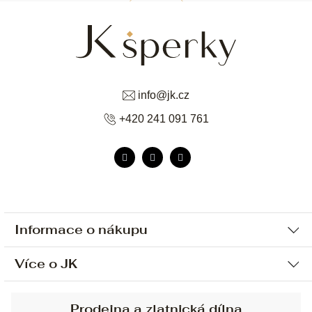
info
@
jk.cz
+420 241 091 761
Informace o nákupu
Více o JK
Ochrana osobních údajů
Způsob platby a dopravy
Náš příběh
Prodejna a zlatnická dílna