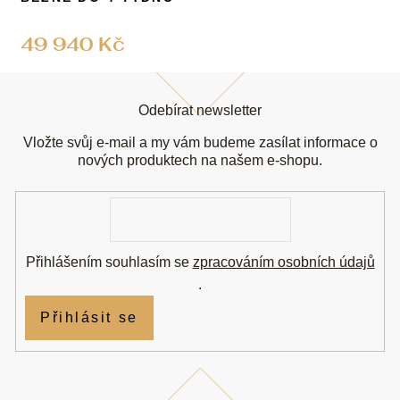
49 940 Kč
Z
á
Odebírat newsletter
p
a
Vložte svůj e-mail a my vám budeme zasílat informace o
t
nových produktech na našem e-shopu.
í
E-
mail
Přihlášením souhlasím se
zpracováním osobních údajů
.
Přihlásit se