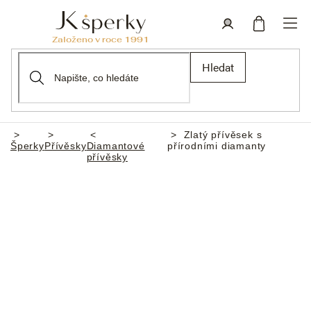
Přejít
na
obsah
Nákupní
Přihlášení
Hledat
košík
Zlatý přívěsek s
Domů
Šperky
Přívěsky
Diamantové
přírodními diamanty
přívěsky