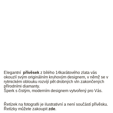
JK
Elegantní
přívěsek
z bílého 14karátového zlata vás
okouzlí svým originálním kruhovým designem, v němž se v
rytmickém oblouku rozvíjí pět drobných vln zakončených
přírodními diamanty.
Šperk s čistým, moderním designem vytvořený pro Vás.
Řetízek na fotografii je ilustrativní a není součástí přívěsku.
Řetízky můžete zakoupit
zde
.