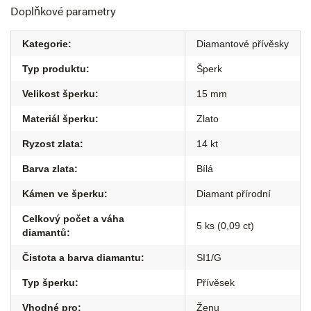
Doplňkové parametry
Kategorie
:
Diamantové přívěsky
Typ produktu
:
Šperk
Velikost šperku
:
15 mm
Materiál šperku
:
Zlato
Ryzost zlata
:
14 kt
Barva zlata
:
Bílá
Kámen ve šperku
:
Diamant přírodní
Celkový počet a váha
5 ks (0,09 ct)
diamantů
:
Čistota a barva diamantu
:
SI1/G
Typ šperku
:
Přívěsek
Vhodné pro
:
Ženu