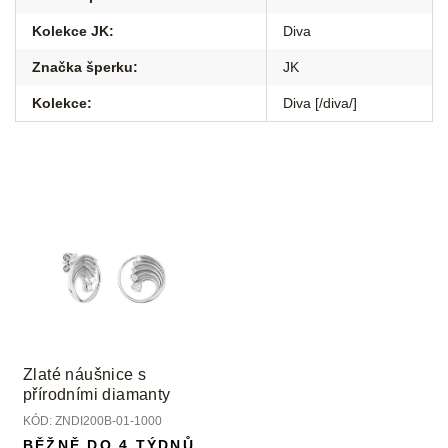
Kolekce JK
:
Diva
Značka šperku
:
JK
Kolekce
:
Diva [/diva/]
Zlaté náušnice s
přírodními diamanty
KÓD:
ZNDI200B-01-1000
BĚŽNĚ DO 4 TÝDNŮ