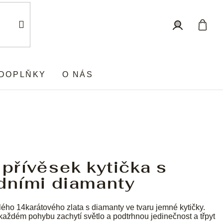
Nákup
Přihlášení
košík
DOPLŇKY
O NÁS
 přívěsek kytička s
dními diamanty
lého 14karátového zlata s diamanty ve tvaru jemné kytičky.
každém pohybu zachytí světlo a podtrhnou jedinečnost a třpyt