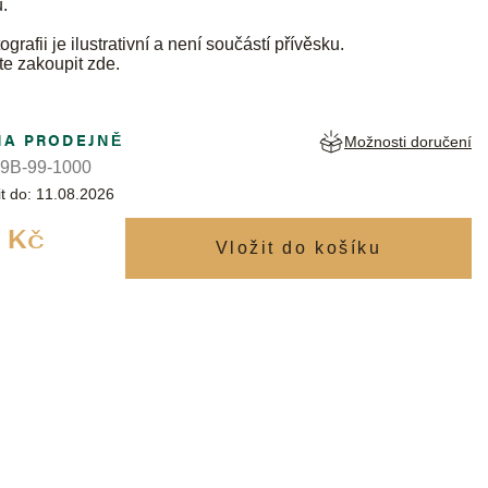
.
ografii je ilustrativní a není součástí přívěsku.
te zakoupit
zde
.
NA PRODEJNĚ
Možnosti doručení
9B-99-1000
t do:
11.08.2026
Měrná
 Kč
cena: