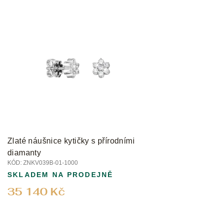
Zlaté náušnice kytičky s přírodními
diamanty
KÓD:
ZNKV039B-01-1000
SKLADEM NA PRODEJNĚ
35 140 Kč
Z