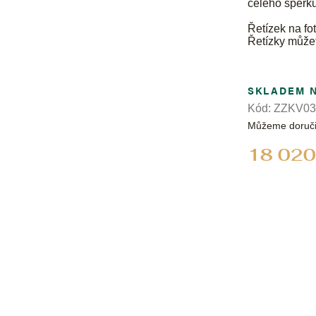
celého šperku
Řetízek na fot
Řetízky může
SKLADEM 
Kód:
ZZKV03
Můžeme doruči
18 020