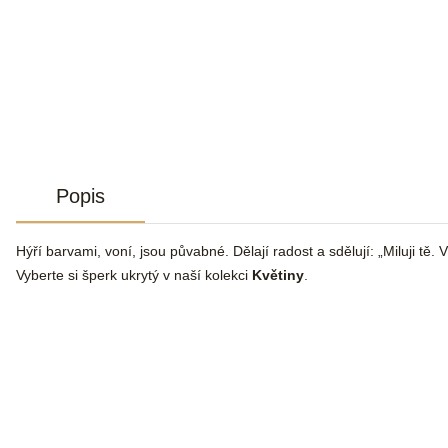
Popis
Hýří barvami, voní, jsou půvabné. Dělají radost a sdělují: „Miluji tě
Vyberte si šperk ukrytý v naší kolekci
Květiny
.