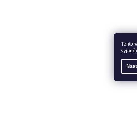
Tento 
vyjadřu
Nast