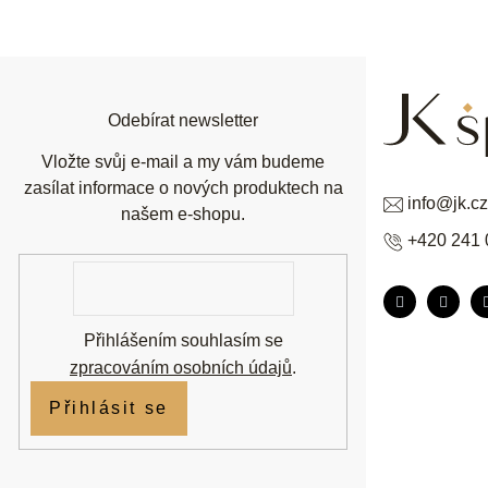
á
p
a
t
í
Odebírat newsletter
Vložte svůj e-mail a my vám budeme
zasílat informace o nových produktech na
info
@
jk.cz
našem e-shopu.
+420 241 
E-
mail
Přihlášením souhlasím se
zpracováním osobních údajů
.
Přihlásit se