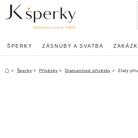
Přejít
na
obsah
ŠPERKY
ZÁSNUBY A SVATBA
ZAKÁZK
Šperky
Přívěsky
Diamantové přívěsky
Zlatý pří
Domů