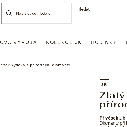
Hledat
OVÁ VÝROBA
KOLEKCE JK
HODINKY
věsek kytička s přírodními diamanty
JK
Zlatý
příro
Přívěsek
z bí
Diamanty při 