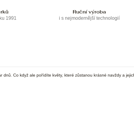
erků
Ruční výroba
oku 1991
i s nejmodernější technologií
 pár dnů. Co když ale pořídíte květy, které zůstanou krásné navždy a jej