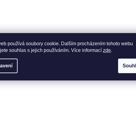
web používá soubory cookie. Dalším procházením tohoto webu
jete souhlas s jejich používáním. Více informací
zde
.
avení
Souh