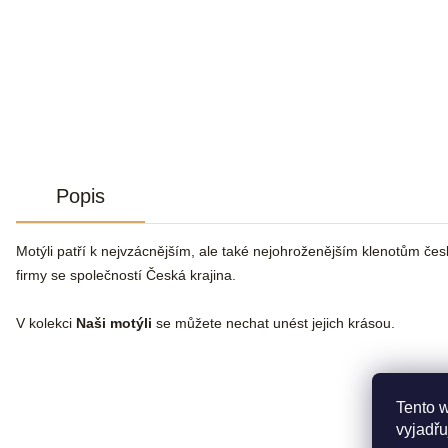
Popis
Motýli patří k nejvzácnějším, ale také nejohroženějším klenotům čes
firmy se společností Česká krajina.
V kolekci
Naši motýli
se můžete nechat unést jejich krásou.
Tento 
vyjadřu