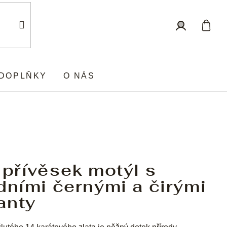
Nákup
Přihlášení
košík
DOPLŇKY
O NÁS
 přívěsek motýl s
dními černými a čirými
anty