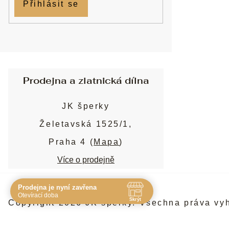
Přihlásit se
Prodejna a zlatnická dílna
JK šperky
Želetavská 1525/1,
Praha 4 (
Mapa
)
Více o prodejně
Prodejna je nyní zavřena
Navštivte nás osobně
Otevírací doba
Skrýt
Copyright 2026
JK šperky
. Všechna práva vy
Čas
Pauza
Po
10:00 - 19:00
-
Út
10:00 - 19:00
-