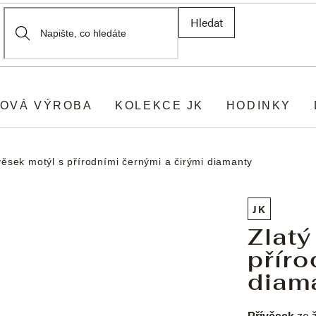
Hledat
OVÁ VÝROBA
KOLEKCE JK
HODINKY
věsek motýl s přírodními černými a čirými diamanty
JK
Zlatý
příro
diam