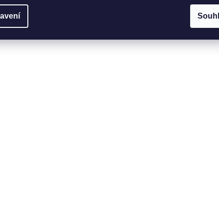
avení
Souh