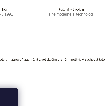
erků
Ruční výroba
oku 1991
i s nejmodernější technologií
žete tím zároveň zachránit život dalším druhům motýlů. A zachovat tato