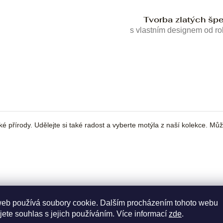
Tvorba zlatých šp
s vlastním designem od r
ké přírody. Udělejte si také radost a vyberte motýla z naší kolekce. Mů
web používá soubory cookie. Dalším procházením tohoto webu
jete souhlas s jejich používáním. Více informací
zde
.