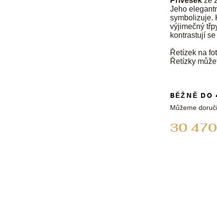
Přívěsek
ze ž
Jeho elegantní
symbolizuje. 
výjimečný třpy
kontrastují s
Řetízek na fot
Řetízky může
BĚŽNĚ DO 
Můžeme doruči
30 470