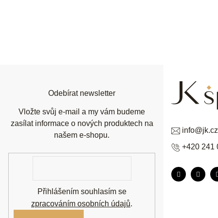
Z
á
p
a
t
í
Odebírat newsletter
Vložte svůj e-mail a my vám budeme
zasílat informace o nových produktech na
info
@
jk.cz
našem e-shopu.
+420 241 
E-
mail
Přihlášením souhlasím se
zpracováním osobních údajů
.