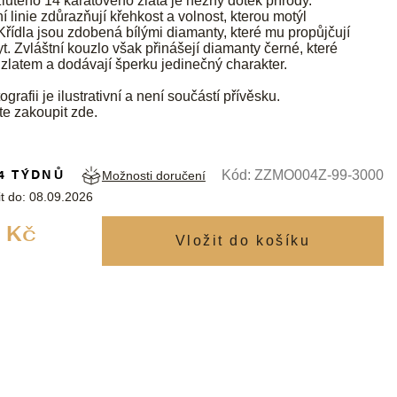
lutého 1
4 karátového zlata je něžný dotek přírody.
 linie zdůrazňují křehkost a volnost, kterou motýl
Křídla jsou zdobená bílými diamanty, které mu propůjčují
t. Zvláštní kouzlo však přinášejí diamanty černé, které
e zlatem a dodávají šperku jedinečný charakter.
ografii je ilustrativní a není součástí přívěsku.
te zakoupit
zde
.
4 TÝDNŮ
Kód:
ZZMO004Z-99-3000
Možnosti doručení
t do:
08.09.2026
Měrná
 Kč
cena: