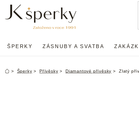
Přejít
na
obsah
ŠPERKY
ZÁSNUBY A SVATBA
ZAKÁZK
Šperky
Přívěsky
Diamantové přívěsky
Zlatý pří
Domů