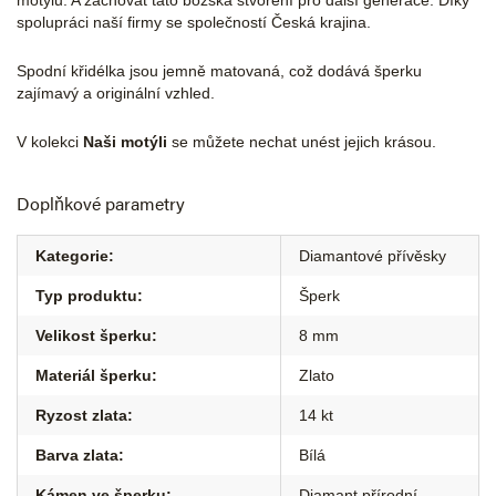
motýlů. A zachovat tato božská stvoření pro další generace. Díky
spolupráci naší firmy se společností Česká krajina.
Spodní křidélka jsou jemně matovaná, což dodává šperku
zajímavý a originální vzhled.
V kolekci
Naši motýli
se můžete nechat unést jejich krásou.
Doplňkové parametry
Kategorie
:
Diamantové přívěsky
Typ produktu
:
Šperk
Velikost šperku
:
8 mm
Materiál šperku
:
Zlato
Ryzost zlata
:
14 kt
Barva zlata
:
Bílá
Kámen ve šperku
:
Diamant přírodní