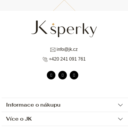
info
@
jk.cz
+420 241 091 761
Informace o nákupu
Více o JK
Ochrana osobních údajů