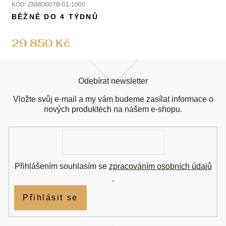
KÓD:
ZNMO007B-01-1000
BĚŽNĚ DO 4 TÝDNŮ
29 850 Kč
Z
á
Odebírat newsletter
p
a
Vložte svůj e-mail a my vám budeme zasílat informace o
t
nových produktech na našem e-shopu.
í
E-
mail
Přihlášením souhlasím se
zpracováním osobních údajů
.
Přihlásit se