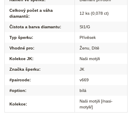
Celkový počet a váha
12 ks (0,078 ct)
diamantů
:
Čistota a barva diamantu
:
SI1/G
Typ šperku
:
Přívěsek
Vhodné pro
:
Ženu
,
Dítě
Kolekce JK
:
Naši motýli
Značka šperku
:
JK
#paircode
:
v669
#option
:
bílá
Naši motýli [/nasi-
Kolekce
:
motyli/]