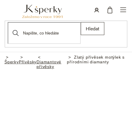
Přejít
na
obsah
Nákupní
Přihlášení
Hledat
košík
Zlatý přívěsek motýlek s
Domů
Šperky
Přívěsky
Diamantové
přírodními diamanty
přívěsky