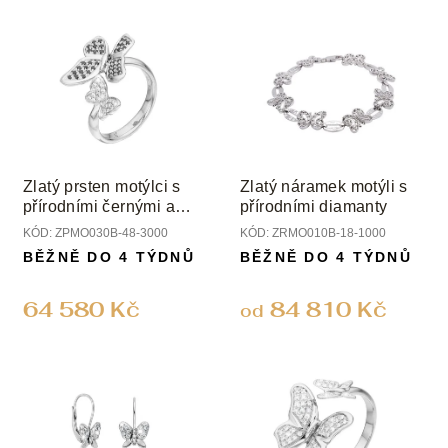
Zlatý prsten motýlci s
Zlatý náramek motýli s
přírodními černými a
přírodními diamanty
čirými diamanty
KÓD:
ZPMO030B-48-3000
KÓD:
ZRMO010B-18-1000
BĚŽNĚ DO 4 TÝDNŮ
BĚŽNĚ DO 4 TÝDNŮ
64 580 Kč
84 810 Kč
od