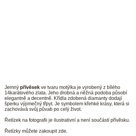
JK
Jemný
přívěsek
ve tvaru motýlka je vyrobený z bílého
14karátového zlata. Jeho drobná a něžná podoba působí
elegantně a decentně. Křídla zdobená diamanty dodají
šperku výjimečný třpyt. Je symbolem křehké krásy, která si
zachovává svůj půvab po celý život.
Řetízek na fotografii je ilustrativní a není součástí přívěsku.
Řetízky můžete zakoupit
zde
.