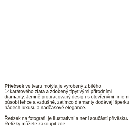
JK
Přívěsek
ve tvaru motýla je vyrobený z bílého
14karátového zlata a zdobený třpytivými přírodními
diamanty. Jemně propracovaný design s otevřenými liniemi
působí lehce a vzdušně, zatímco diamanty dodávají šperku
nádech luxusu a nadčasové elegance.
Řetízek na fotografii je ilustrativní a není součástí přívěsku.
Řetízky můžete zakoupit
zde
.