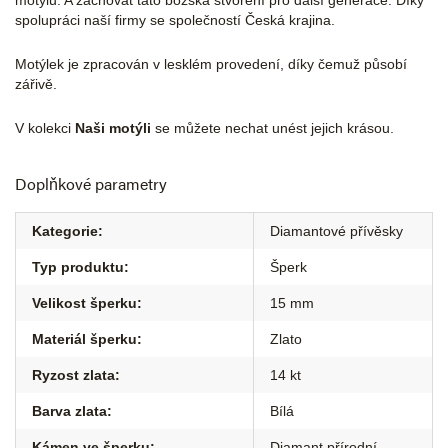
motýlů. A zachovat tato božská stvoření pro další generace. Díky
spolupráci naší firmy se společností Česká krajina.
Motýlek je zpracován v lesklém provedení, díky čemuž působí
zářivě.
V kolekci
Naši motýli
se můžete nechat unést jejich krásou.
Doplňkové parametry
Kategorie
:
Diamantové přívěsky
Typ produktu
:
Šperk
Velikost šperku
:
15 mm
Materiál šperku
:
Zlato
Ryzost zlata
:
14 kt
Barva zlata
:
Bílá
Kámen ve šperku
:
Diamant přírodní