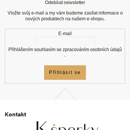
á
Odebírat newsletter
p
a
Vložte svůj e-mail a my vám budeme zasílat informace o
t
nových produktech na našem e-shopu.
í
E-mail
Přihlášením souhlasím se
zpracováním osobních údajů
.
Přihlásit se
Kontakt