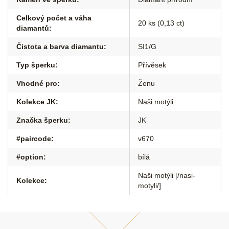
Celkový počet a váha
20 ks (0,13 ct)
diamantů
:
Čistota a barva diamantu
:
SI1/G
Typ šperku
:
Přívěsek
Vhodné pro
:
Ženu
Kolekce JK
:
Naši motýli
Značka šperku
:
JK
#paircode
:
v670
#option
:
bílá
Naši motýli [/nasi-
Kolekce
:
motyli/]
Z