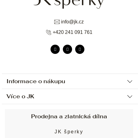
info
@
jk.cz
+420 241 091 761
Informace o nákupu
Více o JK
Ochrana osobních údajů
Způsob platby a dopravy
Náš příběh
Prodejna a zlatnická dílna
Sjednání osobní schůzky
Náš tým
Obchodní podmínky
JK šperky
Design a výroba