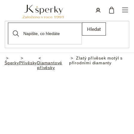
Přejít
na
obsah
Nákupní
Přihlášení
Hledat
košík
Zlatý přívěsek motýl s
Domů
Šperky
Přívěsky
Diamantové
přírodními diamanty
přívěsky