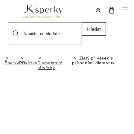
Přejít
na
obsah
Nákupní
Přihlášení
Hledat
košík
Zlatý přívěsek s
Domů
Šperky
Přívěsky
Diamantové
přírodními diamanty
přívěsky