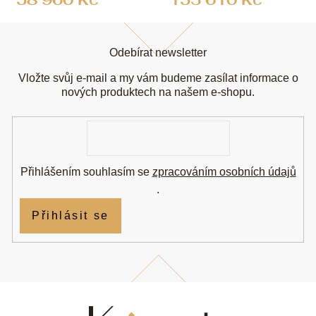
Z
á
Odebírat newsletter
p
a
Vložte svůj e-mail a my vám budeme zasílat informace o
t
nových produktech na našem e-shopu.
í
E-
mail
Přihlášením souhlasím se
zpracováním osobních údajů
.
Přihlásit se