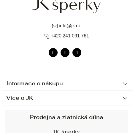
info
@
jk.cz
+420 241 091 761
Informace o nákupu
Více o JK
Ochrana osobních údajů
Způsob platby a dopravy
Náš příběh
Prodejna a zlatnická dílna
Sjednání osobní schůzky
Náš tým
Obchodní podmínky
JK šperky