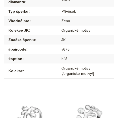
diamantu
:
Typ šperku
:
Přívěsek
Vhodné pro
:
Ženu
Kolekce JK
:
Organické motivy
Značka šperku
:
JK
#paircode
:
v675
#option
:
bílá
Organické motivy
Kolekce
:
[/organicke-motivy/]