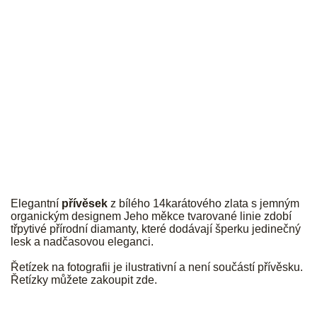
JK
Elegantní
přívěsek
z bílého 14karátového zlata s jemným
organickým designem Jeho měkce tvarované linie zdobí
třpytivé přírodní diamanty, které dodávají šperku jedinečný
lesk a nadčasovou eleganci.
Řetízek na fotografii je ilustrativní a není součástí přívěsku.
Řetízky můžete zakoupit
zde
.