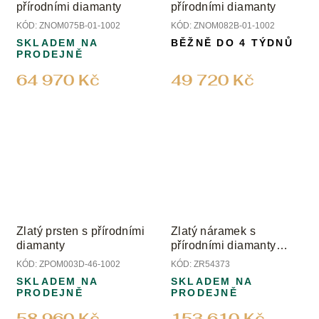
přírodními diamanty
přírodními diamanty
KÓD:
ZNOM075B-01-1002
KÓD:
ZNOM082B-01-1002
SKLADEM NA
BĚŽNĚ DO 4 TÝDNŮ
PRODEJNĚ
64 970 Kč
49 720 Kč
Zlatý prsten s přírodními
Zlatý náramek s
diamanty
přírodními diamanty
bangle
KÓD:
ZPOM003D-46-1002
KÓD:
ZR54373
SKLADEM NA
SKLADEM NA
PRODEJNĚ
PRODEJNĚ
58 960 Kč
153 610 Kč