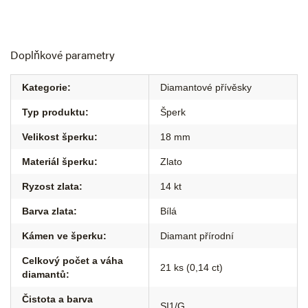
Doplňkové parametry
Kategorie
:
Diamantové přívěsky
Typ produktu
:
Šperk
Velikost šperku
:
18 mm
Materiál šperku
:
Zlato
Ryzost zlata
:
14 kt
Barva zlata
:
Bílá
Kámen ve šperku
:
Diamant přírodní
Celkový počet a váha
21 ks (0,14 ct)
diamantů
:
Čistota a barva
SI1/G