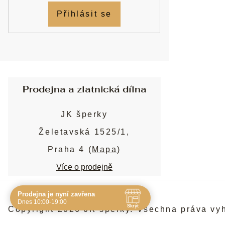
Přihlásit se
Prodejna a zlatnická dílna
JK šperky
Želetavská 1525/1,
Praha 4 (
Mapa
)
Více o prodejně
Prodejna je nyní zavřena
Navštivte nás osobně
Dnes 10:00-19:00
Skrýt
Copyright 2026
JK šperky
. Všechna práva vy
Čas
Pauza
Po
10:00 - 19:00
-