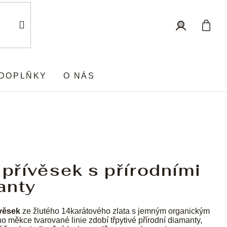
Nákup
Přihlášení
košík
DOPLŇKY
O NÁS
 přívěsek s přírodními
anty
věsek
ze žlutého 14karátového zlata s jemným organickým
 měkce tvarované linie zdobí třpytivé přírodní diamanty,