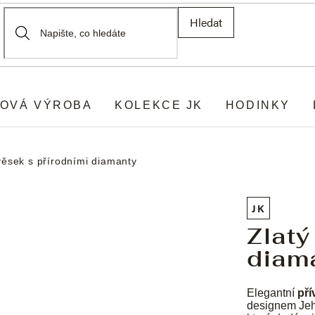
Hledat
OVÁ VÝROBA
KOLEKCE JK
HODINKY
věsek s přírodními diamanty
JK
Zlatý
diam
Elegantní
pří
designem Jeho