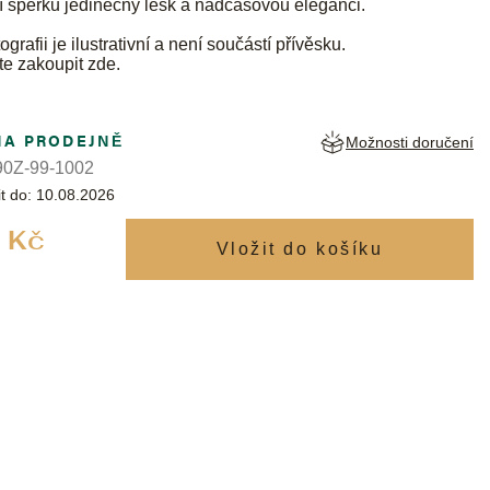
í šperku jedinečný lesk a nadčasovou eleganci.
ografii je ilustrativní a není součástí přívěsku.
te zakoupit
zde
.
NA PRODEJNĚ
Možnosti doručení
0Z-99-1002
t do:
10.08.2026
Měrná
 Kč
cena: