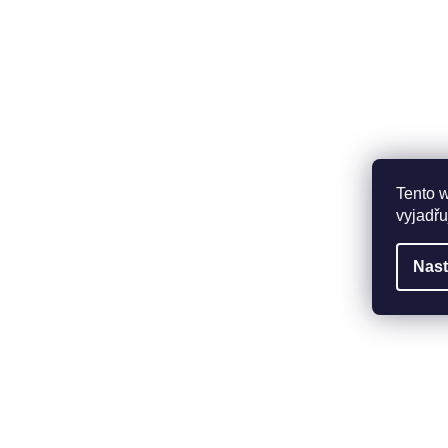
Tento 
vyjadřu
Nast