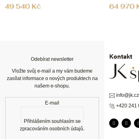
49 540 Kč
64 970 
Z
á
p
a
t
í
Kontakt
Odebírat newsletter
Vložte svůj e-mail a my vám budeme
zasílat informace o nových produktech na
našem e-shopu.
info
@
jk.cz
E-mail
+420 241 
Přihlášením souhlasím se
zpracováním osobních údajů
.