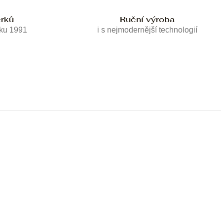
erků
Ruční výroba
oku 1991
i s nejmodernější technologií