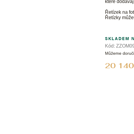
které dodávaj
Řetízek na fot
Řetízky může
SKLADEM 
Kód:
ZZOM09
Můžeme doruči
20 140