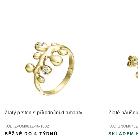
Zlatý prsten s přírodními diamanty
Zlaté náušni
KÓD:
ZPOM081Z-46-1002
KÓD:
ZNOM075Z-
BĚŽNĚ DO 4 TÝDNŮ
SKLADEM 