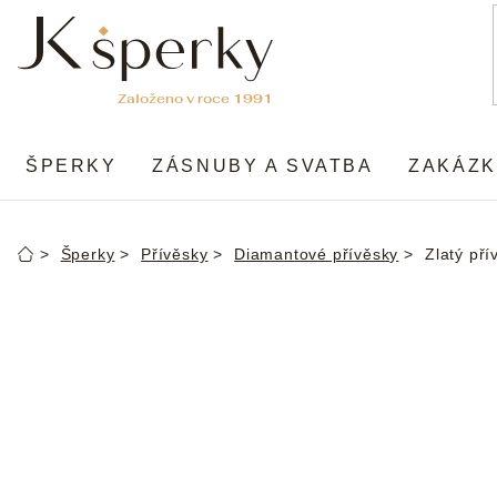
Přejít
na
obsah
ŠPERKY
ZÁSNUBY A SVATBA
ZAKÁZK
Šperky
Přívěsky
Diamantové přívěsky
Zlatý pří
Domů