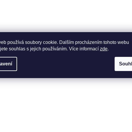
web používá soubory cookie. Dalším procházením tohoto webu
jete souhlas s jejich používáním. Více informací
zde
.
avení
Souh