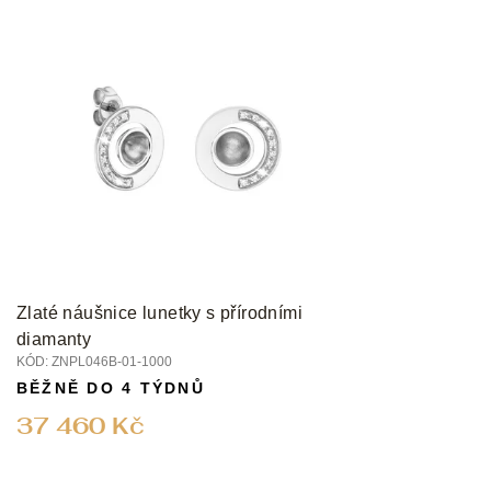
Zlaté náušnice lunetky s přírodními
diamanty
KÓD:
ZNPL046B-01-1000
BĚŽNĚ DO 4 TÝDNŮ
37 460 Kč
Z