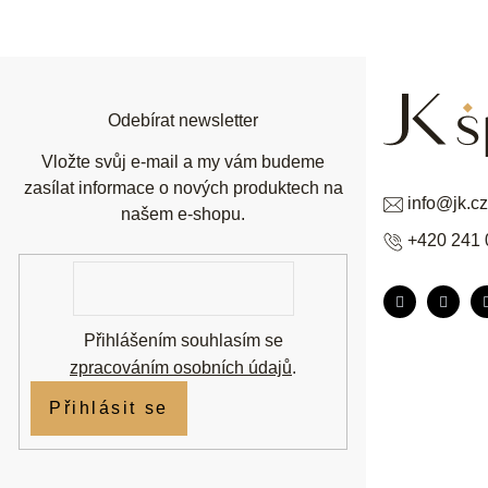
á
p
a
t
í
Odebírat newsletter
Vložte svůj e-mail a my vám budeme
zasílat informace o nových produktech na
info
@
jk.cz
našem e-shopu.
+420 241 
E-
mail
Přihlášením souhlasím se
zpracováním osobních údajů
.
Přihlásit se