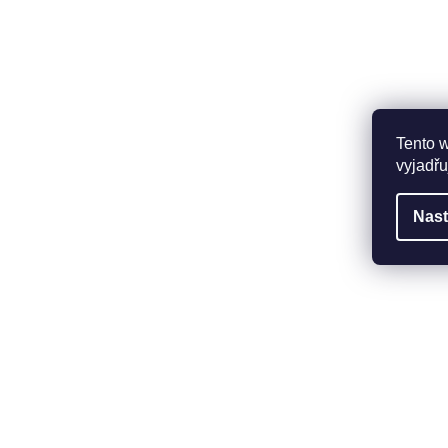
Tento 
vyjadřu
Nast