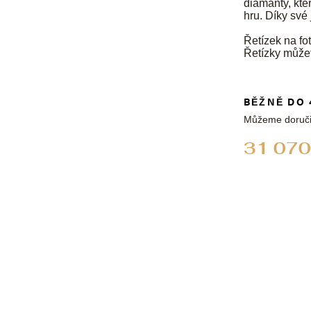
diamanty, kte
hru. Díky své
Řetízek na fot
Řetízky může
BĚŽNĚ DO 
Můžeme doruči
31 070