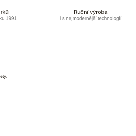
erků
Ruční výroba
oku 1991
i s nejmodernější technologií
ěty.