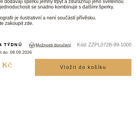
ré dodávají šperku jemný třpyt a zdůrazňují jeho světelnou
 jednoduchosti se snadno kombinuje s dalšími šperky.
ografii je ilustrativní a není součástí přívěsku.
te zakoupit
zde
.
4 TÝDNŮ
Kód:
ZZPL072B-99-1000
Možnosti doručení
t do:
08.09.2026
Měrná
 Kč
cena: