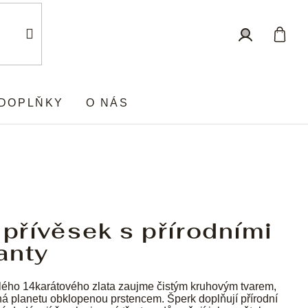
Nákup
Přihlášení
košík
DOPLŇKY
O NÁS
 přívěsek s přírodními
anty
lého 14karátového zlata zaujme čistým kruhovým tvarem,
ná planetu obklopenou prstencem. Šperk doplňují přírodní