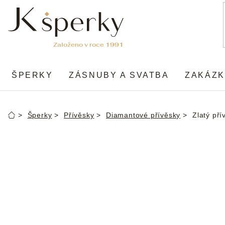
Přejít
na
obsah
ŠPERKY
ZÁSNUBY A SVATBA
ZAKÁZK
Šperky
Přívěsky
Diamantové přívěsky
Zlatý pří
Domů