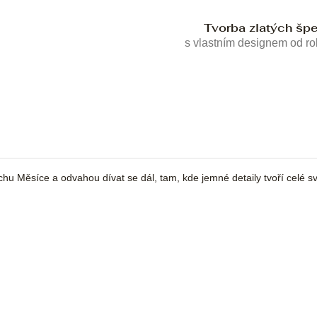
Tvorba zlatých šp
s vlastním designem od r
chu Měsíce a odvahou dívat se dál, tam, kde jemné detaily tvoří celé sv