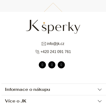
info
@
jk.cz
+420 241 091 761
Informace o nákupu
Více o JK
Ochrana osobních údajů