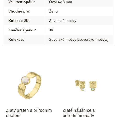
Velikost opálu
:
Ovál 4x 3 mm
Vhodné pro
:
Ženu
Kolekce JK
:
Severské motivy
Značka šperku
:
JK
Kolekce
:
Severské motivy [/severske-motivy/]
Zlatý prsten s přírodním
Zlaté náušnice s
opálem
přírodními opály