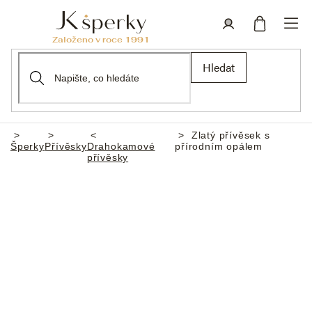
Přejít
na
obsah
Nákupní
Přihlášení
Hledat
košík
Zlatý přívěsek s
Domů
Šperky
Přívěsky
Drahokamové
přírodním opálem
přívěsky