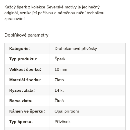
Každý šperk z kolekce Severské motivy je jedinečný
originál, vznikající pečlivou a náročnou ruční technikou
zpracování.
Doplňkové parametry
Kategorie
:
Drahokamové přívěsky
Typ produktu
:
Šperk
Velikost šperku
:
10 mm
Materiál šperku
:
Zlato
Ryzost zlata
:
14 kt
Barva zlata
:
Žlutá
Kámen ve šperku
:
Opál přírodní
Typ šperku
:
Přívěsek