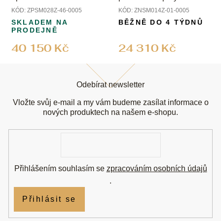
KÓD:
ZPSM028Z-46-0005
KÓD:
ZNSM014Z-01-0005
SKLADEM NA
BĚŽNĚ DO 4 TÝDNŮ
PRODEJNĚ
40 150 Kč
24 310 Kč
Z
á
Odebírat newsletter
p
a
Vložte svůj e-mail a my vám budeme zasílat informace o
t
nových produktech na našem e-shopu.
í
E-
mail
Přihlášením souhlasím se
zpracováním osobních údajů
.
Přihlásit se