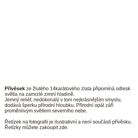
JK
Přívěsek
ze žlutého 14karátového zlata připomíná odlesk
světla na zamrzlé zimní hladině.
Jemný reliéf, nedokonalý v tom nejkrásnějším smyslu,
dodává šperku přírodní hloubku. Přírodní opál září
proměnlivým světlem severního nebe.
Řetízek na fotografii je ilustrativní a není součástí přívěsku.
Řetízky můžete zakoupit
zde
.