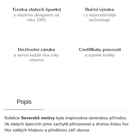
Tvorba zlatých šperků
Ruční výroba
s vlastním designem od
i s nejmodernější
roku 1991
technologií
Doživotní záruka
Certifikáty pravosti
a servis každé dva roky
a vysoké kvality
zdarma
Popis
Kolekce
Severské motivy
byla inspirována severskou přírodou.
Ve zlatých špercích jsme zachytili přirozenost a drsnou krásu hor.
Hor zalitých hřejivou a přívětivou září slunce.