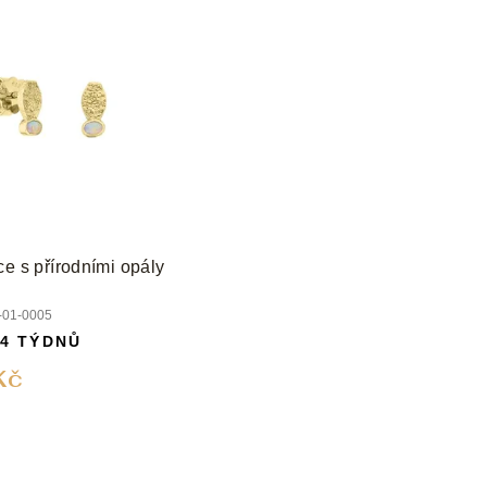
ce s přírodními opály
01-0005
 4 TÝDNŮ
Kč