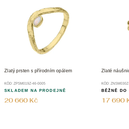
Zlatý prsten s přírodním opálem
Zlaté náušni
KÓD:
ZPSM019Z-46-0005
KÓD:
ZNSM030Z-
SKLADEM NA PRODEJNĚ
BĚŽNĚ DO
20 660 Kč
17 690 
Z
á
p