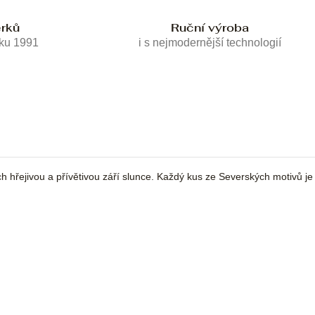
erků
Ruční výroba
oku 1991
i s nejmodernější technologií
ých hřejivou a přívětivou září slunce. Každý kus ze Severských motivů j