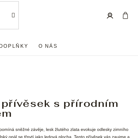
Nákup
Přihlášení
košík
DOPLŇKY
O NÁS
 přívěsek s přírodním
em
řipomíná sněžné závěje, lesk žlutého zlata evokuje odlesky zimního
lský opál se třpytí jako ledová plocha. Tento přívěsek vás zaujme a