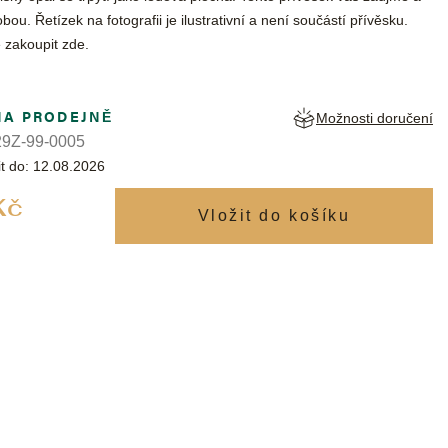
bou. Řetízek na fotografii je ilustrativní a není součástí přívěsku.
 zakoupit
zde
.
NA PRODEJNĚ
Možnosti doručení
9Z-99-0005
t do:
12.08.2026
Měrná
Kč
cena: