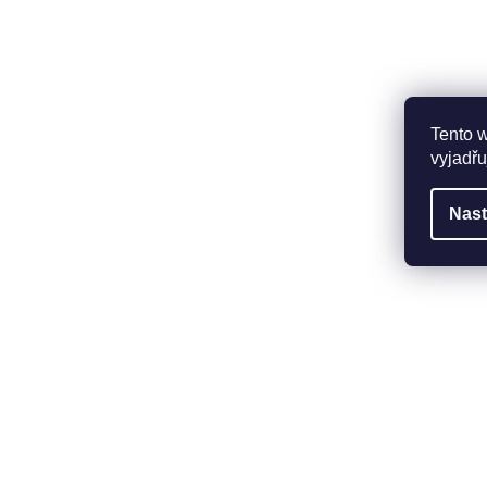
Tento 
vyjadřu
Nast