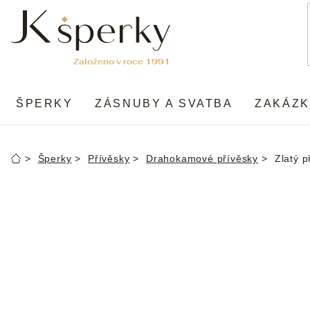
Přejít
na
obsah
ŠPERKY
ZÁSNUBY A SVATBA
ZAKÁZK
Šperky
Přívěsky
Drahokamové přívěsky
Zlatý 
Domů