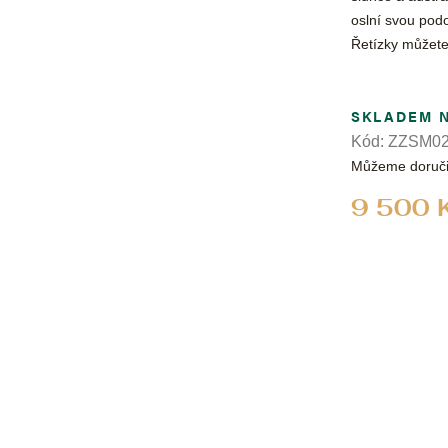
oslní svou podo
Řetízky můžete
SKLADEM 
Kód:
ZZSM02
Můžeme doruči
9 500 