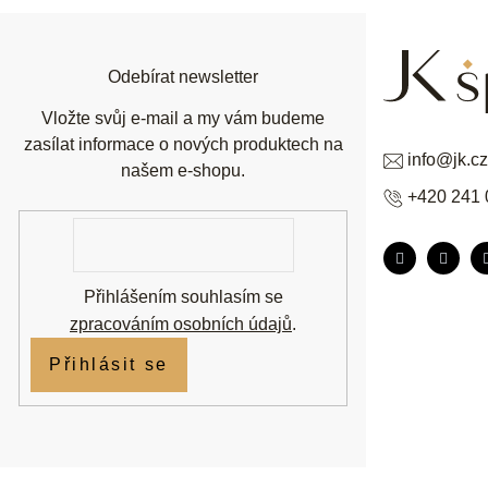
a
t
í
Odebírat newsletter
Vložte svůj e-mail a my vám budeme
zasílat informace o nových produktech na
info
@
jk.cz
našem e-shopu.
+420 241 
E-
mail
Přihlášením souhlasím se
zpracováním osobních údajů
.
Přihlásit se