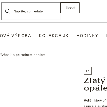
Hledat
OVÁ VÝROBA
KOLEKCE JK
HODINKY
přívěsek s přírodním opálem
JK
Zlatý
opál
Reliéf, který p
slunce a austra