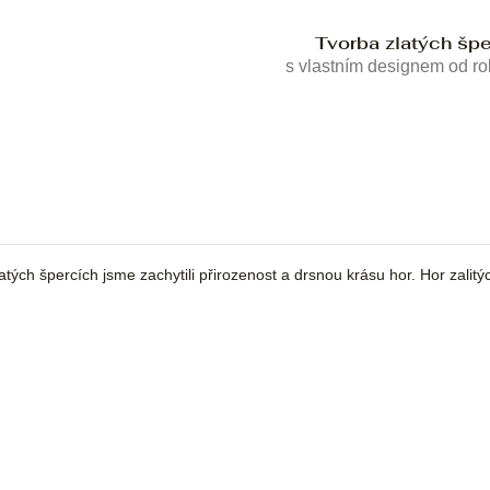
Tvorba zlatých šp
s vlastním designem od r
tých špercích jsme zachytili přirozenost a drsnou krásu hor. Hor zalit