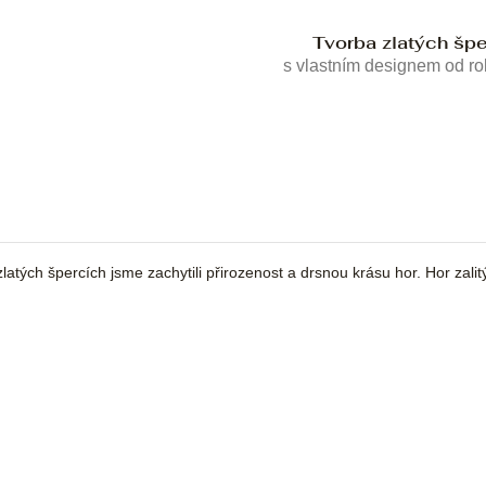
Tvorba zlatých šp
s vlastním designem od r
atých špercích jsme zachytili přirozenost a drsnou krásu hor. Hor zalitý