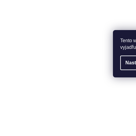
Tento 
vyjadřu
Nast