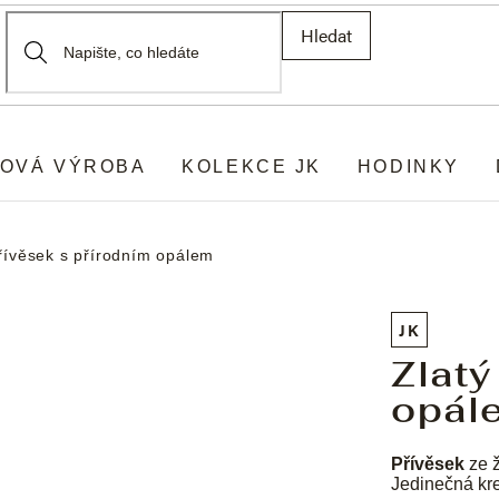
Hledat
OVÁ VÝROBA
KOLEKCE JK
HODINKY
přívěsek s přírodním opálem
JK
Zlatý
opál
Přívěsek
ze ž
Jedinečná kre