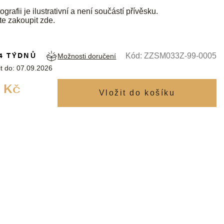
ografii je ilustrativní a není součástí přívěsku.
te zakoupit
zde
.
4 TÝDNŮ
Kód:
ZZSM033Z-99-0005
Možnosti doručení
t do:
07.09.2026
Měrná
 Kč
cena: