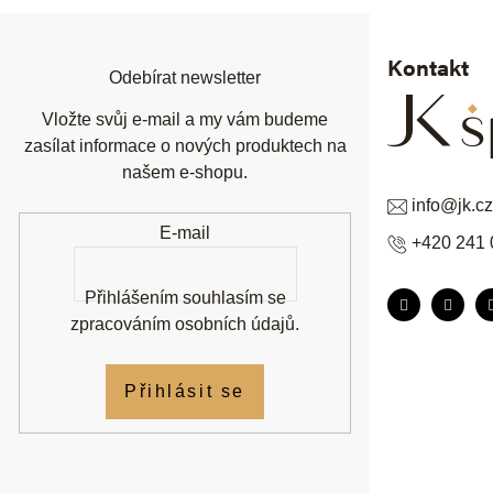
a
t
í
Kontakt
Odebírat newsletter
Vložte svůj e-mail a my vám budeme
zasílat informace o nových produktech na
našem e-shopu.
info
@
jk.cz
E-mail
+420 241 
Přihlášením souhlasím se
zpracováním osobních údajů
.
Přihlásit se