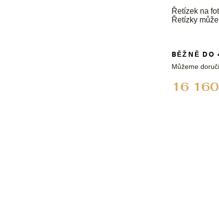
Řetízek na fot
Řetízky může
BĚŽNĚ DO 
Můžeme doruči
16 160