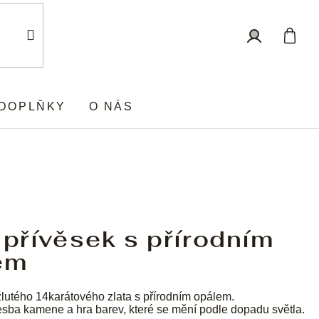
Nákup
Přihlášení
košík
DOPLŇKY
O NÁS
 přívěsek s přírodním
em
lutého 14karátového zlata s přírodním opálem.
sba kamene a hra barev, které se mění podle dopadu světla.