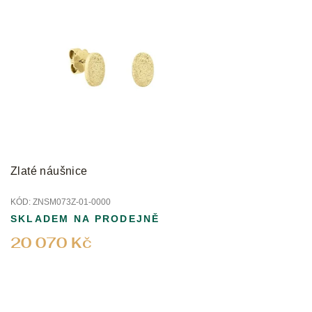
Zlaté náušnice
KÓD:
ZNSM073Z-01-0000
SKLADEM NA PRODEJNĚ
20 070 Kč
Z
á
p