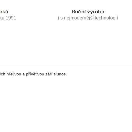
erků
Ruční výroba
oku 1991
i s nejmodernější technologií
ch hřejivou a přívětivou září slunce.