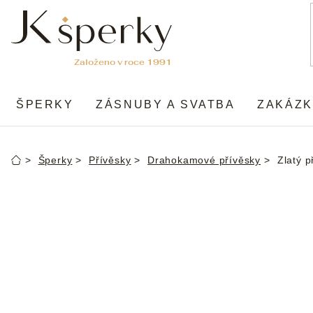
Přejít
na
obsah
ŠPERKY
ZÁSNUBY A SVATBA
ZAKÁZK
Šperky
Přívěsky
Drahokamové přívěsky
Zlatý 
Domů