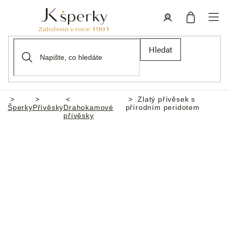
Přejít
na
obsah
Nákupní
Přihlášení
Hledat
košík
Zlatý přívěsek s
Domů
Šperky
Přívěsky
Drahokamové
přírodním peridotem
přívěsky