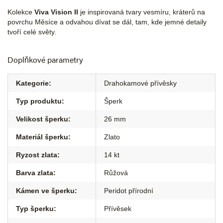
Kolekce
Viva Vision II
je inspirovaná tvary vesmíru, kráterů na
povrchu Měsíce a odvahou dívat se dál, tam, kde jemné detaily
tvoří celé světy.
Doplňkové parametry
Kategorie
:
Drahokamové přívěsky
Typ produktu
:
Šperk
Velikost šperku
:
26 mm
Materiál šperku
:
Zlato
Ryzost zlata
:
14 kt
Barva zlata
:
Růžová
Kámen ve šperku
:
Peridot přírodní
Typ šperku
:
Přívěsek