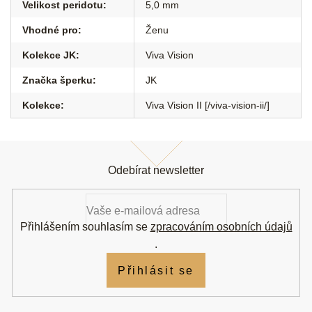
Velikost peridotu
:
5,0 mm
Vhodné pro
:
Ženu
Kolekce JK
:
Viva Vision
Značka šperku
:
JK
Kolekce
:
Viva Vision II [/viva-vision-ii/]
Z
á
Odebírat newsletter
p
a
t
í
Přihlášením souhlasím se
zpracováním osobních údajů
.
Přihlásit se