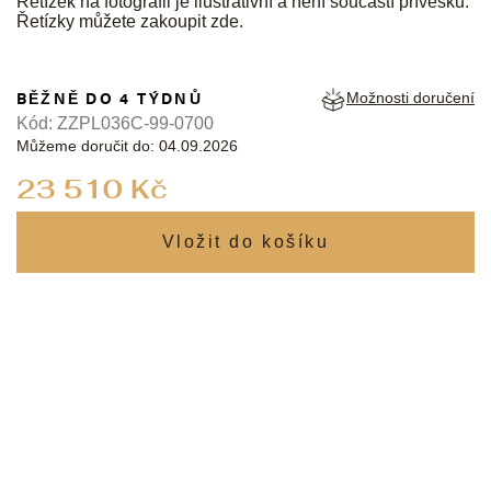
Řetízek na fotografii je ilustrativní a není součástí přívěsku.
Řetízky můžete zakoupit
zde
.
BĚŽNĚ DO 4 TÝDNŮ
Možnosti doručení
Kód:
ZZPL036C-99-0700
Můžeme doručit do:
04.09.2026
Měrná
23 510 Kč
cena: