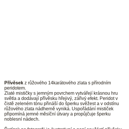
JK
Přívěsek
z růžového 14karátového zlata s přírodním
peridotem.
Zlaté mističky s jemným povrchem vytvářejí krásnou hru
světla a dodávají přívěsku hřejivý, zářivý efekt. Peridot v
čistě zeleném tónu přináší do šperku svěžest a v odstínu
růžového zlata nádherně vyniká. Uspořádání mističek
připomíná jemné měsíční útvary a propůjčuje šperku
noblesní nádech.