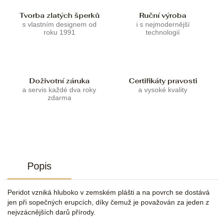
Tvorba zlatých šperků
Ruční výroba
s vlastním designem od
i s nejmodernější
roku 1991
technologií
Doživotní záruka
Certifikáty pravosti
a servis každé dva roky
a vysoké kvality
zdarma
Popis
Peridot vzniká hluboko v zemském plášti a na povrch se dostává
jen při sopečných erupcích, díky čemuž je považován za jeden z
nejvzácnějších darů přírody.