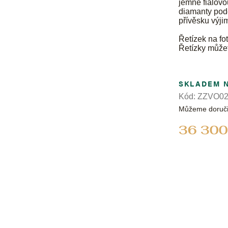
jemně fialovo
diamanty podé
přívěsku výji
Řetízek na fot
Řetízky může
SKLADEM 
Kód:
ZZVO02
Můžeme doruči
36 300