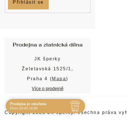
Přihlásit se
Prodejna a zlatnická dílna
JK šperky
Želetavská 1525/1,
Praha 4 (
Mapa
)
Více o prodejně
Prodejna je otevřena
Navštivte nás osobně
Dnes 10:00-18:00
Skrýt
Copyright 2026
JK šperky
. Všechna práva vy
Čas
Pauza
Po
10:00 - 19:00
-
Út
10:00 - 19:00
-