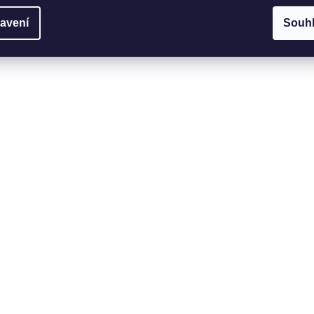
avení
Souh