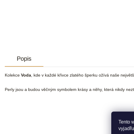
Popis
Kolekce
Voda
, kde v každé křivce zlatého šperku ožívá naše největší 
Perly jsou a budou věčným symbolem krásy a něhy, která nikdy neztr
Tento 
vyjadřu