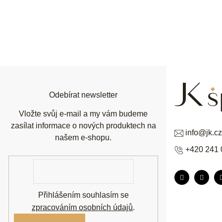
Z
á
p
a
t
í
Odebírat newsletter
Vložte svůj e-mail a my vám budeme
zasílat informace o nových produktech na
info
@
jk.cz
našem e-shopu.
+420 241 
E-
mail
Přihlášením souhlasím se
zpracováním osobních údajů
.