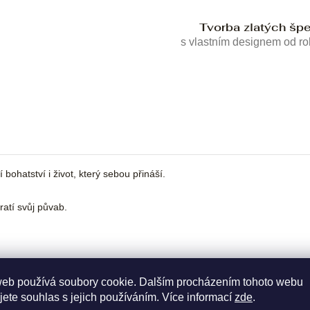
Tvorba zlatých šp
s vlastním designem od r
bohatství i život, který sebou přináší.
atí svůj půvab.
web používá soubory cookie. Dalším procházením tohoto webu
jete souhlas s jejich používáním. Více informací
zde
.