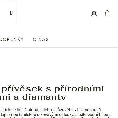
Nákup
Přihlášení
košík
DOPLŇKY
O NÁS
 přívěsek s přírodními
mi a diamanty
nících se linií žlutého, bílého a růžového zlata nesou tři
y, tajemnou tahitskou s kovovými odlesky, sladkovodní bílou a