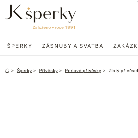
Přejít
na
obsah
ŠPERKY
ZÁSNUBY A SVATBA
ZAKÁZK
Šperky
Přívěsky
Perlové přívěsky
Zlatý přívěse
Domů