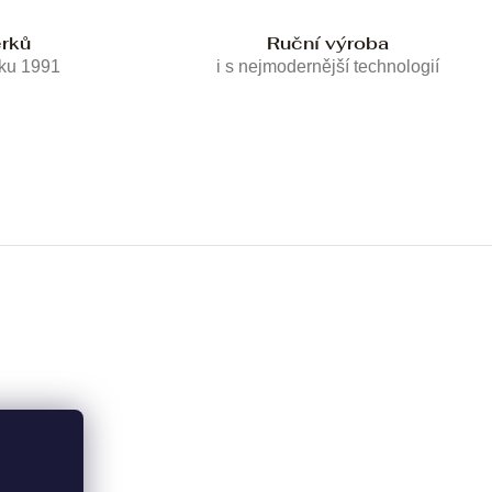
erků
Ruční výroba
oku 1991
i s nejmodernější technologií