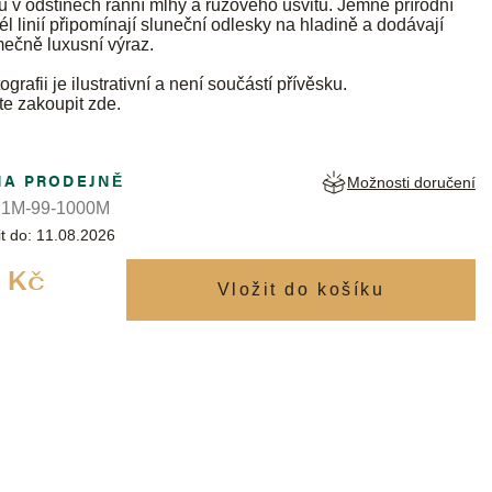
u v odstínech ranní mlhy a růžového úsvitu. Jemné přírodní
l linií připomínají sluneční odlesky na hladině a dodávají
mečně luxusní výraz.
ografii je ilustrativní a není součástí přívěsku.
te zakoupit
zde
.
NA PRODEJNĚ
Možnosti doručení
1M-99-1000M
t do:
11.08.2026
Měrná
 Kč
cena: