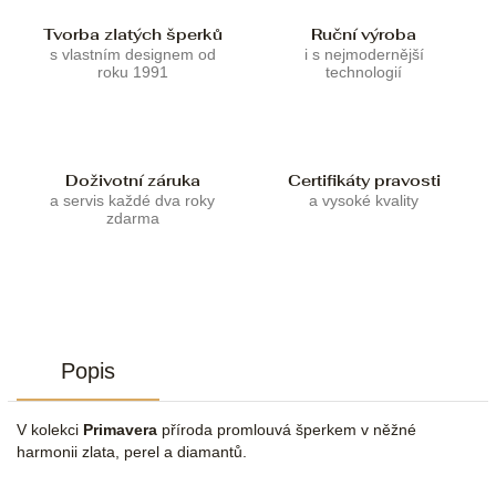
Tvorba zlatých šperků
Ruční výroba
s vlastním designem od
i s nejmodernější
roku 1991
technologií
Doživotní záruka
Certifikáty pravosti
a servis každé dva roky
a vysoké kvality
zdarma
Popis
V kolekci
Primavera
příroda promlouvá šperkem v něžné
harmonii zlata, perel a diamantů.