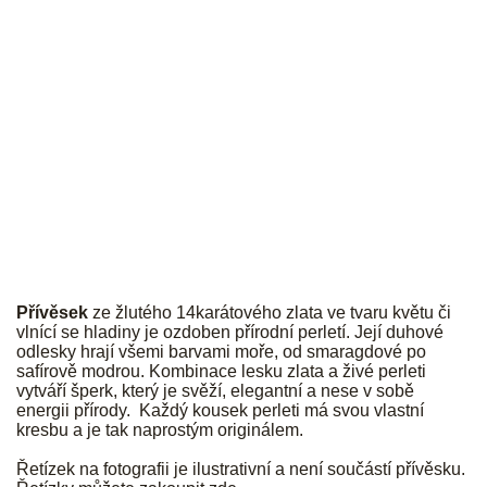
JK
Přívěsek
ze žlutého 14karátového zlata ve tvaru květu či
vlnící se hladiny je ozdoben přírodní perletí. Její duhové
odlesky hrají všemi barvami moře, od smaragdové po
safírově modrou. Kombinace lesku zlata a živé perleti
vytváří šperk, který je svěží, elegantní a nese v sobě
energii přírody. Každý kousek perleti má svou vlastní
kresbu a je tak naprostým originálem.
Řetízek na fotografii je ilustrativní a není součástí přívěsku.