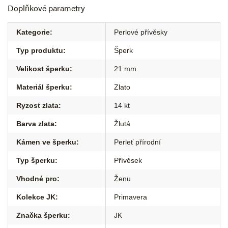
Doplňkové parametry
Kategorie
:
Perlové přívěsky
Typ produktu
:
Šperk
Velikost šperku
:
21 mm
Materiál šperku
:
Zlato
Ryzost zlata
:
14 kt
Barva zlata
:
Žlutá
Kámen ve šperku
:
Perleť přírodní
Typ šperku
:
Přívěsek
Vhodné pro
:
Ženu
Kolekce JK
:
Primavera
Značka šperku
:
JK