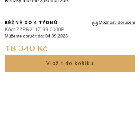
Řetízky můžete zakoupit
zde
.
BĚŽNĚ DO 4 TÝDNŮ
Možnosti doručení
Kód:
ZZPR211Z-99-0000P
Můžeme doručit do:
04.09.2026
Měrná
18 340 Kč
cena: