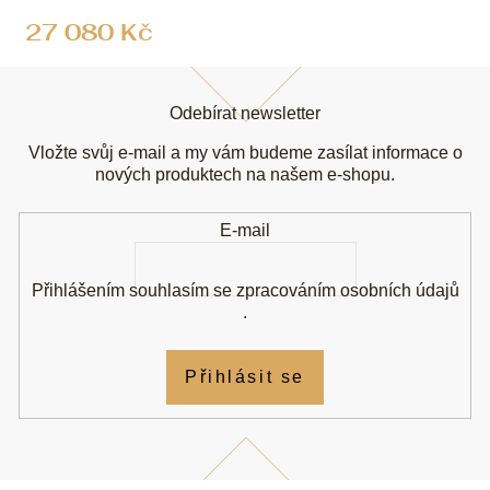
27 080 Kč
Z
á
Odebírat newsletter
p
a
Vložte svůj e-mail a my vám budeme zasílat informace o
t
nových produktech na našem e-shopu.
í
E-mail
Přihlášením souhlasím se
zpracováním osobních údajů
.
Přihlásit se