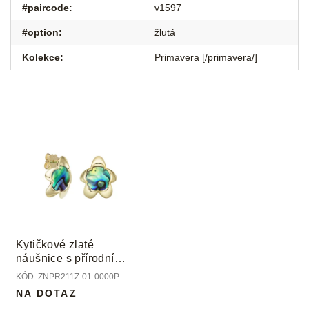
#paircode
:
v1597
#option
:
žlutá
Kolekce
:
Primavera [/primavera/]
Kytičkové zlaté
náušnice s přírodní
perletí
KÓD:
ZNPR211Z-01-0000P
NA DOTAZ