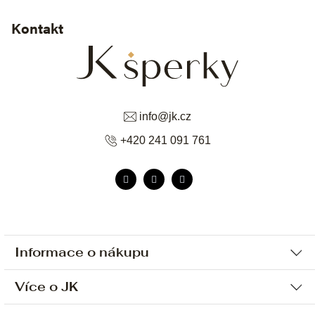
Kontakt
info
@
jk.cz
+420 241 091 761
Informace o nákupu
Více o JK
Ochrana osobních údajů
Způsob platby a dopravy